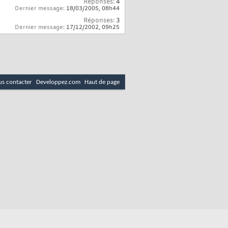
Réponses:
4
Dernier message:
18/03/2005,
08h44
ORE_ITEMS
)
Réponses:
3
Dernier message:
17/12/2002,
09h25
)
;

s contacter
Developpez.com
Haut de page
eUsage usage, ResourceDisplayType displayType
)