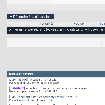
17
private
s
91
18
92
19
[
DllImpor
93
                  
20
private
s
94
21
+
95
Répondre à la discussion
22
p
96
                  
23
{
97
Actualités
FAQ C#
TUT
24
98
25
Forum
Dotnet
Développement Windows
Windows For
99
                  
26
			IntPtr		handle = IntP
100
27
			ErrorCodes	re
101
28
102
                  
29
«
D
103
30
104
31
105
32
106
}
33
107
34
108
                WN
35
109
}
36
110
37
111
            Marsha
38
Discussions similaires
112
}
39
113
Lister les ordinateurs sur le reseau
Par takumimiraf dans le forum Langage
114
115
[Débutant]
lister les ordinateurs connecter sur le reseau
116
Par marouprod dans le forum VB.NET
117
[C#] Comment lister les ordinateurs du Reseau ?
118
Par ArHacKnIdE dans le forum C#
119
120