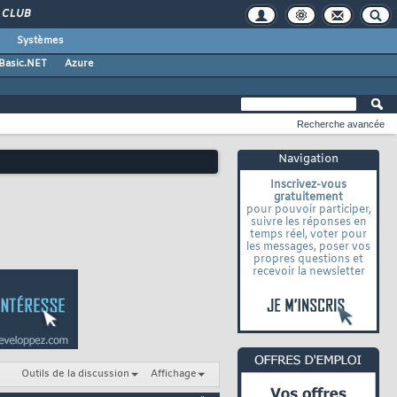
CLUB
Systèmes
 Basic.NET
Azure
Recherche avancée
Navigation
Inscrivez-vous
gratuitement
pour pouvoir participer,
suivre les réponses en
temps réel, voter pour
les messages, poser vos
propres questions et
recevoir la newsletter
Outils de la discussion
Affichage