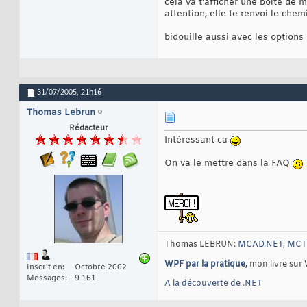
cela va t'afficher une boite de
}
;

31
attention, elle te renvoi le chem
32
public
en
33
{
34
bidouille aussi avec les options
	
35
	
36
	
37
	
38
	
39
31/07/2005,
21h16
	
40
}
;

41
Thomas Lebrun
42
public
en
43
Rédacteur
{
44
Intéressant ca
		RESOURCEDISPLAYTYPE_GENERIC,

45
		RESOURCEDISPLAYTYPE_DOMAIN,

46
On va le mettre dans la FAQ
		RESOURCEDISPLAYTYPE_SERVER,

47
		RESOURCEDISPLAYTYPE_SHARE,

48
		RESOURCEDISPLAYTYPE_FILE,

49
		RESOURCEDISPLAYTYPE_GROUP,

50
		RESOURCEDISPLAYTYPE_NETWORK,

51
		RESOURCEDISPLAYTYPE_ROOT,

52
		RESOURCEDISPLAYTYPE_SHAREADMIN,

53
		RESOURCEDISPLAYTYPE_DIRECTORY,

54
Thomas LEBRUN:
MCAD.NET
,
MCTS
		RESOURCEDISPLAYTYPE_TREE,

55
		RESOURCEDISPLAYTYPE_NDSCONTAINER

56
WPF par la pratique
, mon livre sur
Inscrit en
Octobre 2002
}
;

57
Messages
9 161
58
A la découverte de .NET
public
class
 
59
{
60