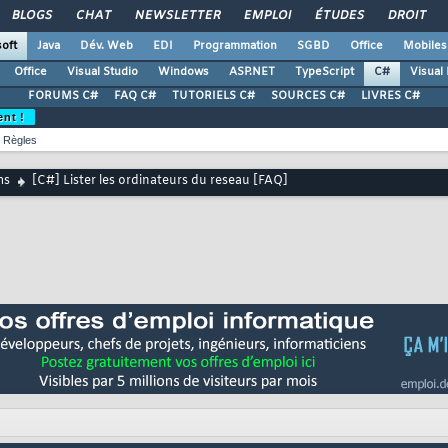
BLOGS
CHAT
NEWSLETTER
EMPLOI
ÉTUDES
DROIT
oft
Java
Dév. Web
EDI
Programmation
SGBD
Office
Mobiles
Office
Visual Studio
Windows
ASP.NET
TypeScript
C#
Visual
FORUMS C#
FAQ C#
TUTORIELS C#
SOURCES C#
LIVRES C#
ent !
Règles
ms
[C#] Lister les ordinateurs du reseau [FAQ]