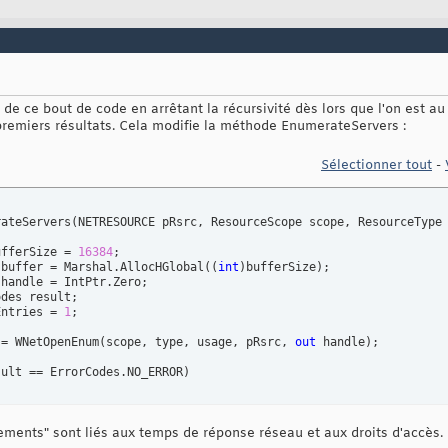
Codes

ROR = 
0
,

_NO_MORE_ITEMS = 
259
yout
(
LayoutKind.Sequential
)
]
té de ce bout de code en arrêtant la récursivité dès lors que l'on est 
lass
 NETRESOURCE 

premiers résultats. Cela modifie la méthode EnumerateServers :
c
 ResourceScope       dwScope = 
0
;

c
 ResourceType        dwType = 
0
;

Sélectionner tout
-
c
 ResourceDisplayType dwDisplayType = 
0
;

c
 ResourceUsage       dwUsage = 
0
;

c
string
              lpLocalName = 
null
;

c
string
              lpRemoteName = 
null
;

rateServers
(
NETRESOURCE pRsrc, ResourceScope scope, ResourceType
c
string
              lpComment = 
null
;

c
string
              lpProvider = 
null
;

ufferSize = 
16384
;

 buffer = Marshal.AllocHGlobal
(
(
int
)
bufferSize
)
;

handle = IntPtr.Zero;

rrayList aData = 
new
 ArrayList
(
)
;

des result;

Entries = 
1
;

t
 Count

 = WNetOpenEnum
(
scope, type, usage, pRsrc, 
out
 handle
)
;

return
 aData.Count; 
}
sult == ErrorCodes.NO_ERROR
)
t
(
"Mpr.dll"
, EntryPoint=
"WNetOpenEnumA"
, CallingConvention=Calli
tatic
extern
 ErrorCodes WNetOpenEnum
(
ResourceScope dwScope, Reso
sements" sont liés aux temps de réponse réseau et aux droits d'accès.
  result = WNetEnumResource
(
handle, 
ref
 cEntries, buffer, 
ref
	bu
t
(
"Mpr.dll"
, EntryPoint=
"WNetCloseEnum"
, CallingConvention=Calli