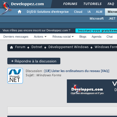
FORUMS
TUTORIELS
FAQ
DI/DSI Solutions d'entreprise
Cloud
IA
ALM
Micros
Microsoft
.NET
Vous n'êtes pas encore inscrit sur Developpez.com ?
Inscrivez-vous gratuitem
Derniers messages
Actions
Réseau social
Blogs
Agenda
Chat
Forum
Dotnet
Développement Windows
Windows For
+
Répondre à la discussion
Discussion :
[C#] Lister les ordinateurs du reseau [FAQ]
Sujet :
Windows Forms