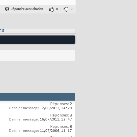
Répondre avec citation
0
0
allingConvention.Winapi
)
]
lpcCount, IntPtr buffer, 
ref
uint
 lpBufferSize
)
;

ope, ResourceType type, ResourceUsage usage, ResourceDisplayType
C#
PLAYTYPE_SERVER
)
erSize
)
;

INER
)
 == ResourceUsage.RESOURCEUSAGE_CONTAINER
)
yType
)
;

le
)
;

 cEntries,	buffer,	
ref
	bufferSize
)
;

Réponses:
2
src
)
;

Dernier message:
12/06/2012,
14h28
Réponses:
8
displayType
)
Dernier message:
16/07/2011,
12h47
ame
)
;

Réponses:
8
e.RESOURCEUSAGE_CONTAINER
Dernier message:
11/07/2006,
)
11h17
	== ResourceUsage.RESOURCEUSAGE_CO
pRsrc,	scope, type, usage,	displayType
)
;
