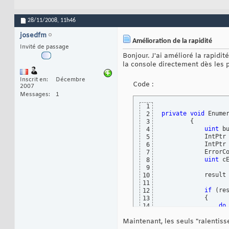
enum
 Error
61
{
62
            NO_ER
63
28/11/2008,
11h46
            ERROR
64
}
;

65
josedfm
Amélioration de la rapidité
66
Invité de passage
[
StructLa
67
Bonjour. J'ai amélioré la rapidi
private
c
68
la console directement dès les 
{
69
publi
70
Inscrit en
Décembre
publi
71
Code :
2007
publi
72
Messages
1
publi
73
publi
74
1
publi
75
private
void
 Enume
2
publi
76
{
3
publi
77
uint
 b
4
}
;

78
            IntPtr
5
79
            IntPtr 
6
private
 A
80
            ErrorCo
7
81
uint
 c
8
public
in
82
9
{
83
            result
10
get
{
84
11
}
85
if
(
re
12
86
{
13
[
DllImpor
87
do
14
private
s
88
{
15
89
Maintenant, les seuls "ralentis
                  
16
[
DllImpor
90