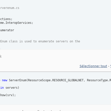
erverenum.cs
me.InteropServices;

rEnum class is used to enumerate servers on the
>
:
um
 ResourceScope

RESOURCE_CONNECTED = 
1
,

Sélectionner tout
-
= 
new
 ServerEnum
(
ResourceScope.RESOURCE_GLOBALNET, ResourceType.
 
in
 servers
)
um
 ResourceType

Show
(
srv
)