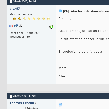
31/07/2005,
16h07
alex57
[C#] Lister les ordinateurs du r
Membre confirmé
Bonjour,
-
Actuellement j'utilise un Folder
Inscrit en
Août 2003
Messages
80
Le but etant de donner la vue co
Si quelqu'un a deja fait cela
Merci
Alex
31/07/2005,
17h04
Thomas Lebrun
Rédacteur