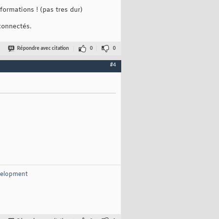
formations ! (pas tres dur)
connectés.
Répondre avec citation
0
0
#4
CEUSAGE_CONTAINER | RESOURCEUSAGE_ATTACHED
)
,

velopment