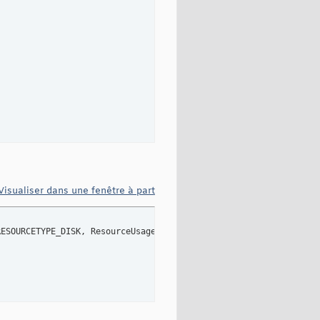
Visualiser dans une fenêtre à part
RESOURCETYPE_DISK, ResourceUsage.RESOURCEUSAGE_ALL, ResourceDisp