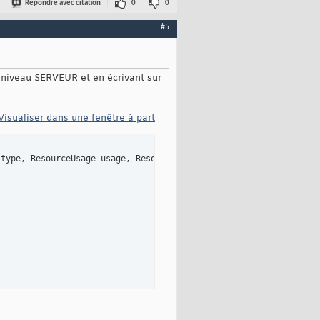
Répondre avec citation
0
0
#5
au niveau SERVEUR et en écrivant sur
Visualiser dans une fenêtre à part
 type, ResourceUsage usage, ResourceDisplayType displayType
)
ngConvention.Winapi
)
]
urceType dwType, ResourceUsage dwUsage, NETRESOURCE p, 
out
 IntPt
fferSize
)
;

ngConvention.Winapi
)
]