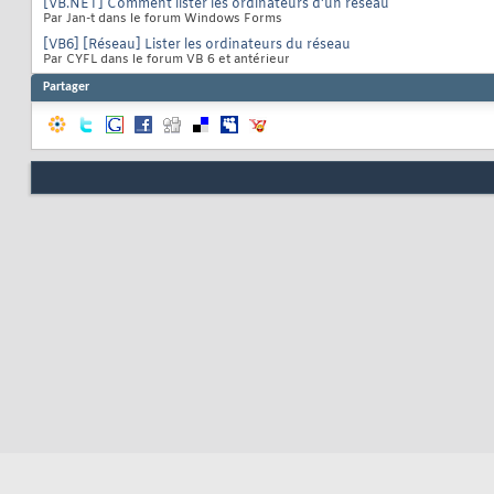
[VB.NET] Comment lister les ordinateurs d'un réseau
121
Par Jan-t dans le forum Windows Forms
122
[VB6] [Réseau] Lister les ordinateurs du réseau
123
Par CYFL dans le forum VB 6 et antérieur
124
125
Partager
126
127
128
129
}
130
131
p
132
{
133
134
135
136
}
137
#
138
139
p
140
{
141
142
}
143
144
#
145
}
146
}
147