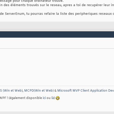
 message pour chaque ordinateur trouvé.
in des éléments trouvés sur le reseau, apres a toi de recupérer leur in
um
 ResourceUsage

 de ServerEnum, tu pourras refaire la liste des peripheriques reseaux 
	RESOURCEUSAGE_CONNECTABLE   = 
0x00000001
,

	RESOURCEUSAGE_CONTAINER     = 
0x00000002
,

	RESOURCEUSAGE_NOLOCALDEVICE = 
0x00000004
,

	RESOURCEUSAGE_SIBLING       = 
0x00000008
,

	RESOURCEUSAGE_ATTACHED      = 
0x00000010
,

	RESOURCEUSAGE_ALL           = 
(
RESOURCEUSAGE_CONNECTABLE | RESOUR
um
 ResourceDisplayType

 (Win et Web)
,
MCPD(Win et Web)
&
Microsoft MVP Client Application De
 WPF ! (également disponible
ici
ou
là
)
ServerEnum : IEnumerable
