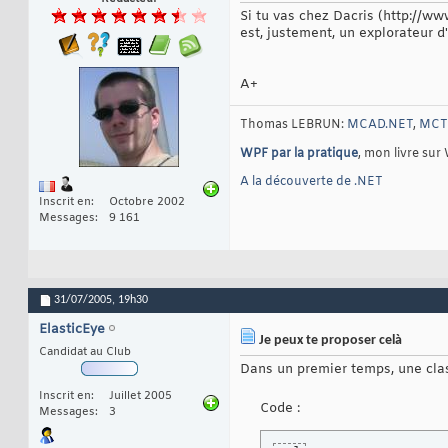
Si tu vas chez Dacris (http://w
est, justement, un explorateur d
A+
Thomas LEBRUN:
MCAD.NET
,
MCTS
WPF par la pratique
, mon livre sur
A la découverte de .NET
Inscrit en
Octobre 2002
Messages
9 161
31/07/2005,
19h30
ElasticEye
Je peux te proposer celà
Candidat au Club
Dans un premier temps, une clas
Inscrit en
Juillet 2005
Code :
Messages
3