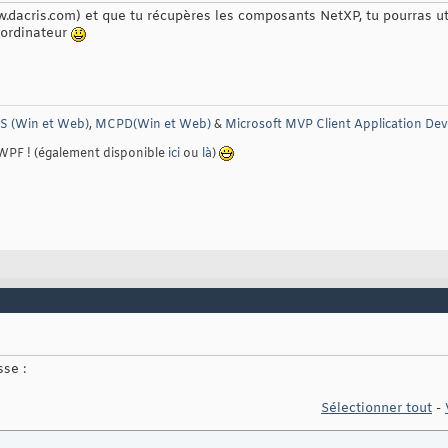
ww.dacris.com) et que tu récupères les composants NetXP, tu pourras u
'ordinateur
 (Win et Web)
,
MCPD(Win et Web)
&
Microsoft MVP Client Application De
 WPF ! (également disponible
ici
ou
là
)
se :
Sélectionner tout
-