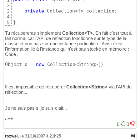
1
2
private
 Collection<T> collection;

3
4
}
5
Tu récupèreras simplement
Collection<T>
. En fait c'est tout à
fait normal car l'API de reflection fonctionne sur le type de la
classe et non pas sur une instance particulière. Ainsi c'est
l'information lié à l'instance qui n'est pas stocké en mémoire :
Code :
Object o = 
new
 Collection<String>
(
)
Il est impossible de récupérer
Collection<String>
via l'API de
réflection...
Je ne sais pas si je suis clair...
a++
0
0
rozwel
,
le 31/10/2007 à 21h25
#4