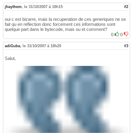
16
public
static
void
 main
(
String
[
]
 args
)
t
17
jhaythem
,
le 31/10/2007 à 18h15
#2
        Method getter = MaClasse.
class
.getMe
18
        Type type = getter.getGenericReturnT
19
oui c est bizarre, mais la recuperation de ces generiques ne se
20
fait qu en reflection donc forcement ces informations sont
if
(
type 
instanceof
 ParameterizedTyp
21
quelque part dans le bytecode, mais ou et comment?
            Type genericType = 
(
(
Parameteriz
22
0
0
if
(
genericType 
instanceof
 Class
23
                Class<?> contentClass = 
(
Cla
24
adiGuba
,
le 31/10/2007 à 18h20
#3
                System.out.println
(
contentCl
25
}
26
Salut,
}
27
}
28
}
29