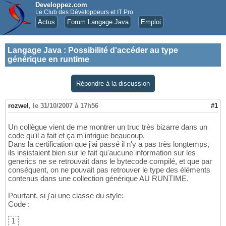
Developpez.com
Le Club des Développeurs et IT Pro
Actus
Forum Langage Java
Emploi
Langage Java
:
Possibilité d'accéder au type
générique en runtime
Répondre à la discussion
rozwel
,
le 31/10/2007 à 17h56
#1
Un collègue vient de me montrer un truc très bizarre dans un
code qu'il a fait et ça m'intrigue beaucoup.
Dans la certification que j'ai passé il n'y a pas très longtemps,
ils insistaient bien sur le fait qu'aucune information sur les
generics ne se retrouvait dans le bytecode compilé, et que par
conséquent, on ne pouvait pas retrouver le type des éléments
contenus dans une collection générique AU RUNTIME.
Pourtant, si j'ai une classe du style:
Code :
1