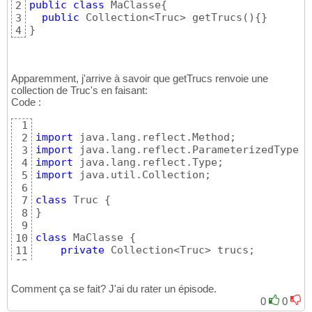
public
class
 MaClasse
{
2
public
 Collection<Truc> getTrucs
(
)
{
}
3
}
4
Apparemment, j'arrive à savoir que getTrucs renvoie une
collection de Truc's en faisant:
Code :
1
import
2
import
3
import
4
import
 java.util.Collection;

5
6
class
 Truc 
{
7
}
8
9
class
 MaClasse 
{
10
private
 Collection<Truc> trucs;

11
12
public
 Collection<Truc> getTrucs
(
)
{
13
return
 trucs;

14
Comment ça se fait? J'ai du rater un épisode.
}
15
0
0