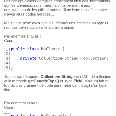
Les fichiers *.class compilés contiennent bien des informations
sur les Generics, notamment afin de permettre aux
compilateurs de les utiliser sans qu'il ne leurs soit nécessaire
d'avoir leurs codes sources...
Mais tu ne peux avoir que les informations relatives au type et
non pas celles qui sont lié à une instance.
Par exemple si tu as :
Code :
public
class
 MaClasse 
{
1
2
private
 Collection<String> collection;

3
4
}
5
Tu pourras récupérer
Collection<String>
via l'API de reflection
et la méthode
getGenericType()
du type
Field
. Mais en fait ici
tu n'as pas vraiment de code paramétré car il s'agit d'un type
fixe.
Par contre si tu as :
Code :
public
class
 MaClasse<T> 
{