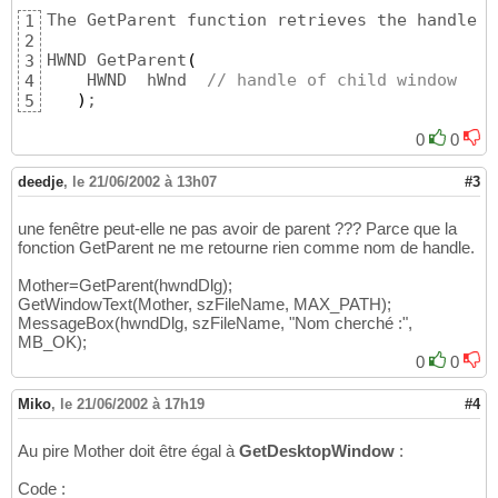
The GetParent function retrieves the handle o
1
2
HWND GetParent
(
3
    HWND  hWnd 	
// handle of child window
4
)
;
5
0
0
deedje
,
le 21/06/2002 à 13h07
#3
une fenêtre peut-elle ne pas avoir de parent ??? Parce que la
fonction GetParent ne me retourne rien comme nom de handle.
Mother=GetParent(hwndDlg);
GetWindowText(Mother, szFileName, MAX_PATH);
MessageBox(hwndDlg, szFileName, "Nom cherché :",
MB_OK);
0
0
Miko
,
le 21/06/2002 à 17h19
#4
Au pire Mother doit être égal à
GetDesktopWindow
:
Code :