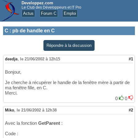
Developpez.com
Le Club des Développeurs et IT Pro
Actus
Forum C
Emploi
C
:
pb de handle en C
Répondre à la discussion
deedje
,
le 21/06/2002 à 12h15
#1
Bonjour,
Je cherche à récupérer le handle de la fenêtre mère à partir de
ma fenêtre fille, en C.
Merci.
0
0
Miko
,
le 21/06/2002 à 12h38
#2
Avec la fonction
GetParent
:
Code :