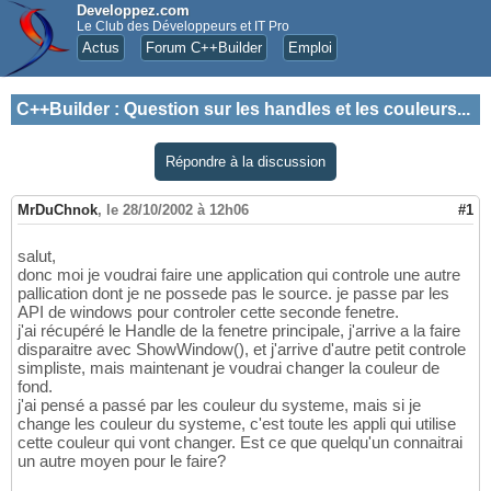
Developpez.com
Le Club des Développeurs et IT Pro
Actus
Forum C++Builder
Emploi
C++Builder
:
Question sur les handles et les couleurs...
Répondre à la discussion
MrDuChnok
,
le 28/10/2002 à 12h06
#1
salut,
donc moi je voudrai faire une application qui controle une autre
pallication dont je ne possede pas le source. je passe par les
API de windows pour controler cette seconde fenetre.
j'ai récupéré le Handle de la fenetre principale, j'arrive a la faire
disparaitre avec ShowWindow(), et j'arrive d'autre petit controle
simpliste, mais maintenant je voudrai changer la couleur de
fond.
j'ai pensé a passé par les couleur du systeme, mais si je
change les couleur du systeme, c'est toute les appli qui utilise
cette couleur qui vont changer. Est ce que quelqu'un connaitrai
un autre moyen pour le faire?