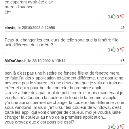
en esperant avoir été clair
merci d'avance
@+
0
0
clovis
,
le 28/10/2002 à 12h56
#2
Peux-tu changer les couleurs de telle sorte que la fenêtre fille
soit différente de la mère?
0
0
MrDuChnok
,
le 28/10/2002 à 13h14
#3
ben là c'est pas une histoire de fenetre fille et de fenetre mere.
en faite j'ai deux application totalement différente. une dont je ne
possede pas le source, et une deuxieme que je suis en train de
créer et qui a pour but de controler la premiere appli.
j'arrive a faire deja pas mal de petit controle, mais maintenant je
voudrai m'attaquer a la couleur de fond de la premiere appli.
y'a une api qui permet de changer la couleur des différente zone
sous windows, mais si j'influ sur les couleur de windows, c'est
toute les appli qui vont changer de couleur, moi je voudra juste
changer la couleur au nivo de la premiere application...
vous croyez que c'est possible ossi?
0
0