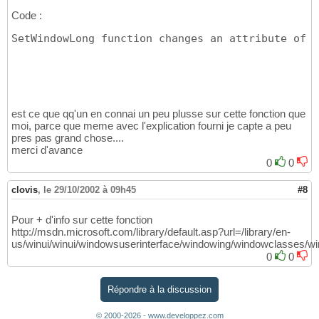
Code :
SetWindowLong function changes an attribute of t
est ce que qq'un en connai un peu plusse sur cette fonction que
moi, parce que meme avec l'explication fourni je capte a peu
pres pas grand chose....
merci d'avance
0
0
clovis
,
le 29/10/2002 à 09h45
#8
Pour + d'info sur cette fonction
http://msdn.microsoft.com/library/default.asp?url=/library/en-
us/winui/winui/windowsuserinterface/windowing/windowclasses/w
0
0
Répondre à la discussion
© 2000-2026 - www.developpez.com