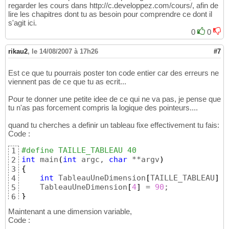
regarder les cours dans http://c.developpez.com/cours/, afin de
lire les chapitres dont tu as besoin pour comprendre ce dont il
s'agit ici.
0
0
rikau2
,
le 14/08/2007 à 17h26
#7
Est ce que tu pourrais poster ton code entier car des erreurs ne
viennent pas de ce que tu as ecrit...
Pour te donner une petite idee de ce qui ne va pas, je pense que
tu n'as pas forcement compris la logique des pointeurs....
quand tu cherches a definir un tableau fixe effectivement tu fais:
Code :
#define TAILLE_TABLEAU 40 
1
int
 main
(
int
 argc, 
char
 **argv
)
2
{
3
int
 TableauUneDimension
[
TAILLE_TABLEAU
]
;

4
    TableauUneDimension
[
4
]
 = 
90
5
}
6
Maintenant a une dimension variable,
Code :