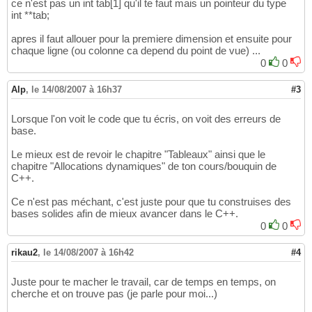
ce n'est pas un int tab[1] qu'il te faut mais un pointeur du type
int **tab;
apres il faut allouer pour la premiere dimension et ensuite pour
chaque ligne (ou colonne ca depend du point de vue) ...
0
0
Alp
,
le 14/08/2007 à 16h37
#3
Lorsque l'on voit le code que tu écris, on voit des erreurs de
base.
Le mieux est de revoir le chapitre "Tableaux" ainsi que le
chapitre "Allocations dynamiques" de ton cours/bouquin de
C++.
Ce n'est pas méchant, c'est juste pour que tu construises des
bases solides afin de mieux avancer dans le C++.
0
0
rikau2
,
le 14/08/2007 à 16h42
#4
Juste pour te macher le travail, car de temps en temps, on
cherche et on trouve pas (je parle pour moi...)