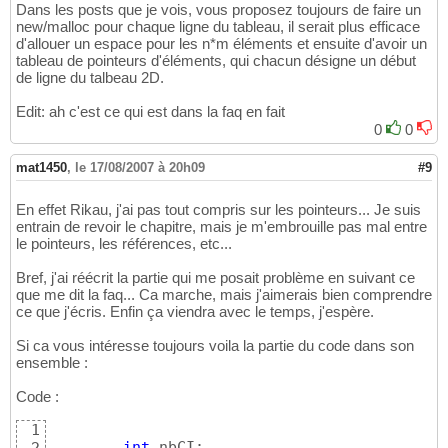
return
0
21
Dans les posts que je vois, vous proposez toujours de faire un
}
22
new/malloc pour chaque ligne du tableau, il serait plus efficace
d'allouer un espace pour les n*m éléments et ensuite d'avoir un
tableau de pointeurs d'éléments, qui chacun désigne un début
de ligne du talbeau 2D.
Edit: ah c'est ce qui est dans la faq en fait
0
0
mat1450
,
le 17/08/2007 à 20h09
#9
En effet Rikau, j'ai pas tout compris sur les pointeurs... Je suis
entrain de revoir le chapitre, mais je m'embrouille pas mal entre
le pointeurs, les références, etc...
Bref, j'ai réécrit la partie qui me posait problème en suivant ce
que me dit la faq... Ca marche, mais j'aimerais bien comprendre
ce que j'écris. Enfin ça viendra avec le temps, j'espère.
Si ca vous intéresse toujours voila la partie du code dans son
ensemble :
Code :
1
int
 nbCI;
