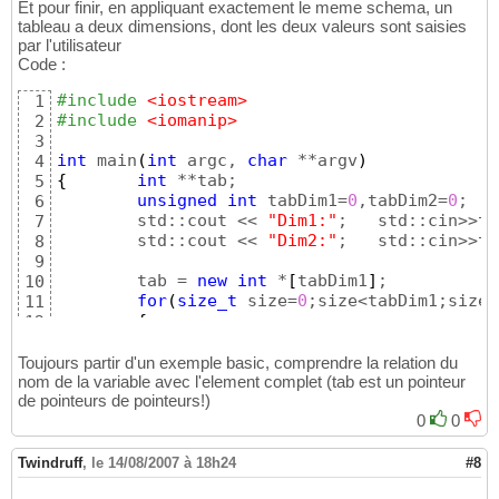
		std::cout << std::endl;

13
Et pour finir, en appliquant exactement le meme schema, un
}
14
tableau a deux dimensions, dont les deux valeurs sont saisies
return
0
;
par l'utilisateur
15
Code :
#include
 <iostream>
1
#include
 <iomanip>
2
3
int
 main
(
int
 argc, 
char
 **argv
)
4
{
int
 **tab;

5
unsigned
int
 tabDim1=
0
,tabDim2=
0
;

6
	std::cout << 
"Dim1:"
;	std::cin>>tabDim1;

7
	std::cout << 
"Dim2:"
;	std::cin>>tabDim2;

8
9
	tab = 
new
int
 *
[
tabDim1
]
;

10
for
(
size_t
 size=
0
;size<tabDim1;size+
11
{
12
		tab
[
size
]
 = 
new
int
[
tabDim2
]
13
for
(
size_t
 size2 = 
0
; size2
14
Toujours partir d'un exemple basic, comprendre la relation du
{
nom de la variable avec l'element complet (tab est un pointeur
15
de pointeurs de pointeurs!)
			tab
[
size
]
[
size2
]
 = s
16
			std::cout << tab
0
0
[
siz
17
}
18
		std::cout << std::endl;

19
Twindruff
,
le 14/08/2007 à 18h24
#8
}
20