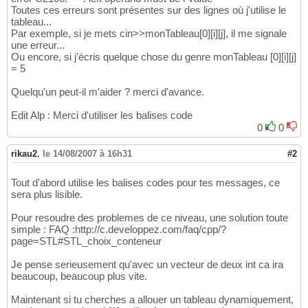
Toutes ces erreurs sont présentes sur des lignes où j'utilise le
tableau...
Par exemple, si je mets cin>>monTableau[0][i][j], il me signale
une erreur...
Ou encore, si j'écris quelque chose du genre monTableau [0][i][j]
= 5
Quelqu'un peut-il m'aider ? merci d'avance.
Edit Alp : Merci d'utiliser les balises code
0
0
rikau2
,
le 14/08/2007 à 16h31
#2
Tout d'abord utilise les balises codes pour tes messages, ce
sera plus lisible.
Pour resoudre des problemes de ce niveau, une solution toute
simple : FAQ :http://c.developpez.com/faq/cpp/?
page=STL#STL_choix_conteneur
Je pense serieusement qu'avec un vecteur de deux int ca ira
beaucoup, beaucoup plus vite.
Maintenant si tu cherches a allouer un tableau dynamiquement,