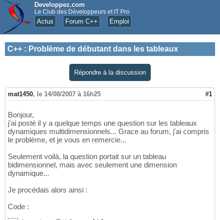
Developpez.com
Le Club des Développeurs et IT Pro
Actus
Forum C++
Emploi
C++
:
Problème de débutant dans les tableaux
Répondre à la discussion
mat1450
,
le 14/08/2007 à 16h25
#1
Bonjour,
j'ai posté il y a quelque temps une question sur les tableaux
dynamiques multidimensionnels... Grace au forum, j'ai compris
le problème, et je vous en remercie...
Seulement voilà, la question portait sur un tableau
bidimensionnel, mais avec seulement une dimension
dynamique...
Je procédais alors ainsi :
Code :