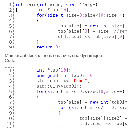
int
 main
(
int
 argc, 
char
 **argv
)
1
{
int
 *tab
[
10
]
;

2
for
(
size_t
 size=
0
;size<
10
;size++
)
3
{
4
		tab
[
size
]
 = 
new
int
(
size
)
;

5
		tab
[
size
]
[
0
]
 = size; 
//rempl
6
		std::cout << tab
[
size
]
[
0
]
 <<
7
}
8
return
0
9
}
10
Maintenant deux dimensions avec une dynamique
Code :
int
 *tab
[
10
]
;

1
unsigned
int
 tabDim=
0
;

2
	std::cout << 
"Dim:"
;

3
	std::cin>>tabDim;

4
for
(
size_t
 size=
0
;size<
10
;size++
)
5
{
6
		tab
[
size
]
 = 
new
int
[
tabDim
]
;

7
for
(
size_t
 size2 = 
0
; size2
8
{
9
			tab
[
size
]
[
size2
]
 = s
10
			std::cout << tab
[
siz
11
}
12