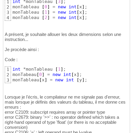
int
 *monTableau 
[
3
]
;

1
monTableau 
[
0
]
 = 
new
int
[
x
]
;

2
monTableau 
[
1
]
 = 
new
int
[
x
]
;

3
monTableau 
[
2
]
 = 
new
int
[
x
]
;
4
A présent, je souhaite allouer les deux dimensions selon une
instruction...
Je procède ainsi :
Code :
int
 *monTableau 
[
1
]
;

1
monTabeau
[
0
]
 = 
new
int
[
x
]
;

2
monTableau
[
x
]
 = 
new
int
[
y
]
;
3
Lorsque je l'écris, le compilateur ne me signale pas d'erreur,
mais lorsque je définis des valeurs du tableau, il me donne ces
erreurs :
error C2109: subscript requires array or pointer type
error C2679: binary '>>' : no operator defined which takes a
right-hand operand of type 'float' (or there is no acceptable
conversion)
error C2106: '=' : left operand must be l-value