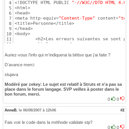
<!DOCTYPE HTML PUBLIC 
"-//W3C//DTD HTML 4.01
4
<html>

5
<head>

6
<meta http-equiv=
"Content-Type"
 content=
"tex
7
<title>Personne</title>

8
</head>

9
<body>

10
	<h2>Les erreurs suivantes se sont produites</h2>

11
	<html:errors />

12
		<html:link page=
"/formulaire
13
			Retour au formulaire

14
Auriez-vous l'info qui m'indiquerai la bêtise que j'ai faite ?
		</html:link>

15
D'avance merci
</body>

16
</html>
17
stujava
Modéré par zekey: Le sujet est relatif à Struts et n'a pas sa
place dans le forum langage. SVP veilles à poster dans le
bon forum, merci.
0
0
AnneB
,
le 06/08/2007 à 12h06
#2
Fais voir le code dans la méthode validate stp?
0
0