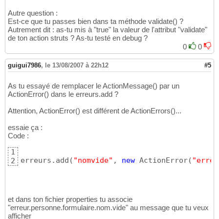
// on rend l
19
}
20
Autre question :
}
// if
21
Est-ce que tu passes bien dans ta méthode validate() ?
22
Autrement dit : as-tu mis à "true" la valeur de l'attribut "validate"
23
de ton action struts ? As-tu testé en debug ?
// on rend la liste d'erreur
24
0
0
return
 erreurs;

25
}
26
guigui7986
,
le 13/08/2007 à 22h12
#5
As tu essayé de remplacer le ActionMessage() par un
ActionError() dans le erreurs.add ?
Attention, ActionError() est différent de ActionErrors()...
essaie ça :
Code :
1
erreurs.add
(
"nomvide"
, 
new
 ActionError
(
"erreu
2
et dans ton fichier properties tu associe
"erreur.personne.formulaire.nom.vide" au message que tu veux
afficher