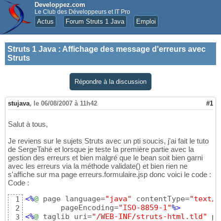
Developpez.com
Le Club des Développeurs et IT Pro
Actus
Forum Struts 1 Java
Emploi
Struts 1 Java
:
Affichage des message d'erreurs avec
Struts
Répondre à la discussion
stujava
,
le 06/08/2007 à 11h42
#1
Salut à tous,
Je reviens sur le sujets Struts avec un pti soucis, j'ai fait le tuto
de SergeTahé et lorsque je teste la première partie avec la
gestion des erreurs et bien malgré que le bean soit bien garni
avec les erreurs via la méthode validate() et bien rien ne
s'affiche sur ma page erreurs.formulaire.jsp donc voici le code :
Code :
<%
@
 page language=
"java"
 contentType=
"text/h
1
	pageEncoding=
"ISO-8859-1"
%>
2
<%
@
 taglib uri=
"/WEB-INF/struts-html.tld"
 pr
3