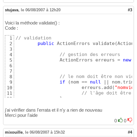
stujava
,
le 06/08/2007 à 12h20
#3
Voici la méthode validate() :
Code :
// validation
1
public
 ActionErrors validate
(
ActionM
2
3
// gestion des erreurs
4
		ActionErrors erreurs = 
new
 A
5
6
7
// le nom doit être non vide
8
if
(
nom == 
null
 || nom.trim
(
9
			erreurs.add
(
"nomvide
10
// l'âge doit être u
11
}
12
if
(
age == 
null
 || age.trim
(
13
			erreurs.add
(
"agevide
14
j'ai vérifier dans l'errata et il n'y a rien de nouveau
}
else
{
Merci pour l'aide
15
// l'âge doit être u
16
0
0
if
(
!age.matches
(
"^
\
17
				erreurs.add
(
18
mixouille
,
le 06/08/2007 à 15h32
#4