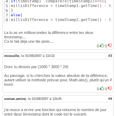
if
(
timeStamp1 .compareTo
(
timeStamp2
)
>=
0
)
{
4
millisDifference = timeStamp1.getTime
(
)
 - tim
5
}
6
else
{
7
millisDifference = timeStamp2.getTime
(
)
 - tim
8
}
9
La tu as en millisecondes la différence entre tes deux
timestamp....
Ca te fait déjà une tite piste....
0
0
mixouille
,
le 01/08/2007 à 11h32
#3
Donc tu divises par (1000 * 3600 * 24)
Au passage, si tu cherches la valeur absolue de ta différence,
autant utiliser la méthode prévue pour, Math.abs(), plutôt qu'un if
lourd.
0
0
osman.amine
,
le 01/08/2007 à 12h45
#4
j'ai reussi a ecrire une fonction qui retourne le nombre de jour
entre deux timestamp dont le code est le suivant: