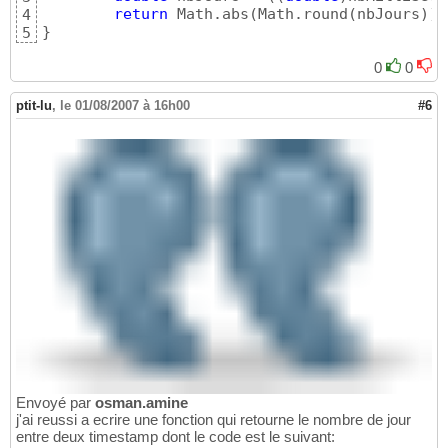
return
 Math.abs
(
Math.round
(
nbJours
)
)
4
}
5
0
0
ptit-lu
,
le 01/08/2007 à 16h00
#6
Envoyé par
osman.amine
j'ai reussi a ecrire une fonction qui retourne le nombre de jour
entre deux timestamp dont le code est le suivant: