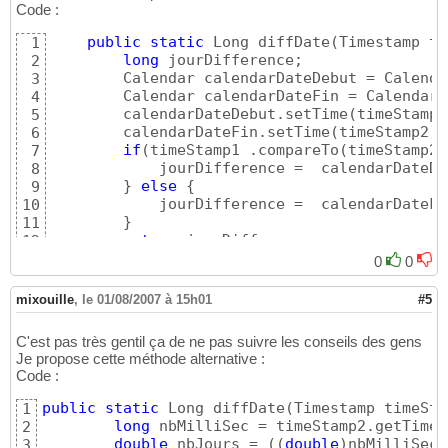
Code :
public
static
 Long diffDate
(
Timestamp ti
1
long
 jourDifference;

2
        Calendar calendarDateDebut = Calenda
3
        Calendar calendarDateFin = Calendar.
4
        calendarDateDebut.setTime
(
timeStamp1
5
        calendarDateFin.setTime
(
timeStamp2
)
;

6
if
(
timeStamp1 .compareTo
(
timeStamp2
)
7
            jourDifference =  calendarDateDe
8
}
else
{
9
            jourDifference =  calendarDateFi
10
}
11
return
 jourDifference;

12
}
13
0
0
mixouille
,
le 01/08/2007 à 15h01
#5
C'est pas très gentil ça de ne pas suivre les conseils des gens
Je propose cette méthode alternative :
Code :
public
static
 Long diffDate
(
Timestamp timeSta
1
long
 nbMilliSec = timeStamp2.getTime
(
2
double
 nbJours = 
(
(
double
)
nbMilliSec
)
3