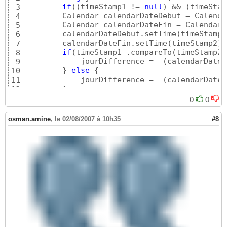
if
(
(
timeStamp1 != 
null
)
 && 
(
timeStam
3
        Calendar calendarDateDebut = Calenda
4
        Calendar calendarDateFin = Calendar.
5
        calendarDateDebut.setTime
(
timeStamp1
6
        calendarDateFin.setTime
(
timeStamp2
)
;

7
if
(
timeStamp1 .compareTo
(
timeStamp2
)
8
            jourDifference =  
(
calendarDateD
9
}
else
{
10
            jourDifference =  
(
calendarDateF
11
}
12
}
13
0
0
return
 jourDifference;

14
}
15
osman.amine
,
le 02/08/2007 à 10h35
#8