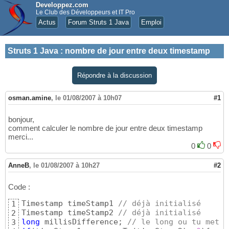
Developpez.com
Le Club des Développeurs et IT Pro
Actus
Forum Struts 1 Java
Emploi
Struts 1 Java
:
nombre de jour entre deux timestamp
Répondre à la discussion
osman.amine
,
le 01/08/2007 à 10h07
#1
bonjour,
comment calculer le nombre de jour entre deux timestamp
merci...
0
0
AnneB
,
le 01/08/2007 à 10h27
#2
Code :
Timestamp timeStamp1 
// déjà initialisé
1
Timestamp timeStamp2 
// déjà initialisé
2
long
 millisDifference; 
// le long ou tu met l
3