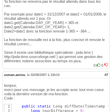
Ta fonction ne renverra pas le résultat attendu dans tous les
cas.
Par exemple pour date1 = 31/12/2007 et date2 = 01/01/2008, le
résultat attendu est 1 jour. Or
date1.get(Calendar.DAY_OF_YEAR) = 365 et
date2.get(Calendar.DAY_OF_YEAR)= 1,
Date2>date1 donc ta fonction renvoie 1-365 = -364 ...
La fonction de mixouille est à la fois, plus concise et renvoie le
résultat correct...
Sinon il existe une bibliothèque spécialisée : joda time (
http://joda-time.sourceforge.net/ ) qui permet une gestion des
différentes notions associées au temps en java.
0
0
osman.amine
,
le 02/08/2007 à 10h14
#7
bonjour,
merci pour vos message. je les accepte avec tout mon coeur.
voila la dernière version de ma fonction.
Code :
public
static
 Long diffDate
(
Timestamp ti
1
long
 jourDifference = 
0
;

2