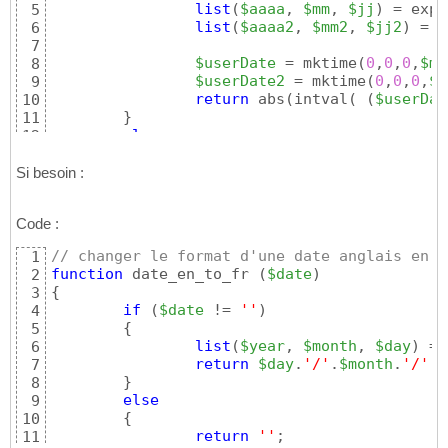
list
(
$aaaa
, 
$mm
, 
$jj
)
 = expl
5
list
(
$aaaa2
, 
$mm2
, 
$jj2
)
 = e
6
7
$userDate
 = mktime
(
0
,
0
,
0
,
$mm
8
$userDate2
 = mktime
(
0
,
0
,
0
,
$m
9
return
 abs
(
intval
(
(
$userDat
10
}
11
else
12
{
13
return
''
;

14
Si besoin :
}
15
}
16
Code :
// changer le format d'une date anglais en f
1
function
 date_en_to_fr 
(
$date
)
2
{
3
if
(
$date
 != 
''
)
4
{
5
list
(
$year
, 
$month
, 
$day
)
 = 
6
return
$day
.
'/'
.
$month
.
'/'
.
$
7
}
8
else
9
{
10
return
''
;

11