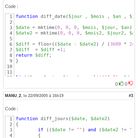
Code :
function
 diff_date
(
$jour
 , 
$mois
 , 
$an
 , 
$jo
1
2
$date
 = mktime
(
0
, 
0
, 
0
, 
$mois
, 
$jour
, 
$an
)
3
$date2
 = mktime
(
0
, 
0
, 
0
, 
$mois2
, 
$jour2
, 
$an
4
5
$diff
 = floor
(
(
$date
 - 
$date2
)
 / 
(
3600
 * 
24
)
6
$diff
  = 
$diff
 +
1
7
return
$diff
8
}
9
10
11
list
(
$an
, 
$mois
, 
$jour
)
 = split
(
'[-]'
, 
$date
12
list
(
$an2
, 
$mois2
, 
$jour2
)
 = split
(
'[-]'
, 
$d
13
0
0
14
echo
 diff_date
(
$jour
 , 
$mois
 , 
$an
 , 
$jour2
 
15
MANU_2
,
le 22/09/2005 à 16h19
#3
Code :
function
 diff_jours
(
$date
, 
$date2
)
1
{
2
if
(
(
$date
 != 
''
)
and
(
$date2
 != 
''
)
3
{
4