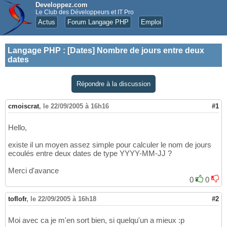
Developpez.com
Le Club des Développeurs et IT Pro
Actus
Forum Langage PHP
Emploi
Langage PHP
:
[Dates] Nombre de jours entre deux
dates
Répondre à la discussion
cmoiscrat
,
le 22/09/2005 à 16h16
#1
Hello,
existe il un moyen assez simple pour calculer le nom de jours
ecoulés entre deux dates de type YYYY-MM-JJ ?
Merci d'avance
0
0
toflofr
,
le 22/09/2005 à 16h18
#2
Moi avec ca je m'en sort bien, si quelqu'un a mieux :p