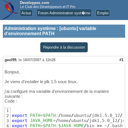
Developpez.com
Le Club des Développeurs et IT Pro
Actus
Forum Administration syst�me
Emploi
Administration système
:
[ubuntu] variable
d'environnement PATH
Répondre à la discussion
geol99
,
le 18/07/2007 à 11h28
#1
Bonjour,
Je viens d'installer le jdk 1.5 sous linux.
j'ai configuré ma variable d'environnement de la manière
suivante :
Code :
1
export
PATH
=
$PATH
:
/
home
/
ubuntu
/
jdk1.5.0_12
/
jd
2
export
JAVA_HOME
=
/
home
/
ubuntu
/
jdk1.5.0_12
/
jdk
3
export
PATH
=
$PATH
:
$JAVA_HOME
/
bin 
>>
 ~
/
.bashrc
4