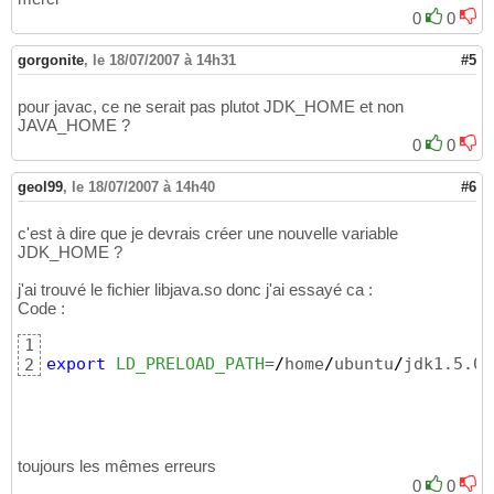
0
0
gorgonite
,
le 18/07/2007 à 14h31
#5
pour javac, ce ne serait pas plutot JDK_HOME et non
JAVA_HOME ?
0
0
geol99
,
le 18/07/2007 à 14h40
#6
c'est à dire que je devrais créer une nouvelle variable
JDK_HOME ?
j'ai trouvé le fichier libjava.so donc j'ai essayé ca :
Code :
1
export
LD_PRELOAD_PATH
=
/
home
/
ubuntu
/
jdk1.5.0_
2
toujours les mêmes erreurs
0
0