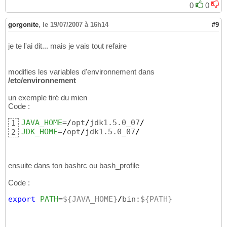
0
0
gorgonite
,
le 19/07/2007 à 16h14
#9
je te l'ai dit... mais je vais tout refaire
modifies les variables d'environnement dans
/etc/environnement
un exemple tiré du mien
Code :
JAVA_HOME
=
/
opt
/
jdk1.5.0_07
/
1
JDK_HOME
=
/
opt
/
jdk1.5.0_07
/
2
ensuite dans ton bashrc ou bash_profile
Code :
export
PATH
=
${JAVA_HOME}
/
bin:
${PATH}