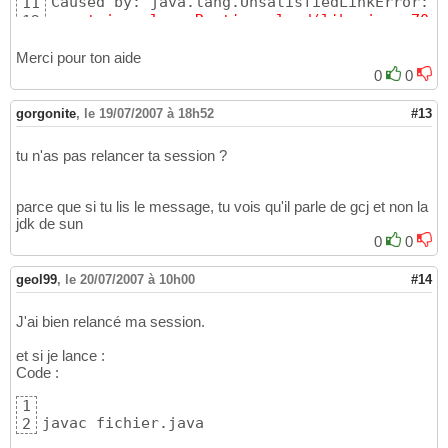
Caused by: java.lang.UnsatisfiedLinkError: l
11
   at java.lang.Runtime._load(libgcj.so.70)
12
   at java.lang.Runtime.loadLibrary(libgcj.s
13
   at java.lang.System.loadLibrary(libgcj.so
14
Merci pour ton aide
   at gnu.java.awt.peer.gtk.GtkToolkit.<clin
15
0
0
   at java.lang.Class.initializeClass(libgcj
16
   at java.lang.Class.forName(libgcj.so.70)
17
gorgonite
,
le 19/07/2007 à 18h52
#13
   at java.awt.Toolkit.getDefaultToolkit(lib
18
   ...7 more
19
tu n'as pas relancer ta session ?
parce que si tu lis le message, tu vois qu'il parle de gcj et non la
jdk de sun
0
0
geol99
,
le 20/07/2007 à 10h00
#14
J'ai bien relancé ma session.
et si je lance :
Code :
1
javac fichier.java
2