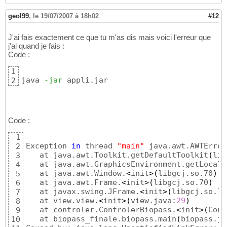
JAVA_HOME
=
/
opt
/
14
JDK_HOME
=
/
opt
/
jdk1.4.2_10
15
geol99
,
le 19/07/2007 à 18h02
#12
J'ai fais exactement ce que tu m'as dis mais voici l'erreur que
j'ai quand je fais :
Code :
1
java 
-jar
 appli.jar
2
Code :
1
Exception 
in
 thread 
"main"
 java.awt.AWTError
2
   at java.awt.Toolkit.getDefaultToolkit
(
lib
3
   at java.awt.GraphicsEnvironment.getLocalG
4
   at java.awt.Window.
<
init
>
(
libgcj.so.70
)
5
   at java.awt.Frame.
<
init
>
(
libgcj.so.70
)
6
   at javax.swing.JFrame.
<
init
>
(
libgcj.so.70
7
   at view.view.
<
init
>
(
view.java:
29
)
8
   at controler.ControlerBiopass.
<
init
>
(
Cont
9
   at biopass_finale.biopass.main
(
biopass.ja
10