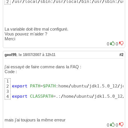
/
usr
/
local
/
sbin:
/
usr
/
local
/
bin:
/
usr
/
sbin:
/
usr
2
La variable doit être mal configuré.
Vous pouvez m'aider ?
Merci
0
0
geol99
,
le 18/07/2007 à 12h11
#2
j'ai essayé de faire comme dans la FAQ :
Code :
1
export
PATH
=
$PATH
:home
/
ubuntu
/
jdk1.5.0_12
/
jdk
2
3
export
CLASSPATH
=.:
/
home
/
ubuntu
/
jdk1.5.0_12
/
j
4
mais j'ai toujours la même erreur
0
0