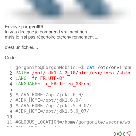
Envoyé par
geol99
tu vas dire que je comprend vraiment rien ...
mais je n'ai pas répertoire etc/environnement ...
c'est un fichier....
Code :
gorgonite@GorgonMobile:~$ 
cat
/
etc
/
1
PATH
=
"/opt/jdk1.4.2_10/bin:/usr/local/sbin:/
2
LANG
=
"fr_FR.UTF-8"
3
LANGUAGE
=
"fr_FR:fr:en_GB:en"
4
5
#JAVA_HOME=/opt/jdk1.6.0/
6
#JDK_HOME=/opt/jdk1.6.0/
7
#JAVA_HOME=/opt/jdk1.5.0_07/
8
#JDK_HOME=/opt/jdk1.5.0_07/
9
10
#GLOBUS_LOCATION=/home/gorgonite/wscore/ws-c
11
#ANT_HOME=/usr/share/ant/
12
13
0
0