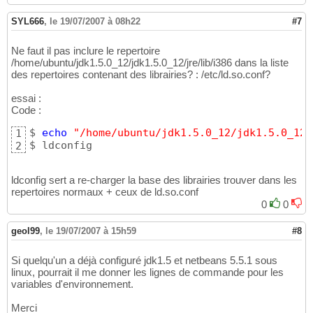
SYL666
,
le 19/07/2007 à 08h22
#7
Ne faut il pas inclure le repertoire
/home/ubuntu/jdk1.5.0_12/jdk1.5.0_12/jre/lib/i386 dans la liste
des repertoires contenant des librairies? : /etc/ld.so.conf?
essai :
Code :
$ 
echo
"/home/ubuntu/jdk1.5.0_12/jdk1.5.0_12/
1
$ ldconfig
2
ldconfig sert a re-charger la base des librairies trouver dans les
repertoires normaux + ceux de ld.so.conf
0
0
geol99
,
le 19/07/2007 à 15h59
#8
Si quelqu'un a déjà configuré jdk1.5 et netbeans 5.5.1 sous
linux, pourrait il me donner les lignes de commande pour les
variables d'environnement.
Merci