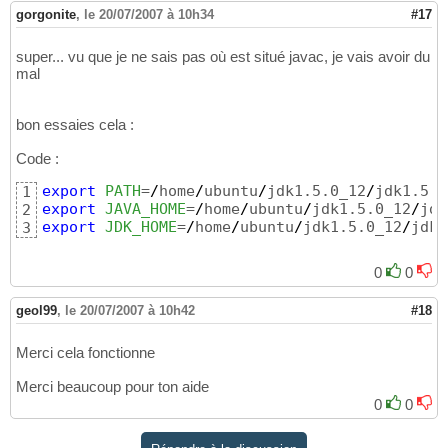
gorgonite
,
le 20/07/2007 à 10h34
#17
super... vu que je ne sais pas où est situé javac, je vais avoir du
mal
bon essaies cela :
Code :
export
PATH
=
/
home
/
ubuntu
/
jdk1.5.0_12
/
jdk1.5.0
1
export
JAVA_HOME
=
/
home
/
ubuntu
/
jdk1.5.0_12
/
2
export
JDK_HOME
=
/
home
/
ubuntu
/
jdk1.5.0_12
/
jdk1
3
0
0
geol99
,
le 20/07/2007 à 10h42
#18
Merci cela fonctionne
Merci beaucoup pour ton aide
0
0