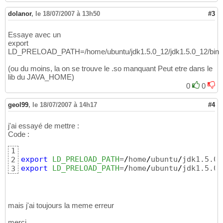
dolanor
,
le 18/07/2007 à 13h50
#3
Essaye avec un
export
LD_PRELOAD_PATH=/home/ubuntu/jdk1.5.0_12/jdk1.5.0_12/bin
(ou du moins, la on se trouve le .so manquant Peut etre dans le
lib du JAVA_HOME)
0
0
geol99
,
le 18/07/2007 à 14h17
#4
j'ai essayé de mettre :
Code :
1
export
LD_PRELOAD_PATH
=
/
home
/
ubuntu
/
jdk1.5.0_
2
export
LD_PRELOAD_PATH
=
/
home
/
ubuntu
/
jdk1.5.0_
3
mais j'ai toujours la meme erreur
merci