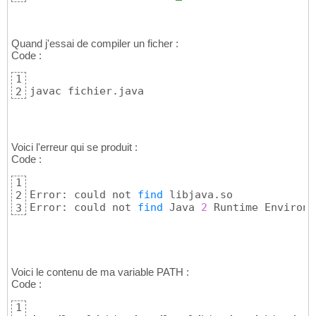
Quand j'essai de compiler un ficher :
Code :
1
javac fichier.java
2
Voici l'erreur qui se produit :
Code :
1
Error: could not 
find
 libjava.so

2
Error: could not 
find
 Java 
2
 Runtime Environm
3
Voici le contenu de ma variable PATH :
Code :
1