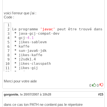
voici l'erreur que j'ai :
Code :
1
Le programme 
'javac'
 peut être trouvé dans l
2
*
 java-gcj-compat-dev

3
*
 gcj-
4.1
4
*
 jikes-sablevm

5
*
 kaffe

6
*
 sun-java6-jdk

7
*
 jikes-kaffe

8
*
 j2sdk1.4

9
*
 jikes-classpath

10
*
 jikes-gij

11
*
 ecj

12
*
 sun-java5-jdk

13
*
 jikes-sun

14
Merci pour votre aide
Essayez: 
sudo
apt-get install
<
selected pack
15
0
0
Assurez vous d
'avoir activé le composant '
mu
16
bash: javac : commande introuvable
17
gorgonite
,
le 20/07/2007 à 10h28
#15
dans ce cas ton PATH ne contient pas le répertoire