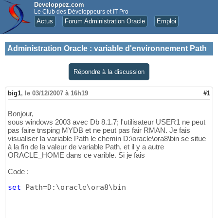
Developpez.com
Le Club des Développeurs et IT Pro
Actus
Forum Administration Oracle
Emploi
Administration Oracle
:
variable d'environnement Path
Répondre à la discussion
big1
,
le 03/12/2007 à 16h19
#1
Bonjour,
sous windows 2003 avec Db 8.1.7; l'utilisateur USER1 ne peut
pas faire tnsping MYDB et ne peut pas fair RMAN. Je fais
visualiser la variable Path le chemin D:\oracle\ora8\bin se situe
à la fin de la valeur de variable Path, et il y a autre
ORACLE_HOME dans ce varible. Si je fais
Code :
set
 Path=D:\oracle\ora8\bin