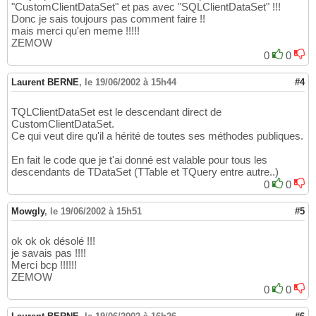
"CustomClientDataSet" et pas avec "SQLClientDataSet" !!!
Donc je sais toujours pas comment faire !!
mais merci qu'en meme !!!!!
ZEMOW
0
0
Laurent BERNE
,
le 19/06/2002 à 15h44
#4
TQLClientDataSet est le descendant direct de
CustomClientDataSet.
Ce qui veut dire qu'il a hérité de toutes ses méthodes publiques.
En fait le code que je t'ai donné est valable pour tous les
descendants de TDataSet (TTable et TQuery entre autre..)
0
0
Mowgly
,
le 19/06/2002 à 15h51
#5
ok ok ok désolé !!!
je savais pas !!!!
Merci bcp !!!!!!
ZEMOW
0
0