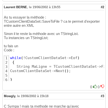
Laurent BERNE
,
le 19/06/2002 à 13h55
#2
As tu essayer la méthode :
TCustomClientDataSet::SaveToFile ? ca te permet d'exporter
entre autre en XML
Sinon il te reste la méthode avec un TStringList.
Tu instancies un TStringList;
tu fais un
Code :
while
(
!CustomClientDataSet->Eof
)
1
{
2
   String MaLigne = TCustomClientDataSet->Fie
3
CustomClientDataSet->Next
(
)
;

4
5
}
6
0
0
Mowgly
,
le 19/06/2002 à 15h18
#3
C Sympa ! mais ta methode ne marche qu'avec