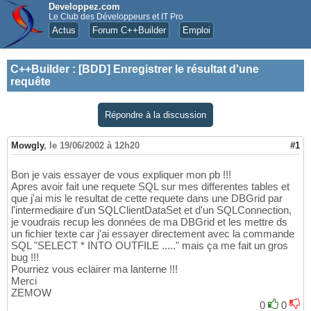
Developpez.com
Le Club des Développeurs et IT Pro
Actus
Forum C++Builder
Emploi
C++Builder
:
[BDD] Enregistrer le résultat d'une
requête
Répondre à la discussion
Mowgly
,
le 19/06/2002 à 12h20
#1
Bon je vais essayer de vous expliquer mon pb !!!
Apres avoir fait une requete SQL sur mes differentes tables et
que j'ai mis le resultat de cette requete dans une DBGrid par
l'intermediaire d'un SQLClientDataSet et d'un SQLConnection,
je voudrais recup les données de ma DBGrid et les mettre ds
un fichier texte car j'ai essayer directement avec la commande
SQL "SELECT * INTO OUTFILE ....." mais ça me fait un gros
bug !!!
Pourriez vous eclairer ma lanterne !!!
Merci
ZEMOW
0
0