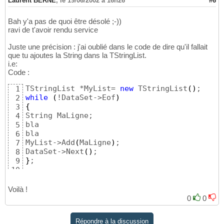
Laurent BERNE
,
le 19/06/2002 à 16h26
#6
Bah y'a pas de quoi être désolé ;-))
ravi de t'avoir rendu service
Juste une précision : j'ai oublié dans le code de dire qu'il fallait
que tu ajoutes la String dans la TStringList.
i.e:
Code :
TStringList *MyList= 
new
 TStringList
(
)
1
while
(
!DataSet->Eof
)
2
{
3
String MaLigne;

4
bla

5
bla

6
MyList->Add
(
MaLigne
)
;

7
DataSet->Next
(
)
8
}
;

9
10
MyList->SaveToFile
(
"MonFichier.txt"
)
;
11
Voilà !
0
0
Répondre à la discussion