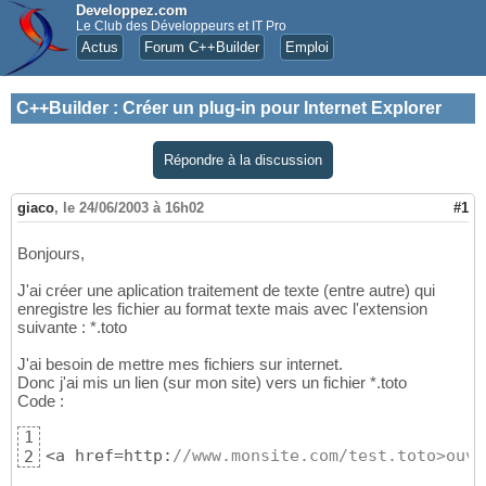
Developpez.com
Le Club des Développeurs et IT Pro
Actus
Forum C++Builder
Emploi
C++Builder
:
Créer un plug-in pour Internet Explorer
Répondre à la discussion
giaco
,
le 24/06/2003 à 16h02
#1
Bonjours,
J'ai créer une aplication traitement de texte (entre autre) qui
enregistre les fichier au format texte mais avec l'extension
suivante : *.toto
J'ai besoin de mettre mes fichiers sur internet.
Donc j'ai mis un lien (sur mon site) vers un fichier *.toto
Code :
1
<a href=http:
//www.monsite.com/test.toto>ouvr
2