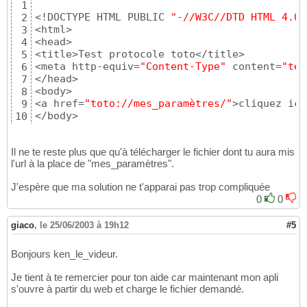
1
      Reg->CloseKey
(
)
;

17
<!DOCTYPE HTML PUBLIC 
"-//W3C//DTD HTML 4.01
2
18
<html>

3
delete
 Reg;

19
<head>

4
20
<title>Test protocole toto</title>

5
// Affichage des paramètres
21
<meta http-equiv=
"Content-Type"
 content=
"tex
6
if
(
 ParamCount
(
)
 > 
0
)
22
</head>

7
    MessageBoxA
(
0
,ParamStr
(
1
)
.c_str
(
)
,
"Param
23
<body>

8
24
<a href=
"toto://mes_paramètres/"
>cliquez ici
9
}
25
</body>

10
</html>
11
Il ne te reste plus que qu'à télécharger le fichier dont tu aura mis
l'url à la place de "mes_paramètres".
J'espère que ma solution ne t'apparai pas trop compliquée
0
0
giaco
,
le 25/06/2003 à 19h12
#5
Bonjours ken_le_videur.
Je tient à te remercier pour ton aide car maintenant mon apli
s'ouvre à partir du web et charge le fichier demandé.