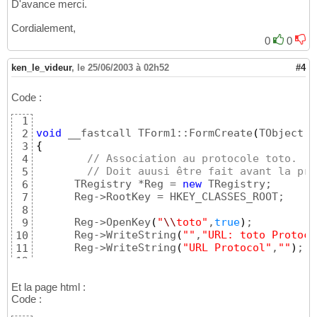
D'avance merci.
Cordialement,
0
0
ken_le_videur
,
le 25/06/2003 à 02h52
#4
Code :
1
void
 __fastcall TForm1::FormCreate
(
TObject *
2
{
3
// Association au protocole toto.
4
// Doit auusi être fait avant la pre
5
      TRegistry *Reg = 
new
 TRegistry;

6
      Reg->RootKey = HKEY_CLASSES_ROOT;

7
8
      Reg->OpenKey
(
"
\\
toto"
,
true
)
;

9
      Reg->WriteString
(
""
,
"URL: toto Protoco
10
      Reg->WriteString
(
"URL Protocol"
,
""
)
;

11
12
      Reg->CloseKey
(
)
;

13
14
Et la page html :
      Reg->OpenKey
(
"
\\
toto
\\
shell
\\
open
\\
com
Code :
15
      Reg->WriteString
(
""
,
"
\"
c:
\\
Monappli.ex
16