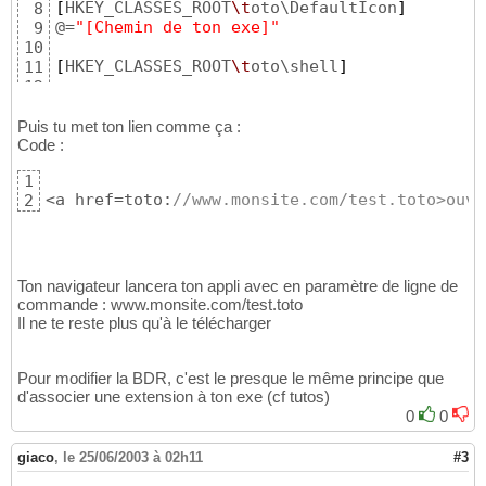
[
HKEY_CLASSES_ROOT
\t
oto\DefaultIcon
]
8
@=
"[Chemin de ton exe]"
9
10
[
HKEY_CLASSES_ROOT
\t
oto\shell
]
11
12
[
HKEY_CLASSES_ROOT
\t
oto\shell\open
]
13
14
Puis tu met ton lien comme ça :
[
HKEY_CLASSES_ROOT
\t
oto\shell\open\command
]
Code :
15
@=
"[Chemin de ton exe] %1
\"
"
16
1
<a href=toto:
//www.monsite.com/test.toto>ouvr
2
Ton navigateur lancera ton appli avec en paramètre de ligne de
commande : www.monsite.com/test.toto
Il ne te reste plus qu'à le télécharger
Pour modifier la BDR, c'est le presque le même principe que
d'associer une extension à ton exe (cf tutos)
0
0
giaco
,
le 25/06/2003 à 02h11
#3