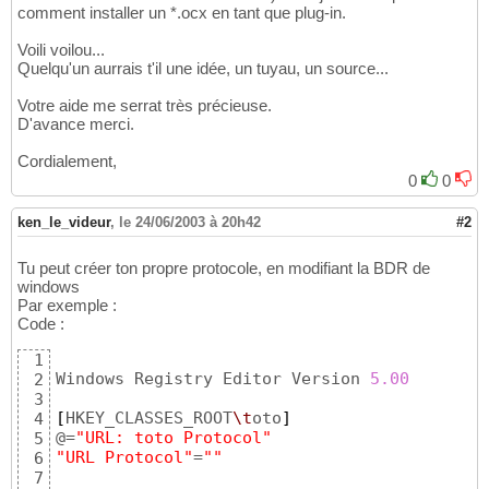
comment installer un *.ocx en tant que plug-in.
Voili voilou...
Quelqu'un aurrais t'il une idée, un tuyau, un source...
Votre aide me serrat très précieuse.
D'avance merci.
Cordialement,
0
0
ken_le_videur
,
le 24/06/2003 à 20h42
#2
Tu peut créer ton propre protocole, en modifiant la BDR de
windows
Par exemple :
Code :
1
Windows Registry Editor Version 
5.00
2
3
[
HKEY_CLASSES_ROOT
\t
oto
]
4
@=
"URL: toto Protocol"
5
"URL Protocol"
=
""
6
7