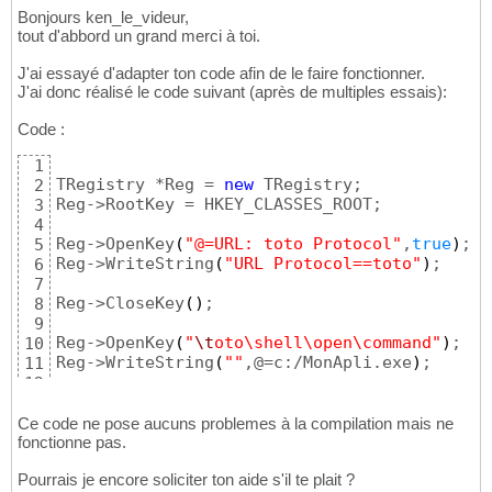
Bonjours ken_le_videur,
tout d'abbord un grand merci à toi.
J'ai essayé d'adapter ton code afin de le faire fonctionner.
J'ai donc réalisé le code suivant (après de multiples essais):
Code :
1
TRegistry *Reg = 
new
 TRegistry;

2
Reg->RootKey = HKEY_CLASSES_ROOT;

3
4
Reg->OpenKey
(
"@=URL: toto Protocol"
,
true
)
;

5
Reg->WriteString
(
"URL Protocol==toto"
)
;

6
7
Reg->CloseKey
(
)
;

8
9
Reg->OpenKey
(
"
\t
oto\shell\open\command"
)
;

10
Reg->WriteString
(
""
,@=c:/MonApli.exe
)
;

11
12
Reg->CloseKey
(
)
;

13
14
Ce code ne pose aucuns problemes à la compilation mais ne
delete
 Reg;
fonctionne pas.
15
Pourrais je encore soliciter ton aide s'il te plait ?