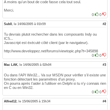
A moins qu'un bout de code fasse cela tout seul.
Merci.
0
0
Sub0
,
le 14/06/2005 à 01h59
#2
Tu devrais plutot rechercher dans les composants Indy ou
ICS...
Javascript est éxécuté côté client (par le navigateur).
http://www.developpez.net/forums/viewtopic.php?t=345898
0
0
Mac LAK
,
le 14/06/2005 à 02h04
#3
Ou dans l'API Win32... Va sur MSDN pour vérifier s'il existe une
fonction détectant les paramètres d'un proxy.
On pourra après t'aider à l'utiliser en Delphi si tu n'y connais rien
en C ou en Win32.
0
0
Alfred12
,
le 15/06/2005 à 15h34
#4