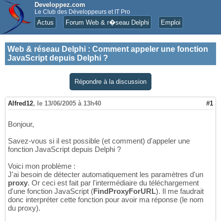
Developpez.com
Le Club des Développeurs et IT Pro
Actus
Forum Web & r�seau Delphi
Emploi
Web & réseau Delphi
:
Comment appeler une fonction
JavaScript depuis Delphi ?
Répondre à la discussion
Alfred12
,
le 13/06/2005 à 13h40
#1
Bonjour,
Savez-vous si il est possible (et comment) d'appeler une
fonction JavaScript depuis Delphi ?
Voici mon problème :
J'ai besoin de détecter automatiquement les paramètres d'un
proxy
. Or ceci est fait par l'intermédiaire du téléchargement
d'une fonction JavaScript (
FindProxyForURL
). Il me faudrait
donc interpréter cette fonction pour avoir ma réponse (le nom
du proxy).