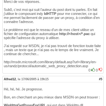
Merci de vos réponses.
Sub0, c'est moi qui suit l'auteur du post dont tu parles. En fait
j'utilise le composant indy
IdHTTP
pour me connecter, ce qui
me permet facilement de passer par un proxy, à condition d'en
connaitre l'adresse.
Le problème est que le reseau d'un de mes client utilise un
fichier de configuration automatique
http://<host>/*.pac
qui
spécifie l'adresse du proxy à utiliser.
J'ai regardé sur MSDN, je n'ai pas trouvé de fonction toute faite
, mais un texte que je n'ai pas eu le temps de lire vraiment. Je
continue de chercher...
http://msdn.microsoft.com/library/default.asp?url=/library/en-
us/randz/protocol/automatic_web_proxy_detection.asp
0
0
Alfred12
,
le 17/06/2005 à 19h15
#5
Hé, hé, hé. Je progresse.
Bon, en cherchant un peu mieux dans MSDN on peut trouver :
WinHttpGetProxyForURL
qui est dans WinHttp.dll.