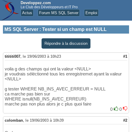
Developpez.com
Le Club des Développeurs et IT Pro
Actus
Forum MS SQL Server
Emploi
MS SQL Server
:
Tester si un champ est NULL
Répondre à la discussion
titititi007
,
le 19/06/2003 à 10h23
#1
voila g des champs qui ont la valeur <NULL>
je voudrais séléctionné tous les enregistremet ayant la valeur
<NULL>
g tester WHERE NB_INS_AVEC_ERREUR = NULL
ca marche pas bien sur
WHERE isnull(NB_INS_AVEC_ERREUR)
marche pas non plus alors je c plus quoi faire
0
0
colomban
,
le 19/06/2003 à 10h39
#2