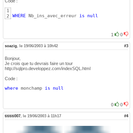
Code :
1
WHERE
 Nb_ins_avec_erreur 
is
null
2
1
0
soazig
,
le 19/06/2003 à 10h42
#3
Bonjour,
Je crois que tu devrais faire un tour
http://sqlpro.developpez.com/indexSQL.html
Code :
where
 monchamp 
is
null
0
0
titititi007
,
le 19/06/2003 à 11h17
#4