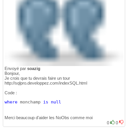
Envoyé par
soazig
Bonjour,
Je crois que tu devrais faire un tour
http://sqlpro.developpez.com/indexSQL.html
Code :
where
 monchamp 
is
null
Merci beaucoup d'aider les NoObs comme moi
0
0