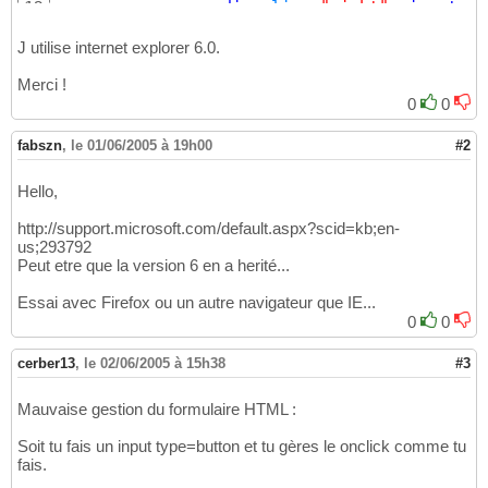
<div 
align
=
"right"
>
<input 
ty
12
			insertBool = bdd.insertSQL(query);

28
</td>
13
			if (insertBool = false) System.out.println ("Erreur à l'insertion dans T_Activite...");

29
</tr>
14
J utilise internet explorer 6.0.
30
</table>
15
			String q = "select * from T_Client;";

31
Merci !
<%
16
			ResultSet RS = bdd.executeSQL(q);

32
}
%>
0
0
17
			while (RS.next())

33
18
			{

34
</form>
19
fabszn
				System.out.println(RS.getString("Nom_Client"));

,
le 01/06/2005 à 19h00
#2
35
			}

36
			RS.close();

37
Hello,
38
		}

39
http://support.microsoft.com/default.aspx?scid=kb;en-
		catch (Throwable e)

40
us;293792
		{

Peut etre que la version 6 en a herité...
41
			System.out.println ("Erreur à l'exécution de la requête insert...");

42
Essai avec Firefox ou un autre navigateur que IE...
							
43
0
0
		bdd.deconnexion();

44
		response.sendRedirect("listeactivitesFrame.jsp");

45
	}

46
cerber13
,
le 02/06/2005 à 15h38
#3
}
47
Mauvaise gestion du formulaire HTML :
Soit tu fais un input type=button et tu gères le onclick comme tu
fais.