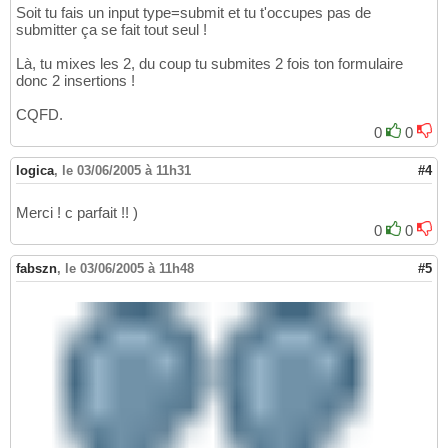
Soit tu fais un input type=submit et tu t'occupes pas de
submitter ça se fait tout seul !
Là, tu mixes les 2, du coup tu submites 2 fois ton formulaire
donc 2 insertions !
CQFD.
0
0
logica
,
le 03/06/2005 à 11h31
#4
Merci ! c parfait !! )
0
0
fabszn
,
le 03/06/2005 à 11h48
#5