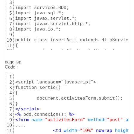
3
import services.BDD;

4
import java.sql.*;

5
import javax.servlet.*;

6
import javax.servlet.http.*;

7
import java.io.*;

8
9
public class insertActi extends HttpServlet

10
{

11
	private static ServletContext sc;

12
13
	public void init(ServletConfig config) throws ServletException

14
page.jsp
	{

Code :
15
		super.init(config);

16
1
		sc = this.getServletContext();

17
<script language="javascript">

2
	}

18
function sortie()

3
19
{

4
	public void service(HttpServletRequest request, HttpServletResponse response) throws ServletException, IOException

20
	document.activitesForm.submit();

5
	{			

21
6
		BDD bdd = new BDD();

22
</script>
7
		bdd.connexion();

23
<%
 bdd.connexion
(
)
; 
%>
8
		boolean insertBool = false;

24
<form 
name
=
"activitesForm"
method
=
"post"
act
9
		try

25
....

10
		{	

26
<td 
width
=
"10%"
 nowrap 
height
=
11
			String query = "insert into T_Client (Nom_Client) values ('nn');";

27