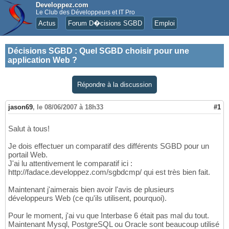
Developpez.com
Le Club des Développeurs et IT Pro
Actus
Forum D�cisions SGBD
Emploi
Décisions SGBD
:
Quel SGBD choisir pour une
application Web ?
Répondre à la discussion
jason69
,
le 08/06/2007 à 18h33
#1
Salut à tous!
Je dois effectuer un comparatif des différents SGBD pour un
portail Web.
J'ai lu attentivement le comparatif ici :
http://fadace.developpez.com/sgbdcmp/ qui est très bien fait.
Maintenant j'aimerais bien avoir l'avis de plusieurs
développeurs Web (ce qu'ils utilisent, pourquoi).
Pour le moment, j'ai vu que Interbase 6 était pas mal du tout.
Maintenant Mysql, PostgreSQL ou Oracle sont beaucoup utilisé