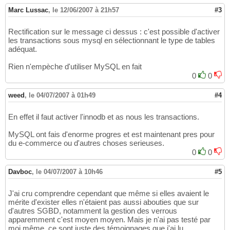
Marc Lussac
,
le 12/06/2007 à 21h57
#3
Rectification sur le message ci dessus : c'est possible d'activer
les transactions sous mysql en sélectionnant le type de tables
adéquat.
Rien n'empèche d'utiliser MySQL en fait
0
0
weed
,
le 04/07/2007 à 01h49
#4
En effet il faut activer l'innodb et as nous les transactions.
MySQL ont fais d'enorme progres et est maintenant pres pour
du e-commerce ou d'autres choses serieuses.
0
0
Davboc
,
le 04/07/2007 à 10h46
#5
J'ai cru comprendre cependant que même si elles avaient le
mérite d'exister elles n'étaient pas aussi abouties que sur
d'autres SGBD, notamment la gestion des verrous
apparemment c'est moyen moyen. Mais je n'ai pas testé par
moi même, ce sont juste des témoignages que j'ai lu