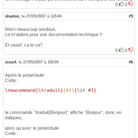
0
0
shaiton
,
le 27/05/2007 à 12h44
#5
Merci beaucoup oesibius,
ca m'aidera pour une documentation technique !!
Et xiourf, ca te va?
0
0
xiourf
,
le 27/05/2007 à 18h59
#6
Après le préambule
Code :
\newcommand
{
\traduit
}
[#1]
{
\it
#1
}
la commande "\traduit{Bonjour}" affiche "
Bonjour
", donc en
italiques,
alors qu'avec le préambule
Code :