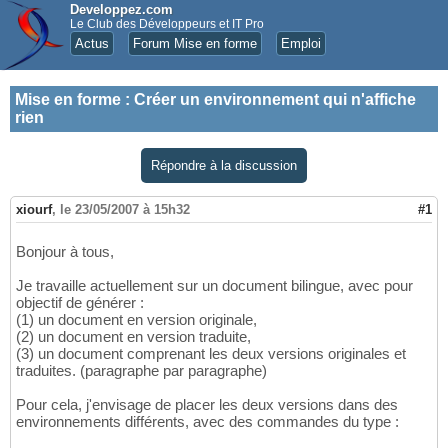
Developpez.com
Le Club des Développeurs et IT Pro
Actus
Forum Mise en forme
Emploi
Mise en forme
:
Créer un environnement qui n'affiche
rien
Répondre à la discussion
xiourf
,
le 23/05/2007 à 15h32
#1
Bonjour à tous,
Je travaille actuellement sur un document bilingue, avec pour
objectif de générer :
(1) un document en version originale,
(2) un document en version traduite,
(3) un document comprenant les deux versions originales et
traduites. (paragraphe par paragraphe)
Pour cela, j'envisage de placer les deux versions dans des
environnements différents, avec des commandes du type :