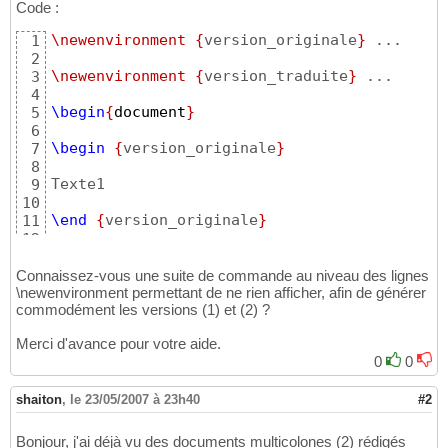
Code :
\newenvironment
{
version_originale
}
 ...

1
2
\newenvironment
{
version_traduite
}
 ...

3
4
\begin
{
document
}
5
6
\begin
{
version_originale
}
7
8
Texte1

9
10
\end
{
version_originale
}
11
12
13
\begin
{
version_traduite
}
14
Connaissez-vous une suite de commande au niveau des lignes
\newenvironment permettant de ne rien afficher, afin de générer
15
commodément les versions (1) et (2) ?
Texte 
2
16
17
Merci d'avance pour votre aide.
\end
{
version_traduite
}
18
0
0
19
\end
{
document
}
20
shaiton
,
le 23/05/2007 à 23h40
#2
Bonjour, j'ai déjà vu des documents multicolones (2) rédigés