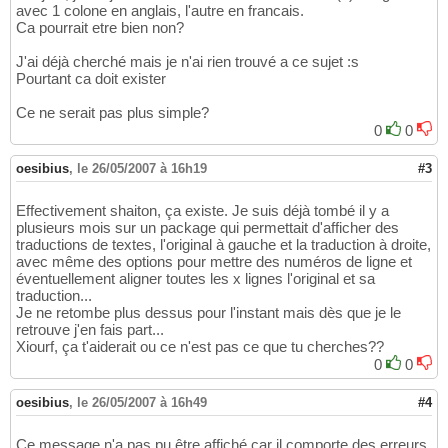
avec 1 colone en anglais, l'autre en francais.
Ca pourrait etre bien non?
J'ai déjà cherché mais je n'ai rien trouvé a ce sujet :s
Pourtant ca doit exister
Ce ne serait pas plus simple?
0
0
oesibius
,
le 26/05/2007 à 16h19
#3
Effectivement shaiton, ça existe. Je suis déjà tombé il y a
plusieurs mois sur un package qui permettait d'afficher des
traductions de textes, l'original à gauche et la traduction à droite,
avec même des options pour mettre des numéros de ligne et
éventuellement aligner toutes les x lignes l'original et sa
traduction...
Je ne retombe plus dessus pour l'instant mais dès que je le
retrouve j'en fais part...
Xiourf, ça t'aiderait ou ce n'est pas ce que tu cherches??
0
0
oesibius
,
le 26/05/2007 à 16h49
#4
Ce message n'a pas pu être affiché car il comporte des erreurs.