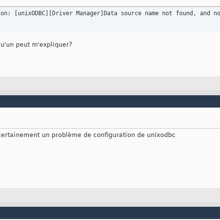
ion: 
[
unixODBC
]
[
Driver Manager
]
Data source name not found, and n
u'un peut m'expliquer?
 certainement un problème de configuration de unixodbc