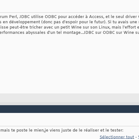
orum Perl, JDBC utilise ODBC pour accéder à Access, et le seul drive
s en développement (donc pas d'espoir pour le futur). Si tu avais u
isse peut-être tricher avec un petit Wine sur son Linux, mais l'effort 
 performances abyssales d'un tel montage...JDBC sur ODBC sur Wine 
 mais te poste le mien,je viens juste de le réaliser et le tester:
Sélectionner tout
-