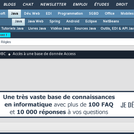
BLOGS
CHAT
NEWSLETTER
EMPLOI
ÉTUDES
DROIT
oft
Java
Dév. Web
EDI
Programmation
SGBD
Office
Mobiles
Java
Java Web
Spring
Android
Eclipse
NetBeans
Tutoriels Java
Livres Java
Vidéos Java
Sources Java
Outils, EDI & API Jav
ent !
Règles
DBC
Accès à une base de donnée Access