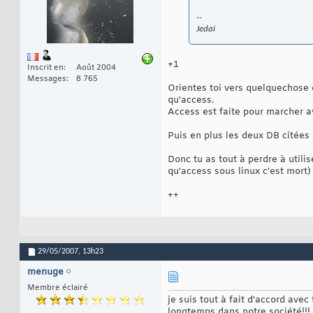
--
Jedaï
+1
Inscrit en
Août 2004
Messages
8 765
Orientes toi vers quelquechose
qu'access.
Access est faite pour marcher a
Puis en plus les deux DB citées 
Donc tu as tout à perdre à utilis
qu'access sous linux c'est mort) 
++
29/05/2007,
13h23
menuge
Membre éclairé
je suis tout à fait d'accord ave
longtemps dans notre société!!!