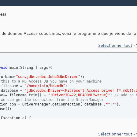
cess
 de donnée Access sous Linux, voici le programme que je viens de fai
Sélectionner tout
-
void
 main
(
String
[
]
 args
)
{
forName
(
"sun.jdbc.odbc.JdbcOdbcDriver"
)
;

 this to a MS Access DB you have on your machine
 filename = 
"/home/toto/bd.mdb"
;

 database = 
"jdbc:odbc:Driver={Microsoft Access Driver (*.mdb)};
se+= filename.trim
(
)
 + 
";DriverID=22;READONLY=true}"
; 
// add on 
 we can get the connection from the DriverManager
tion con = DriverManager.getConnection
(
 database ,
""
,
""
)
;

ose
(
)
;

(
Exception e
)
{
.out.println
(
"Error: "
 + e
)
;

Sélectionner tout
-