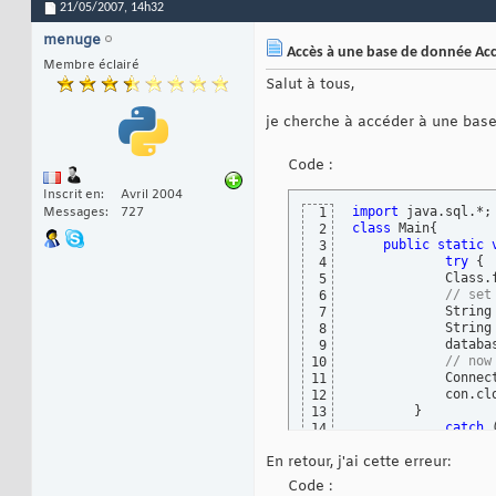
21/05/2007,
14h32
menuge
Accès à une base de donnée Ac
Membre éclairé
Salut à tous,
je cherche à accéder à une base
Code :
Inscrit en
Avril 2004
import
Messages
727
1
class
 Main
{
2
public
static
3
try
{
4
            Class.
5
// set
6
            String
7
            String
8
            databa
9
// now
10
            Connec
11
            con.cl
12
}
13
catch
14
            System
15
En retour, j'ai cette erreur:
}
16
}
17
Code :
}
18