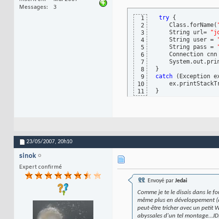
Messages
3
try
{
1
    Class.forName
(
2
    String url= 
"j
3
    String user = 
4
    String pass = 
5
    Connection cnn
6
    System.out.pri
7
}
8
catch
(
Exception e
9
    ex.printStackT
10
}
11
23/05/2007,
20h10
sinok
Expert confirmé
Envoyé par
Jedai
Comme je te le disais dans le fo
même plus en développement (don
peut-être tricher avec un petit 
abyssales d'un tel montage...J