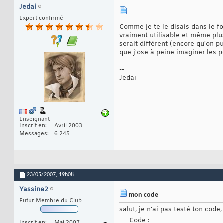
Jedai
Expert confirmé
Comme je te le disais dans le f
vraiment utilisable et même plu
serait différent (encore qu'on pu
que j'ose à peine imaginer les
--
Jedaï
Enseignant
Inscrit en
Avril 2003
Messages
6 245
23/05/2007,
19h08
Yassine2
mon code
Futur Membre du Club
salut, je n'ai pas testé ton code,
Code :
Inscrit en
Mai 2007