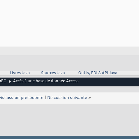
Livres Java
Sources Java
Outils, EDI & API Java
DBC
Accès à une base de donnée Access
iscussion précédente
|
Discussion suivante
»