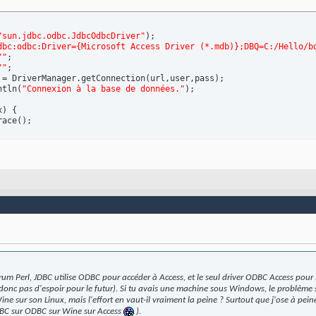
"sun.jdbc.odbc.JdbcOdbcDriver"
)
;

dbc:odbc:Driver={Microsoft Access Driver (*.mdb)};DBQ=C:/Hello/b
""
;

""
;

 = DriverManager.getConnection
(
url,user,pass
)
;

ntln
(
"Connexion à la base de données."
)
x
)
{
race
(
)
rum Perl, JDBC utilise ODBC pour accéder à Access, et le seul driver ODBC Access pour L
c pas d'espoir pour le futur). Si tu avais une machine sous Windows, le problème se
Wine sur son Linux, mais l'effort en vaut-il vraiment la peine ? Surtout que j'ose à pe
DBC sur ODBC sur Wine sur Access
).