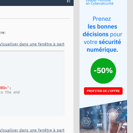
#1
re:
Visualiser dans une fenêtre à part
DBQ="
;

to the end 
Visualiser dans une fenêtre à part