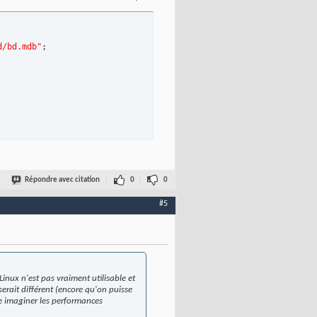
d/bd.mdb"
;

Répondre avec citation
0
0
#5
inux n'est pas vraiment utilisable et
rait différent (encore qu'on puisse
ine imaginer les performances