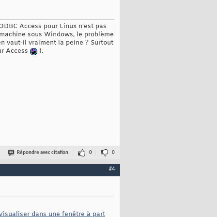
r ODBC Access pour Linux n'est pas
ne machine sous Windows, le problème
en vaut-il vraiment la peine ? Surtout
sur Access
).
Répondre avec citation
0
0
#4
Visualiser dans une fenêtre à part