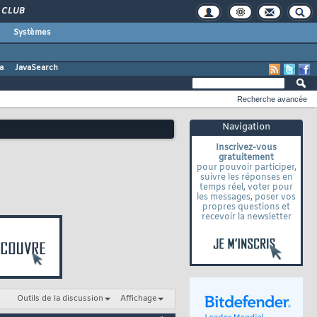
CLUB
Systèmes
a
JavaSearch
Recherche avancée
Navigation
Inscrivez-vous
gratuitement
pour pouvoir participer,
suivre les réponses en
temps réel, voter pour
les messages, poser vos
propres questions et
recevoir la newsletter
Outils de la discussion
Affichage