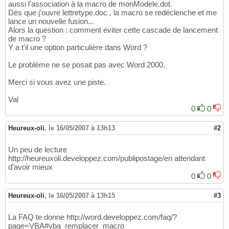
aussi l'association à la macro de monModele.dot.
Dès que j'ouvre lettretype.doc , la macro se redéclenche et me
lance un nouvelle fusion...
Alors la question : comment éviter cette cascade de lancement
de macro ?
Y a t'il une option particulière dans Word ?
Le problème ne se posait pas avec Word 2000.
Merci si vous avez une piste.
Val
0
0
Heureux-oli
,
le 16/05/2007 à 13h13
#2
Un peu de lecture
http://heureuxoli.developpez.com/publipostage/en attendant
d'avoir mieux
0
0
Heureux-oli
,
le 16/05/2007 à 13h15
#3
La FAQ te donne http://word.developpez.com/faq/?
page=VBA#vba_remplacer_macro