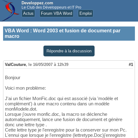
Developpez.com
Le Club des Développeurs et IT Pro
Actus
Forum VBA Word
Emploi
VBA Word
:
Word 2003 et fusion de document par
macro
Répondre à la discussion
ValCouture
,
le 16/05/2007 à 12h39
#1
Bonjour
Voici mon problème:
J'ai un fichier MonFic.doc qui est associé (via 'modèle et
complément') à une macro contenu dans un modèle
monModele.dot.
Lorsque j'ouvre monfic.doc, la macro se déclenche
automatiquement, lance une fusion de document et génère
donc une lettre type .
Cette lettre type je l'enregistre pour la conserver sur mon Pc.
L'ennui que lorsque je l'enregistre (lettretype.Doc)j'enregistre