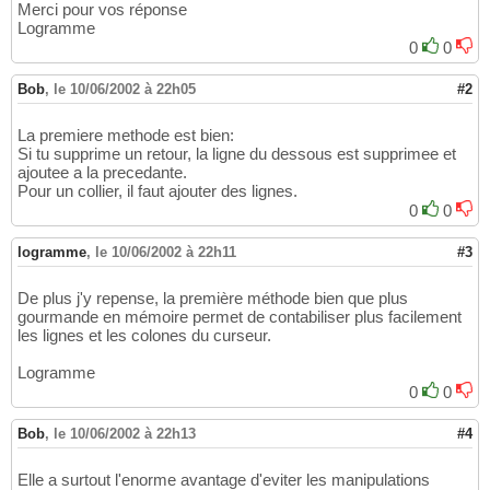
Merci pour vos réponse
Logramme
0
0
Bob
,
le 10/06/2002 à 22h05
#2
La premiere methode est bien:
Si tu supprime un retour, la ligne du dessous est supprimee et
ajoutee a la precedante.
Pour un collier, il faut ajouter des lignes.
0
0
logramme
,
le 10/06/2002 à 22h11
#3
De plus j'y repense, la première méthode bien que plus
gourmande en mémoire permet de contabiliser plus facilement
les lignes et les colones du curseur.
Logramme
0
0
Bob
,
le 10/06/2002 à 22h13
#4
Elle a surtout l'enorme avantage d'eviter les manipulations