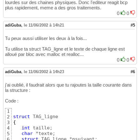
lourdes sur des chaines physiques. Donc l'editeur reagit bcp
plus rapidement, meme a des gros traitements.
0
0
adiGuba
,
le 11/06/2002 à 14h21
#5
Tu peux aussi utiliser les deux à la fois...
Tu utilise ta struct TAG_ligne et le texte de chaque ligne est
alloué par bloc avec malloc et realloc...
0
0
adiGuba
,
le 11/06/2002 à 14h23
#6
j'ai oublié, il faudrait alors que tu rajoutes la taille courante dans
la structure :
Code :
1
struct
2
{
3
int
 taille;

4
char
 *texte; 

5
struct
6