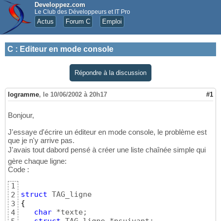
Developpez.com
Le Club des Développeurs et IT Pro
Actus
Forum C
Emploi
C
:
Editeur en mode console
Répondre à la discussion
logramme
,
le 10/06/2002 à 20h17
#1
Bonjour,
J'essaye d'écrire un éditeur en mode console, le problème est
que je n'y arrive pas.
J'avais tout dabord pensé à créer une liste chaînée simple qui
gère chaque ligne:
Code :
1
struct
2
{
3
char
 *texte;

4