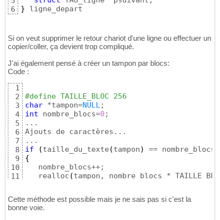
struct
5
}
 ligne_depart
6
Si on veut supprimer le retour chariot d'une ligne ou effectuer un
copier/coller, ça devient trop compliqué.
J'ai également pensé à créer un tampon par blocs:
Code :
1
#define TAILLE_BLOC 256
2
char
 *tampon=
NULL
3
int
 nombre_blocs=
0
;

4
...

5
Ajouts de caractères...

6
7
if
(
taille_du_texte
(
tampon
)
 == nombre_blocs 
8
{
9
   nombre_blocs++;

10
   realloc
(
tampon, nombre_blocs * TAILLE_BLO
11
}
12
Cette méthode est possible mais je ne sais pas si c'est la
bonne voie.