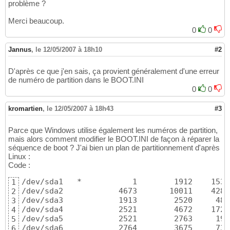
problème ?
Merci beaucoup.
0
0
Jannus
,
le 12/05/2007 à 18h10
#2
D'après ce que j'en sais, ça provient généralement d'une erreur
de numéro de partition dans le BOOT.INI
0
0
kromartien
,
le 12/05/2007 à 18h43
#3
Parce que Windows utilise également les numéros de partition,
mais alors comment modifier le BOOT.INI de façon à réparer la
séquence de boot ? J'ai bien un plan de partitionnement d'après
Linux :
Code :
/dev/sda1   *           1        1912    1535
1
/dev/sda2            4673       10011    4288
2
/dev/sda3            1913        2520     488
3
/dev/sda4            2521        4672    1728
4
/dev/sda5            2521        2763     195
5
/dev/sda6            2764        3675     732
6