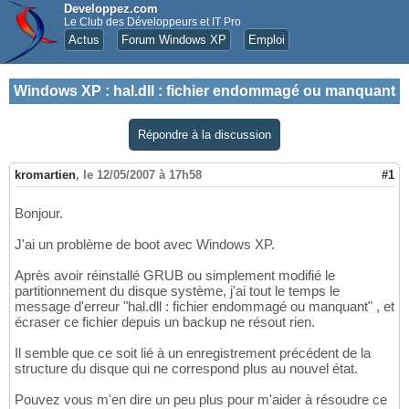
Developpez.com
Le Club des Développeurs et IT Pro
Actus
Forum Windows XP
Emploi
Windows XP
:
hal.dll : fichier endommagé ou manquant
Répondre à la discussion
kromartien
,
le 12/05/2007 à 17h58
#1
Bonjour.
J'ai un problème de boot avec Windows XP.
Après avoir réinstallé GRUB ou simplement modifié le
partitionnement du disque système, j'ai tout le temps le
message d'erreur "hal.dll : fichier endommagé ou manquant" , et
écraser ce fichier depuis un backup ne résout rien.
Il semble que ce soit lié à un enregistrement précédent de la
structure du disque qui ne correspond plus au nouvel état.
Pouvez vous m'en dire un peu plus pour m'aider à résoudre ce