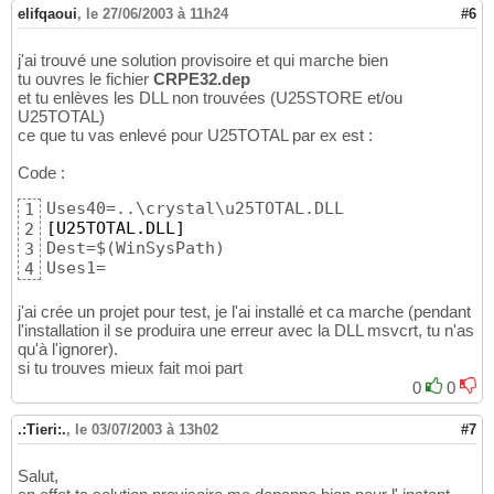
elifqaoui
,
le 27/06/2003 à 11h24
#6
j'ai trouvé une solution provisoire et qui marche bien
tu ouvres le fichier
CRPE32.dep
et tu enlèves les DLL non trouvées (U25STORE et/ou
U25TOTAL)
ce que tu vas enlevé pour U25TOTAL par ex est :
Code :
1
[U25TOTAL.DLL]
2
Dest=$
(
WinSysPath
)
3
Uses1=
4
j'ai crée un projet pour test, je l'ai installé et ca marche (pendant
l'installation il se produira une erreur avec la DLL msvcrt, tu n'as
qu'à l'ignorer).
si tu trouves mieux fait moi part
0
0
.:Tieri:.
,
le 03/07/2003 à 13h02
#7
Salut,