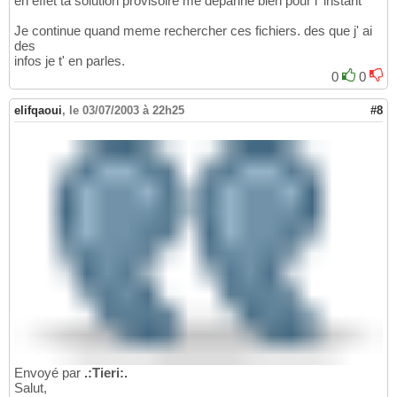
en effet ta solution provisoire me depanne bien pour l' instant
Je continue quand meme rechercher ces fichiers. des que j' ai
des
infos je t' en parles.
0
0
elifqaoui
,
le 03/07/2003 à 22h25
#8
Envoyé par
.:Tieri:.
Salut,