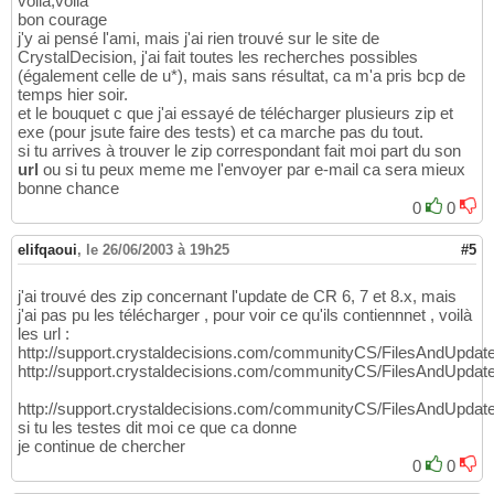
voila,voila
bon courage
j'y ai pensé l'ami, mais j'ai rien trouvé sur le site de
CrystalDecision, j'ai fait toutes les recherches possibles
(également celle de u*), mais sans résultat, ca m'a pris bcp de
temps hier soir.
et le bouquet c que j'ai essayé de télécharger plusieurs zip et
exe (pour jsute faire des tests) et ca marche pas du tout.
si tu arrives à trouver le zip correspondant fait moi part du son
url
ou si tu peux meme me l'envoyer par e-mail ca sera mieux
bonne chance
0
0
elifqaoui
,
le 26/06/2003 à 19h25
#5
j'ai trouvé des zip concernant l'update de CR 6, 7 et 8.x, mais
j'ai pas pu les télécharger , pour voir ce qu'ils contiennnet , voilà
les url :
http://support.crystaldecisions.com/communityCS/FilesAndUpdate
http://support.crystaldecisions.com/communityCS/FilesAndUpdat
http://support.crystaldecisions.com/communityCS/FilesAndUpdat
si tu les testes dit moi ce que ca donne
je continue de chercher
0
0