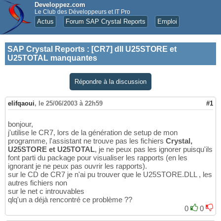
Developpez.com
Le Club des Développeurs et IT Pro
Actus
Forum SAP Crystal Reports
Emploi
SAP Crystal Reports
:
[CR7] dll U25STORE et
U25TOTAL manquantes
Répondre à la discussion
elifqaoui
,
le 25/06/2003 à 22h59
#1
bonjour,
j'utilise le CR7, lors de la génération de setup de mon
programme, l'assistant ne trouve pas les fichiers
Crystal,
U25STORE et U25TOTAL
, je ne peux pas les ignorer puisqu'ils
font parti du package pour visualiser les rapports (en les
ignorant je ne peux pas ouvrir les rapports).
sur le CD de CR7 je n'ai pu trouver que le U25STORE.DLL , les
autres fichiers non
sur le net c introuvables
qlq'un a déjà rencontré ce problème ??
0
0