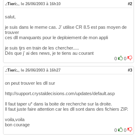
.:Tieri:.
,
le 26/06/2003 à 16h10
#2
salut,
je suis dans le meme cas. J' utilise CR 8.5 est pas moyen de
trouver
ces dll manquants pour le deploiement de mon appli
je suis tjrs en train de les chercher.....
Dés que j' ai des news, je te tiens au courant
0
0
.:Tieri:.
,
le 26/06/2003 à 16h27
#3
on peut trouver les dll sur
http://support.crystaldecisions.com/updates/default.asp
Il faut taper u* dans la boite de recherche sur la droite.
Il faut juste faire attention car les dll sont dans des fichiers ZIP.
voila,voila
bon courage
0
0