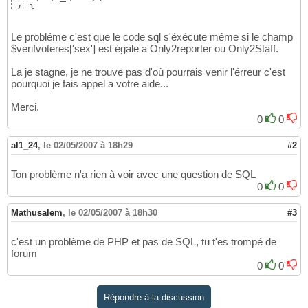
}
7
Le probléme c'est que le code sql s'éxécute même si le champ
$verifvoteres['sex'] est égale a Only2reporter ou Only2Staff.
La je stagne, je ne trouve pas d'où pourrais venir l'érreur c'est
pourquoi je fais appel a votre aide...
Merci.
0
0
al1_24
,
le 02/05/2007 à 18h29
#2
Ton problème n'a rien à voir avec une question de SQL
0
0
Mathusalem
,
le 02/05/2007 à 18h30
#3
c'est un problème de PHP et pas de SQL, tu t'es trompé de
forum
0
0
Répondre à la discussion