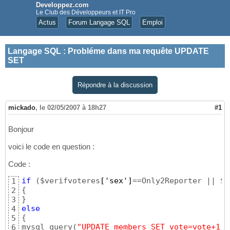
Developpez.com
Le Club des Développeurs et IT Pro
Actus
Forum Langage SQL
Emploi
Langage SQL
:
Probléme dans ma requête UPDATE
SET
Répondre à la discussion
mickado
,
le 02/05/2007 à 18h27
#1
Bonjour
voici le code en question :
Code :
if
(
$verifvoteres
['sex']
==Only2Reporter || $v
1
{
2
}
3
else
4
{
5
mysql_query
(
"UPDATE members SET vote=vote+1 w
6