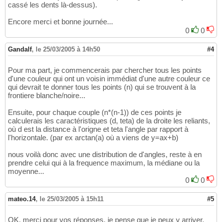
cassé les dents là-dessus).
Encore merci et bonne journée...
0
0
Gandalf
,
le 25/03/2005 à 14h50
#4
Pour ma part, je commencerais par chercher tous les points
d'une couleur qui ont un voisin immédiat d'une autre couleur ce
qui devrait te donner tous les points (n) qui se trouvent à la
frontiere blanche/noire...
Ensuite, pour chaque couple (n*(n-1)) de ces points je
calculerais les caractéristiques (d, teta) de la droite les reliants,
où d est la distance à l'origne et teta l'angle par rapport à
l'horizontale. (par ex arctan(a) où a viens de y=ax+b)
nous voilà donc avec une distribution de d'angles, reste à en
prendre celui qui à la frequence maximum, la médiane ou la
moyenne...
0
0
mateo.14
,
le 25/03/2005 à 15h11
#5
OK, merci pour vos réponses, je pense que je peux y arriver,