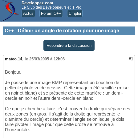
Developpez.com
Le Club des Développeurs et IT Pro
Actus
Forum C++
Emploi
C++
:
Définir un angle de rotation pour une image
Répondre à la discussion
mateo.14
,
le 25/03/2005 à 12h03
#1
Bonjour,
Je possède une image BMP représentant un bouchon de
pellicule photo vu de dessus. Cette image a été seuillée (mise
en noir et blanc) et se présente de cette manière : un demi-
cercle en noir et l'autre demi-cercle en blanc.
Ce que je cherche à faire, c'est trouver la droite qui sépare ces
deux zones (en gros, il s'agit de la droite qui représente le
diamètre du cercle) et déterminer l'angle selon lequel je dois
faire pivoter l'image pour que cette droite se retrouve à
l'horizontale.