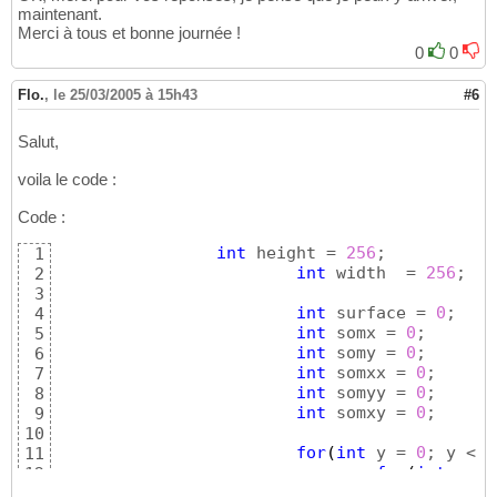
maintenant.
Merci à tous et bonne journée !
0
0
Flo.
,
le 25/03/2005 à 15h43
#6
Salut,
voila le code :
Code :
int
 height = 
256
;

1
int
 width  = 
256
;

2
3
int
 surface = 
0
;

4
int
 somx = 
0
;

5
int
 somy = 
0
;

6
int
 somxx = 
0
;

7
int
 somyy = 
0
;

8
int
 somxy = 
0
;

9
10
for
(
int
 y = 
0
; y < h
11
for
(
int
 x = 
12
if
(
s
13