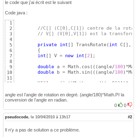
le code que j'ai écrit est le suivant
Code java :
1
//C[] (C[0],C[1]) centre de la rotat
2
// V[] (V[0],V[1]) est la transformé
3
4
private
int
[
]
 TransRotate
(
int
 C
[
]
, 
i
5
{
6
int
[
]
 V = 
new
int
[
2
]
;

7
8
double
 a = Math.cos
(
(
(
angle/
180
)
*Mat
9
double
 b = Math.sin
(
(
(
angle/
180
)
*Mat
10
11
	V
[
0
]
 =  
(
int
)
Math.round
(
(
x-C
[
0
]
)
*a -
12
	V
[
1
]
 =  
(
int
)
Math.round
(
(
x-C
[
0
]
)
*b +
13
14
angle est l'angle de rotation en degré. (angle/180)*Math.PI la
// Résultat de la transformation
conversion de l'angle en radian.
15
return
 V;
16
0
0
pseudocode
,
le 10/04/2010 à 13h17
#2
Il n'y a pas de solution a ce problème.