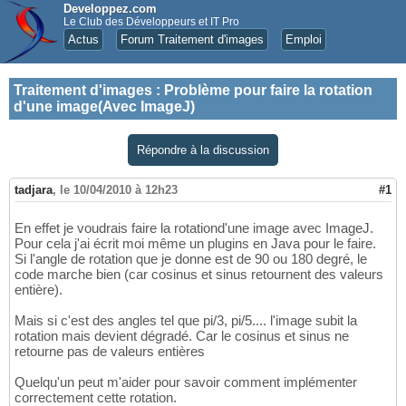
Developpez.com
Le Club des Développeurs et IT Pro
Actus
Forum Traitement d'images
Emploi
Traitement d'images
:
Problème pour faire la rotation
d'une image(Avec ImageJ)
Répondre à la discussion
tadjara
,
le 10/04/2010 à 12h23
#1
En effet je voudrais faire la rotationd'une image avec ImageJ.
Pour cela j'ai écrit moi même un plugins en Java pour le faire.
Si l'angle de rotation que je donne est de 90 ou 180 degré, le
code marche bien (car cosinus et sinus retournent des valeurs
entière).
Mais si c'est des angles tel que pi/3, pi/5.... l'image subit la
rotation mais devient dégradé. Car le cosinus et sinus ne
retourne pas de valeurs entières
Quelqu'un peut m'aider pour savoir comment implémenter
correctement cette rotation.