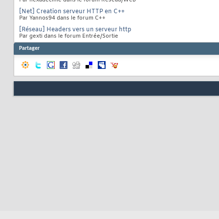
Par hexadecime dans le forum Réseau/Web
[Net] Creation serveur HTTP en C++
Par Yannos94 dans le forum C++
[Réseau] Headers vers un serveur http
Par gexti dans le forum Entrée/Sortie
Partager