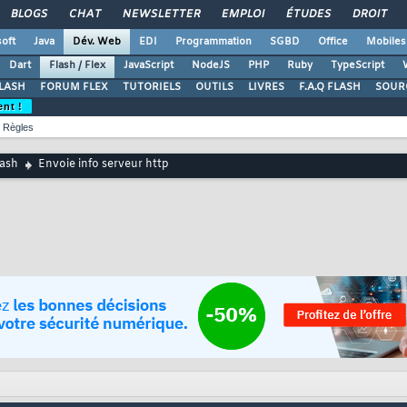
BLOGS
CHAT
NEWSLETTER
EMPLOI
ÉTUDES
DROIT
oft
Java
Dév. Web
EDI
Programmation
SGBD
Office
Mobiles
Dart
Flash / Flex
JavaScript
NodeJS
PHP
Ruby
TypeScript
LASH
FORUM FLEX
TUTORIELS
OUTILS
LIVRES
F.A.Q FLASH
SOUR
ent !
Règles
lash
Envoie info serveur http