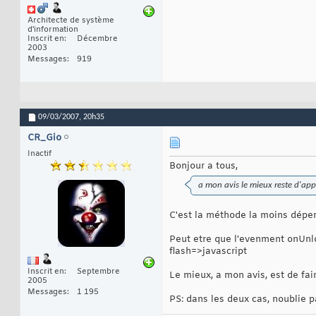
Architecte de système
d'information
Inscrit en
Décembre
2003
Messages
919
09/03/2007,
20h35
CR_Gio
Inactif
Bonjour a tous,
a mon avis le mieux reste d'app
C'est la méthode la moins dépen
Peut etre que l'evenment onUnlo
flash=>javascript
Inscrit en
Septembre
Le mieux, a mon avis, est de fa
2005
Messages
1 195
PS: dans les deux cas, noublie pa