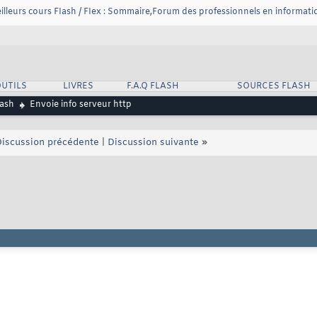
eilleurs cours FIash / FIex : Sommaire
,
Forum des professionnels en informati
UTILS
LIVRES
F.A.Q FLASH
SOURCES FLASH
lash
Envoie info serveur http
iscussion précédente
|
Discussion suivante
»