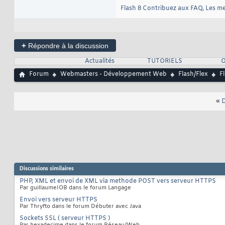
Flash 8 Contribuez aux FAQ
, Les m
+
Répondre à la discussion
Actualités
TUTORIELS
O
Forum
Webmasters - Développement Web
Flash/Flex
F
«
D
Discussions similaires
PHP, XML et envoi de XML via methode POST vers serveur HTTPS
Par guillaumeIOB dans le forum Langage
Envoi vers serveur HTTPS
Par Thryfto dans le forum Débuter avec Java
Sockets SSL ( serveur HTTPS )