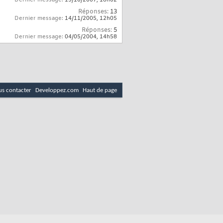
Dernier message:
19/10/2007,
18h02
Réponses:
13
Dernier message:
14/11/2005,
12h05
Réponses:
5
Dernier message:
04/05/2004,
14h58
s contacter
Developpez.com
Haut de page