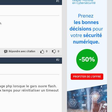
#1
p.
Répondre avec citation
0
0
#2
age php lorsque le gars ouvre flash.
x temps pour réinitialiser un timeout