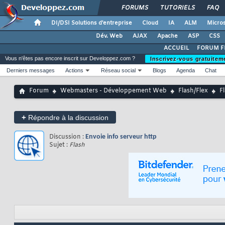
FORUMS
TUTORIELS
FAQ
DI/DSI Solutions d'entreprise
Cloud
IA
ALM
Micros
Dév. Web
AJAX
Apache
ASP
CSS
ACCUEIL
FORUM F
Vous n'êtes pas encore inscrit sur Developpez.com ?
Inscrivez-vous gratuitem
Derniers messages
Actions
Réseau social
Blogs
Agenda
Chat
Forum
Webmasters - Développement Web
Flash/Flex
F
+
Répondre à la discussion
Discussion :
Envoie info serveur http
Sujet :
Flash