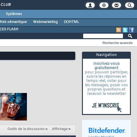
CLUB
Systèmes
Web sémantique
Webmarketing
(X)HTML
CES FLASH
Recherche avancée
Navigation
Inscrivez-vous
gratuitement
pour pouvoir participer,
suivre les réponses en
temps réel, voter pour
les messages, poser vos
propres questions et
recevoir la newsletter
Outils de la discussion
Affichage