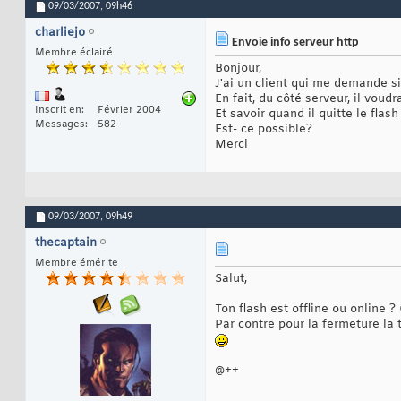
09/03/2007,
09h46
charliejo
Envoie info serveur http
Membre éclairé
Bonjour,
J'ai un client qui me demande si 
En fait, du côté serveur, il voud
Inscrit en
Février 2004
Et savoir quand il quitte le flas
Messages
582
Est- ce possible?
Merci
09/03/2007,
09h49
thecaptain
Membre émérite
Salut,
Ton flash est offline ou online 
Par contre pour la fermeture la 
@++