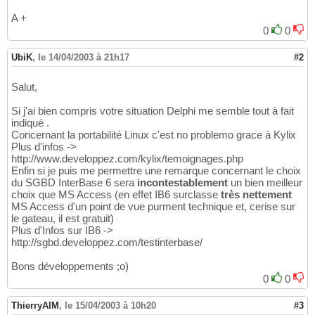
A +
0
0
UbiK
,
le 14/04/2003 à 21h17
#2
Salut,
Si j'ai bien compris votre situation Delphi me semble tout à fait
indiqué .
Concernant la portabilité Linux c'est no problemo grace à Kylix
Plus d'infos ->
http://www.developpez.com/kylix/temoignages.php
Enfin si je puis me permettre une remarque concernant le choix
du SGBD InterBase 6 sera
incontestablement
un bien meilleur
choix que MS Access (en effet IB6 surclasse
très nettement
MS Access d'un point de vue purment technique et, cerise sur
le gateau, il est gratuit)
Plus d'Infos sur IB6 ->
http://sgbd.developpez.com/testinterbase/
Bons développements ;o)
0
0
ThierryAIM
,
le 15/04/2003 à 10h20
#3