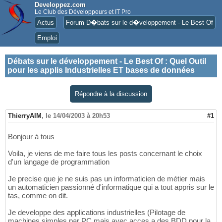
Developpez.com
Le Club des Développeurs et IT Pro
Actus
Forum D�bats sur le d�veloppement - Le Best Of
Emploi
Débats sur le développement - Le Best Of
:
Quel Outil
pour les applis Industrielles ET bases de données
Répondre à la discussion
ThierryAIM
,
le 14/04/2003 à 20h53
#1
Bonjour à tous
Voila, je viens de me faire tous les posts concernant le choix
d'un langage de programmation
Je precise que je ne suis pas un informaticien de métier mais
un automaticien passionné d'informatique qui a tout appris sur le
tas, comme on dit.
Je developpe des applications industrielles (Pilotage de
machines simples par PC mais avec acces a des BDD pour la