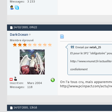
Messages
3 233
24/02/2005,
09h22
DarkOcean
Membre éprouvé
Envoyé par
netah_25
Et pour le SP2 "obligatoire" pou
http://www.vnunet.fr/actualit
cordialement
On l'a tous cru, mais apparemm
Inscrit en
Mars 2004
http://www.pcinpact.com/actu/
Messages
118
14/07/2005,
13h16