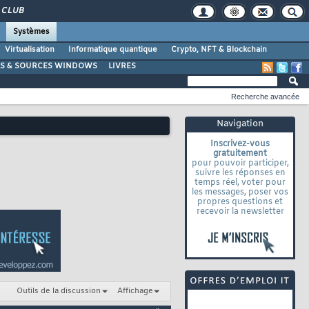
CLUB
Systèmes
Virtualisation
Informatique quantique
Crypto, NFT & Blockchain
LS & SOURCES WINDOWS
LIVRES
Recherche avancée
Navigation
Inscrivez-vous
gratuitement
pour pouvoir participer,
suivre les réponses en
temps réel, voter pour
les messages, poser vos
propres questions et
recevoir la newsletter
Outils de la discussion
Affichage