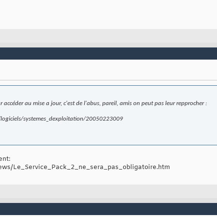
r accéder au mise a jour, c'est de l'abus, pareil, amis on peut pas leur repprocher :
e/logiciels/systemes_dexploitation/20050223009
ent:
news/Le_Service_Pack_2_ne_sera_pas_obligatoire.htm