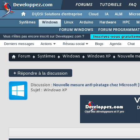
FORUMS
TUTORIELS
FAQ
DI/DSI Solutions d'entreprise
Cloud
IA
ALM
Micros
Systèmes
Windows
Linux
Arduino
Hardware
HPC
M
FORUM WINDOWS
FORUM PROGRAMMAT
Vous n'êtes pas encore inscrit sur Developpez.com ?
Inscrivez-vous gratuitem
Derniers messages
Actions
Réseau social
Blogs
Agenda
Chat
Forum
Systèmes
Windows
Windows XP
Nouvelle me
+
Répondre à la discussion
Discussion :
Nouvelle mesure anti-piratage chez Microsoft [
Sujet :
Windows XP