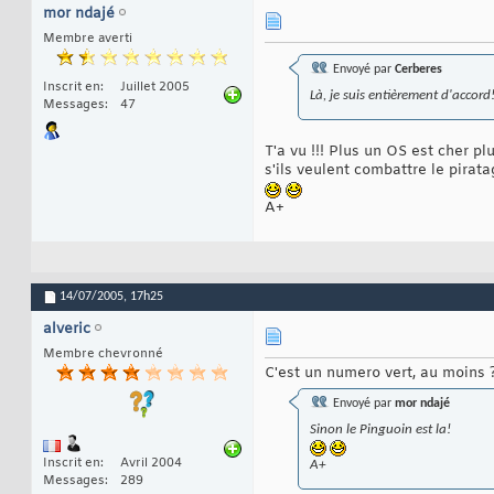
mor ndajé
Membre averti
Envoyé par
Cerberes
Inscrit en
Juillet 2005
Là, je suis entièrement d'accord
Messages
47
T'a vu !!! Plus un OS est cher pl
s'ils veulent combattre le pirata
A+
14/07/2005,
17h25
alveric
Membre chevronné
C'est un numero vert, au moins ? 
Envoyé par
mor ndajé
Sinon le Pinguoin est la!
Inscrit en
Avril 2004
A+
Messages
289