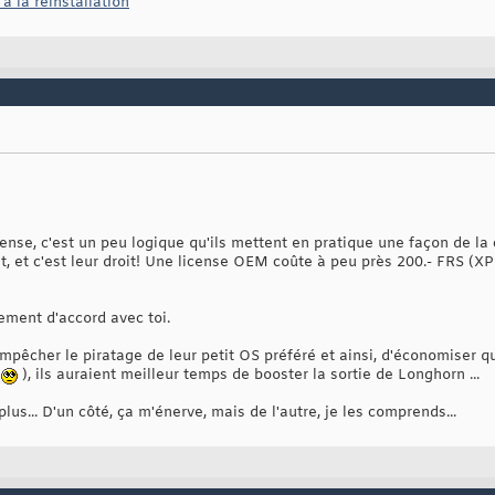
à la réinstallation
ense, c'est un peu logique qu'ils mettent en pratique une façon de la c
, et c'est leur droit! Une license OEM coûte à peu près 200.- FRS (XP P
rement d'accord avec toi.
empêcher le piratage de leur petit OS préféré et ainsi, d'économiser q
é
), ils auraient meilleur temps de booster la sortie de Longhorn ...
plus... D'un côté, ça m'énerve, mais de l'autre, je les comprends...