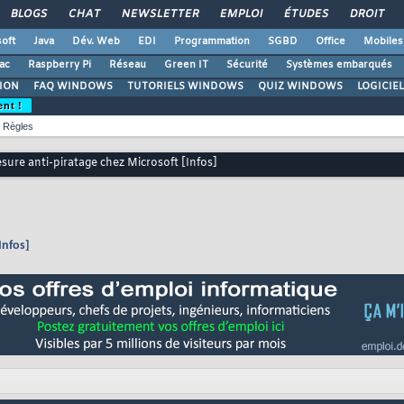
BLOGS
CHAT
NEWSLETTER
EMPLOI
ÉTUDES
DROIT
oft
Java
Dév. Web
EDI
Programmation
SGBD
Office
Mobiles
ac
Raspberry Pi
Réseau
Green IT
Sécurité
Systèmes embarqués
ION
FAQ WINDOWS
TUTORIELS WINDOWS
QUIZ WINDOWS
LOGICIE
ent !
Règles
sure anti-piratage chez Microsoft [Infos]
Infos]