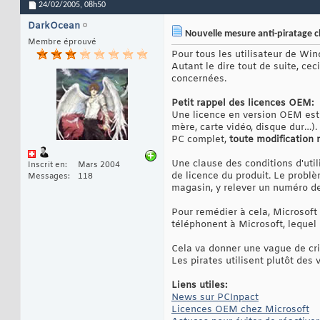
24/02/2005,
08h50
DarkOcean
Nouvelle mesure anti-piratage c
Membre éprouvé
Pour tous les utilisateur de Wi
Autant le dire tout de suite, c
concernées.
Petit rappel des licences OEM:
Une licence en version OEM est
mère, carte vidéo, disque dur…). 
PC complet,
toute modification m
Une clause des conditions d'uti
Inscrit en
Mars 2004
de licence du produit. Le problè
Messages
118
magasin, y relever un numéro de 
Pour remédier à cela, Microsoft 
téléphonent à Microsoft, lequel 
Cela va donner une vague de cri
Les pirates utilisent plutôt des
Liens utiles:
News sur PCInpact
Licences OEM chez Microsoft