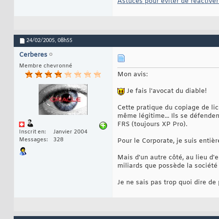
Astuces pour éviter de réactiver 
24/02/2005,
08h55
Cerberes
Membre chevronné
Mon avis:
Je fais l'avocat du diable!
Cette pratique du copiage de lic
même légitime... Ils se défendent
FRS (toujours XP Pro).
Inscrit en
Janvier 2004
Messages
328
Pour le Corporate, je suis entiè
Mais d'un autre côté, au lieu d'
miliards que possède la sociét
Je ne sais pas trop quoi dire de 