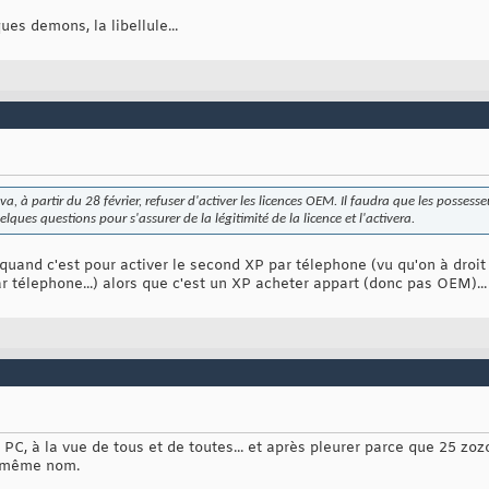
ues demons, la libellule...
a, à partir du 28 février, refuser d'activer les licences OEM. Il faudra que les possess
lques questions pour s'assurer de la légitimité de la licence et l'activera.
 quand c'est pour activer le second XP par télephone (vu qu'on à droi
par télephone...) alors que c'est un XP acheter appart (donc pas OEM)...
 PC, à la vue de tous et de toutes... et après pleurer parce que 25 zoz
 même nom.