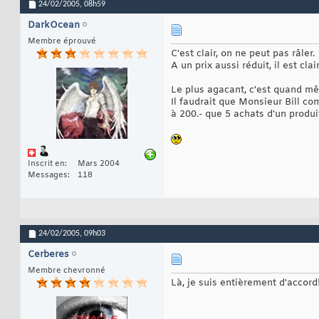
24/02/2005,
08h59
DarkOcean
Membre éprouvé
C'est clair, on ne peut pas râler.
A un prix aussi réduit, il est cl
Le plus agacant, c'est quand mê
Il faudrait que Monsieur Bill com
à 200.- que 5 achats d'un produi
Inscrit en
Mars 2004
Messages
118
24/02/2005,
09h03
Cerberes
Membre chevronné
Là, je suis entièrement d'accord!