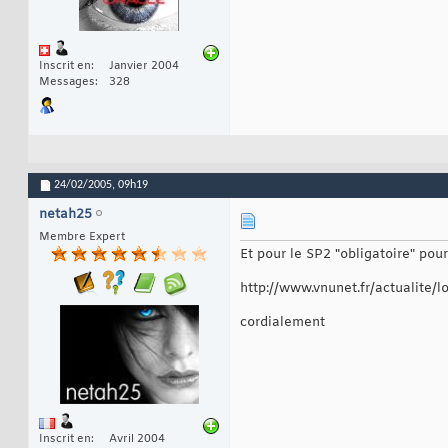
Inscrit en
Janvier 2004
Messages
328
24/02/2005,
09h19
netah25
Membre Expert
Et pour le SP2 "obligatoire" pour
http://www.vnunet.fr/actualite/
cordialement
Inscrit en
Avril 2004