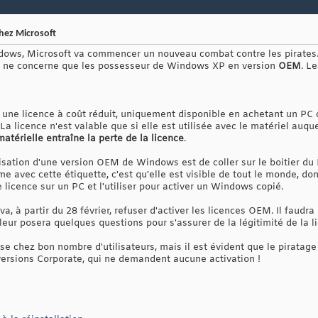
hez Microsoft
ndows, Microsoft va commencer un nouveau combat contre les pirates
eci ne concerne que les possesseur de Windows XP en version
OEM
. L
 une licence à coût réduit, uniquement disponible en achetant un PC
La licence n'est valable que si elle est utilisée avec le matériel auqu
atérielle entraîne la perte de la licence
.
lisation d'une version OEM de Windows est de coller sur le boitier du
me avec cette étiquette, c'est qu'elle est visible de tout le monde, do
licence sur un PC et l'utiliser pour activer un Windows copié.
va, à partir du 28 février, refuser d'activer les licences OEM. Il faudr
leur posera quelques questions pour s'assurer de la légitimité de la li
se chez bon nombre d'utilisateurs, mais il est évident que le piratag
 versions Corporate, qui ne demandent aucune activation !