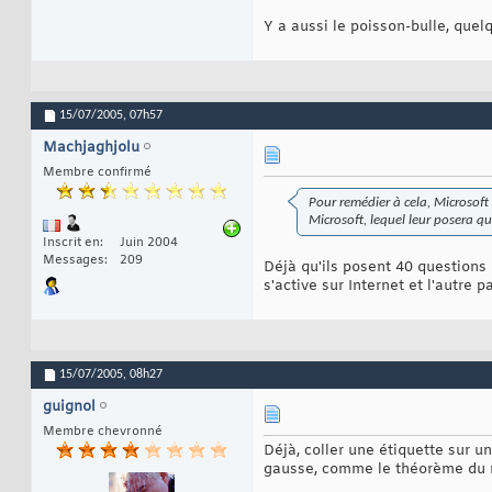
Y a aussi le poisson-bulle, quelq
15/07/2005,
07h57
Machjaghjolu
Membre confirmé
Pour remédier à cela, Microsoft v
Microsoft, lequel leur posera que
Inscrit en
Juin 2004
Messages
209
Déjà qu'ils posent 40 questions
s'active sur Internet et l'autre 
15/07/2005,
08h27
guignol
Membre chevronné
Déjà, coller une étiquette sur un
gausse, comme le théorème du