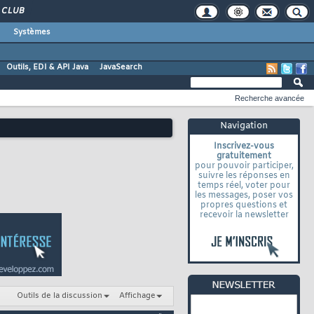
CLUB
Systèmes
Outils, EDI & API Java
JavaSearch
Recherche avancée
Navigation
Inscrivez-vous
gratuitement
pour pouvoir participer,
suivre les réponses en
temps réel, voter pour
les messages, poser vos
propres questions et
recevoir la newsletter
Outils de la discussion
Affichage