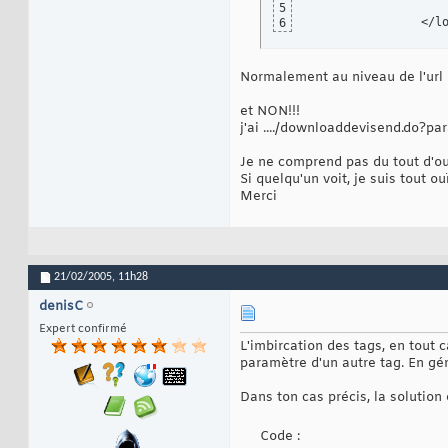
			       </logic:eq
5
		</
6
Normalement au niveau de l'url 
et NON!!!
j'ai ..../downloaddevisend.do?pa
Je ne comprend pas du tout d'ou 
Si quelqu'un voit, je suis tout ou
Merci
21/02/2005,
11h28
denisC
Expert confirmé
L'imbircation des tags, en tout
paramètre d'un autre tag. En gé
Dans ton cas précis, la solution 
Code :