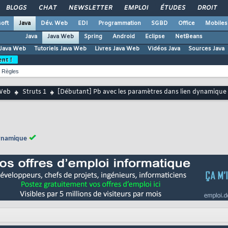
BLOGS
CHAT
NEWSLETTER
EMPLOI
ÉTUDES
DROIT
oft
Java
Dév. Web
EDI
Programmation
SGBD
Office
Mobiles
Java
Java Web
Spring
Android
Eclipse
NetBeans
Java Web
Tutoriels Java Web
Livres Java Web
Vidéos Java
Sources Java
ent !
Règles
Web
Struts 1
[Débutant] Pb avec les paramètres dans lien dynamique
dynamique