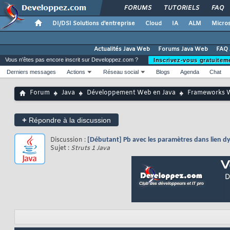
FORUMS
TUTORIELS
FAQ
DI/DSI Solutions d'entreprise
Cloud
IA
ALM
Micros
Actualités Java Web
Forums Java Web
FAQ 
Vous n'êtes pas encore inscrit sur Developpez.com ?
Inscrivez-vous gratuitem
Derniers messages
Actions
Réseau social
Blogs
Agenda
Chat
Forum
Java
Développement Web en Java
Frameworks 
+
Répondre à la discussion
Discussion :
[Débutant] Pb avec les paramètres dans lien 
Sujet :
Struts 1 Java