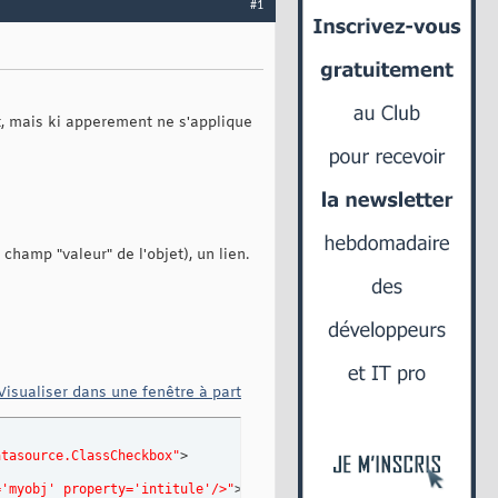
#1
et, mais ki apperement ne s'applique
champ "valeur" de l'objet), un lien.
Visualiser dans une fenêtre à part
atasource.ClassCheckbox"
>

='myobj' property='intitule'/>"
><bean:write name=
"myobj"
 propert