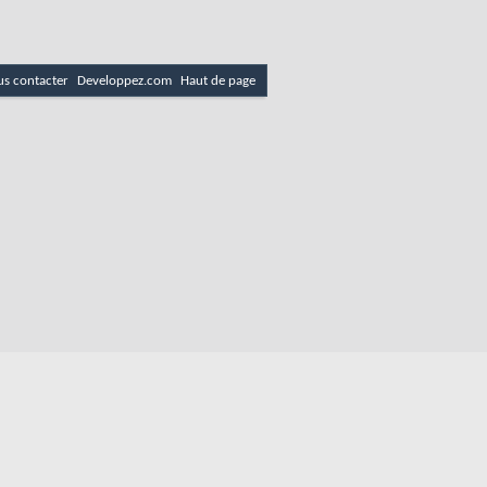
s contacter
Developpez.com
Haut de page
 email
es
Politique de cookies