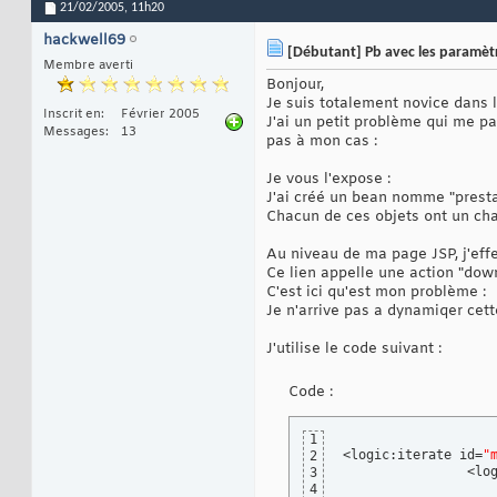
21/02/2005,
11h20
hackwell69
[Débutant] Pb avec les paramèt
Membre averti
Bonjour,
Je suis totalement novice dans l'
Inscrit en
Février 2005
J'ai un petit problème qui me pa
Messages
13
pas à mon cas :
Je vous l'expose :
J'ai créé un bean nomme "prestat
Chacun de ces objets ont un ch
Au niveau de ma page JSP, j'effec
Ce lien appelle une action "dow
C'est ici qu'est mon problème :
Je n'arrive pas a dynamiqer cett
J'utilise le code suivant :
Code :
1
<logic:iterate id=
"
2
		<l
3
4