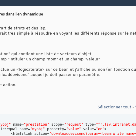
res dans lien dynamique
art de struts et des jsp.
rait tres simple à résoudre en voyant les différents réponse sur le n
ion" qui contient une liste de vecteurs d'objet.
amp "intitule" un champ "nom" et un champ "valeur"
tue un <logic:iterate> sur ce bean et j'affiche ou non (en fonction du 
nloaddevisend" auquel je doit passer un paramètre.
e action.
Sélectionner tout
-
myobj"
 name=
"prestation"
 scope=
"request"
 type=
"fr.lsv.intranet.d
ogic:equal name=
"myobj"
 property=
"value"
 value=
"on"
>

			 <html:link action=
"downloaddevisend?param=<bean:write name