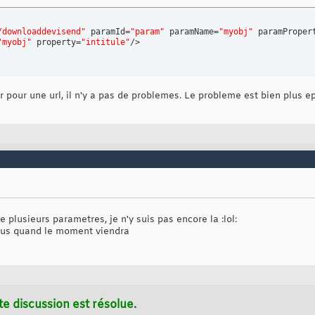
/downloaddevisend"
 paramId=
"param"
 paramName=
"myobj"
 paramProper
"myobj"
 property=
"intitule"
/>

 pour une url, il n'y a pas de problemes. Le probleme est bien plus e
 plusieurs parametres, je n'y suis pas encore la :lol:
ssus quand le moment viendra
te discussion est résolue.