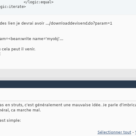
ual>

logic:iterate>
des lien je devrai avoir ..../downloaddevisend.do?param=1
ram=<bean:write name='myobj'....
cela peut il venir.
ï
 cas en struts, c'est généralement une mauvaise idée. Je parle d'imbr
néral, ca marche mal.
est simple:
Sélectionner tout
-