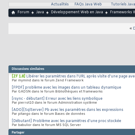
Actualités
FAQs Java Web
Tutoriels Ja
Forum
Java
Développement Web en Java
Frameworks 
«
D
Discussions similaires
[ZF 1.8]
Libérer les paramètres dans l'URL après visite d'une page av
Par mymind dans le forum Zend Framework
[FPDF] problème avec les images dans un tableau dynamique
Par GADSN dans le forum Bibliothèques et frameworks
[rsync - débutant] Erreur avec les liens symbolique
Par pierrot10 dans le forum Administration système
[ADO][SqlServer] Pb avec les paramètres dans les expressions
Par pitango dans le forum Bases de données
[Débutant] Problème avec les paramètres d'une proc stockée
Par babulior dans le forum MS SQL Server
Partager