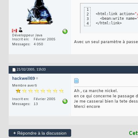
1
<html:link action=
"
2
  <bean:write name=
3
</html:link>
4
Développeur Java
Inscrit en
Février 2005
Avec un seul paramètre à passer
Messages
4 050
21/02/2005,
11h33
hackwell69
Membre averti
Ah , ca marche nickel.
en ce qui concerne le passage de
Inscrit en
Février 2005
Je me casserai bien la tete de
Messages
13
Merci encore
+
Cet
Répondre à la discussion