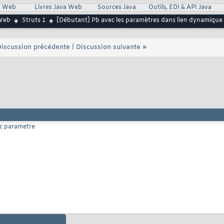
va Web
Livres Java Web
Sources Java
Outils, EDI & API Java
Web
Struts 1
[Débutant] Pb avec les paramètres dans lien dynamique
iscussion précédente
|
Discussion suivante
»
ec parametre