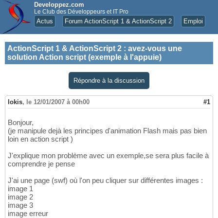
Developpez.com
Le Club des Développeurs et IT Pro
Actus
Forum ActionScript 1 & ActionScript 2
Emploi
ActionScript 1 & ActionScript 2
:
avez-vous une
solution Action script (exemple à l'appuie)
Répondre à la discussion
lokis
,
le 12/01/2007 à 00h00
#1
Bonjour,
(je manipule dejà les principes d'animation Flash mais pas bien
loin en action script )
J'explique mon problème avec un exemple,se sera plus facile à
comprendre je pense
J'ai une page (swf) où l'on peu cliquer sur différentes images :
image 1
image 2
image 3
image erreur