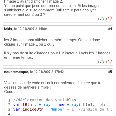
l'image 1 avant d'afficher l'image 2.
Y'a un point que je ne comprends pas bien. Si les images
s'affichent à la suite comment l'utilisateur peut appuyer
directement sur 2 ou 3 ?
0
0
lokis
,
le 12/01/2007 à 14h04
#4
les 3 images sont afficher en même temps. On peu donc
cliquer sur l'image 1 ou 2 ou 3.
il n'y pas de suite d'images pour l'utilisateur, il vois les 3 images
en même temps.
0
0
nounetmasque
,
le 12/01/2007 à 17h42
#5
Voici un bout de code qui doit normalement faire ce que tu
désires de manière simple :
Code :
//déclaration des variables
1
var
tBtn
 : 
Array
 = 
new
Array
(
_btn1, _btn2, _
2
var
indiceBtn
 : 
Number
 = 
1
; 
//indice de l'im
3
4