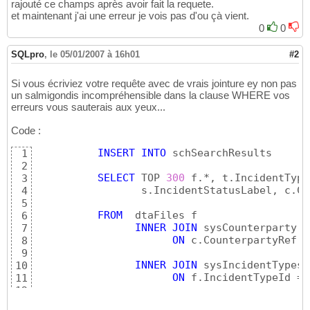
rajouté ce champs après avoir fait la requete.
et maintenant j'ai une erreur je vois pas d'ou çà vient.
0
0
SQLpro
,
le 05/01/2007 à 16h01
#2
Si vous écriviez votre requête avec de vrais jointure ey non pas
un salmigondis incompréhensible dans la clause WHERE vos
erreurs vous sauterais aux yeux...
Code :
INSERT
INTO
 schSearchResults 

1
2
SELECT
 TOP 
300
 f.*, t.IncidentType
3
                 s.IncidentStatusLabel, c.Co
4
5
FROM
  dtaFiles f 

6
INNER
JOIN
 sysCounterparty c 
7
ON
 c.CounterpartyRef =
8
9
INNER
JOIN
 sysIncidentTypes t
10
ON
 f.IncidentTypeId = 
11
12
INNER
JOIN
 sysIncidentStatus 
13