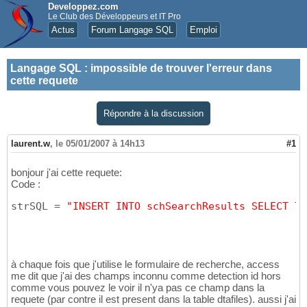
Developpez.com
Le Club des Développeurs et IT Pro
Actus
Forum Langage SQL
Emploi
Langage SQL
:
impossible de trouver l'erreur dans
cette requete
Répondre à la discussion
laurent.w
,
le 05/01/2007 à 14h13
#1
bonjour j'ai cette requete:
Code :
strSQL = 
"INSERT INTO schSearchResults SELECT TO
à chaque fois que j'utilise le formulaire de recherche, access
me dit que j'ai des champs inconnu comme detection id hors
comme vous pouvez le voir il n'ya pas ce champ dans la
requete (par contre il est present dans la table dtafiles). aussi j'ai