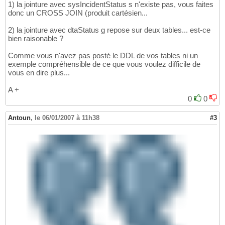
ON
 ???

14
1) la jointure avec sysIncidentStatus s n'existe pas, vous faites
donc un CROSS JOIN (produit cartésien...
15
INNER
JOIN
 dtaStatus g

16
2) la jointure avec dtaStatus g repose sur deux tables... est-ce
ON
 g.IncidentStatusId 
17
bien raisonable ?
AND
 g.FileId = f.FileId
18
19
Comme vous n'avez pas posté le DDL de vos tables ni un
WHERE
 g.StatusId = 
(
SELECT
 MAX
(
Sta
20
exemple compréhensible de ce que vous voulez difficile de
FROM
 dtaStatus 
21
vous en dire plus...
WHERE
 FileId =
22
A +
0
0
Antoun
,
le 06/01/2007 à 11h38
#3