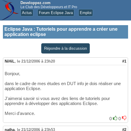
Developpez.com
Le Club des Développeurs et IT Pro
Actus
Forum Eclipse Java
Emploi
Eclipse Java
:
Tutoriels pour apprendre a créer une
application eclipse
Répondre à la discussion
NiHiL
,
le 21/12/2006 à 23h20
#1
Bonjour,
dans le cadre de mes études en DUT info je dois réaliser une
application Eclipse.
J'aimerai savoir si vous avez des liens de tutoriels pour
apprendre à développer des applications Eclipse.
Merci d'avance.
0
0
natha
,
le 21/12/2006 à 23h53
#2