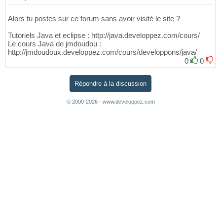
Alors tu postes sur ce forum sans avoir visité le site ?
Tutoriels Java et eclipse : http://java.developpez.com/cours/
Le cours Java de jmdoudou :
http://jmdoudoux.developpez.com/cours/developpons/java/
0
0
Répondre à la discussion
© 2000-2026 - www.developpez.com