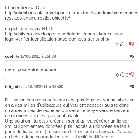
Et un autre sur REST
http://nbenbourahla.developpez.com/tutoriels/android/webservices
rest-app-engine-restlet-objectify/
un petit bonus via HTTP
http://dsilvera.developpez.com/tutoriels/android/creer-page-
login-verifier-identification-base-donnees-script-php/
2
0
cool
,
le 17/08/2011 à 16h38
#5
merci pour votre réponse
0
0
tlili_info
,
le 18/08/2011 à 13h30
#6
l'utilisation des webs services n'est pas toujours souhaitable car
on a des milles d'utilisateurs qui veullent accéder au site donc
on a des milles de requetes qui seront envoyé vers le serveur
de données qui n'est pas souhaitable.
Une solution : tu peux créer un script qui va générer un fichier
xml qui contient tes données puis l'accés au données se fait à
partir de fichier xml (tu parse ce fichier facile à faire...). L'accées
au fichier donc en mode lecture... et voilà la différence.