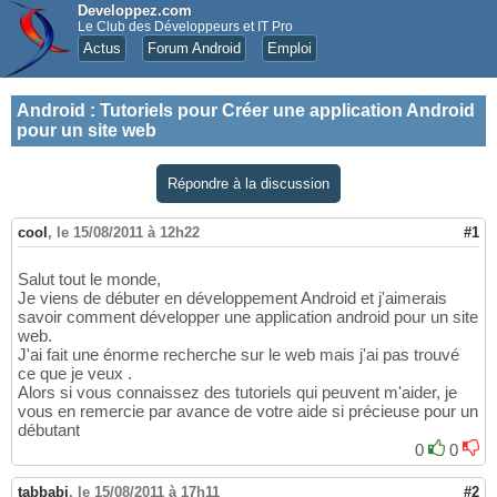
Developpez.com
Le Club des Développeurs et IT Pro
Actus
Forum Android
Emploi
Android
:
Tutoriels pour Créer une application Android
pour un site web
Répondre à la discussion
cool
,
le 15/08/2011 à 12h22
#1
Salut tout le monde,
Je viens de débuter en développement Android et j'aimerais
savoir comment développer une application android pour un site
web.
J'ai fait une énorme recherche sur le web mais j'ai pas trouvé
ce que je veux .
Alors si vous connaissez des tutoriels qui peuvent m'aider, je
vous en remercie par avance de votre aide si précieuse pour un
débutant
0
0
tabbabi
,
le 15/08/2011 à 17h11
#2