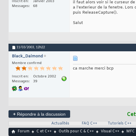
Inscrit en
Janvier 2003
il faut alors voir si le curseur de
Messages
68
a l'exterieur de la fenetre. Lors q
puis ReleaseCapture().
Salut
11/03/2003,
12h22
Black_Daimond
Membre confirmé
ca marche merci bcp
Inscrit en
Octobre 2002
Messages
39
+
Cet
Répondre à la discussion
Actualités
FAQ C++
Tutoriels C++
Forum
C et C++
Outils pour C & C++
Visual C++
MFC