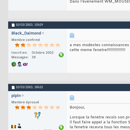
Dans l'événement WM_MOUSEMOVE 
10/03/2003,
15h29
Black_Daimond
Membre confirmé
a mes modestes connaissances 
cette meme fenetre!!!!!!!!!!!!!!!!
Inscrit en
Octobre 2002
Messages
39
10/03/2003,
16h32
pipin
Membre éprouvé
Bonjour,
Lorsque la fenetre recois so
il faut faire appel a la fonctio
la fenetre recevra tous les me