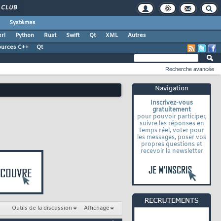
CLUB
Systèmes
rl
Python
Rust
Swift
Qt
XML
Autres
ources C++
Qt
Recherche avancée
Navigation
Inscrivez-vous
gratuitement
pour pouvoir participer,
suivre les réponses en
temps réel, voter pour
les messages, poser vos
propres questions et
recevoir la newsletter
Outils de la discussion
Affichage