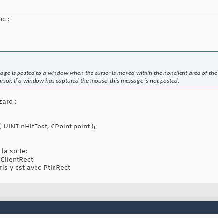
oc :
 posted to a window when the cursor is moved within the nonclient area of the w
rsor. If a window has captured the mouse, this message is not posted.
zard :
INT nHitTest, CPoint point );
la sorte:
tClientRect
ris y est avec PtInRect