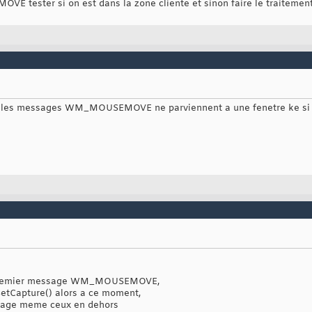
tester si on est dans la zone cliente et sinon faire le traitemen
les messages WM_MOUSEMOVE ne parviennent a une fenetre ke si le 
n premier message WM_MOUSEMOVE,
n SetCapture() alors a ce moment,
ssage meme ceux en dehors