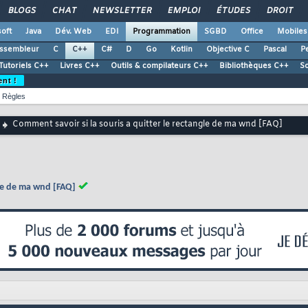
BLOGS
CHAT
NEWSLETTER
EMPLOI
ÉTUDES
DROIT
oft
Java
Dév. Web
EDI
Programmation
SGBD
Office
Mobiles
ssembleur
C
C++
C#
D
Go
Kotlin
Objective C
Pascal
Pe
Tutoriels C++
Livres C++
Outils & compilateurs C++
Bibliothèques C++
S
ent !
Règles
Comment savoir si la souris a quitter le rectangle de ma wnd [FAQ]
gle de ma wnd [FAQ]