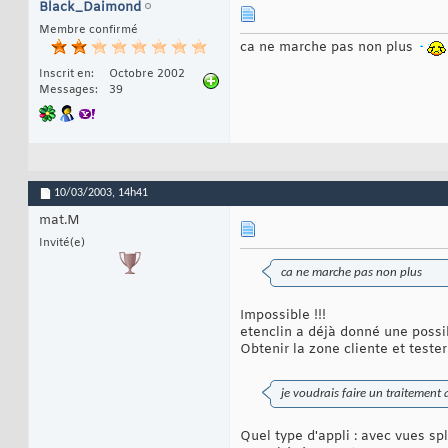
Black_Daimond
Membre confirmé
ca ne marche pas non plus
Inscrit en
Octobre 2002
Messages
39
10/03/2003,
14h41
mat.M
Invité(e)
ca ne marche pas non plus
Impossible !!!
etenclin a déjà donné une possib
Obtenir la zone cliente et teste
je voudrais faire un traitement
Quel type d'appli : avec vues spl