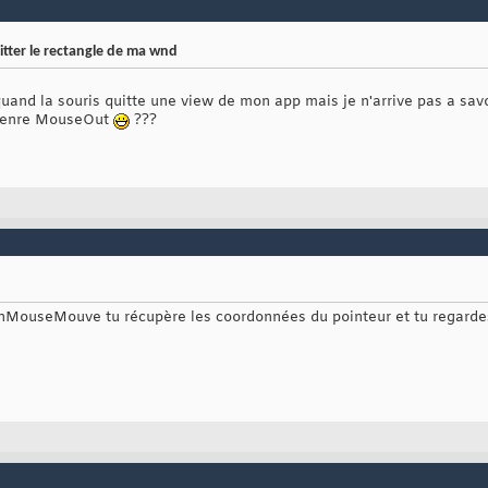
itter le rectangle de ma wnd
quand la souris quitte une view de mon app mais je n'arrive pas a sa
 genre MouseOut
???
nMouseMouve tu récupère les coordonnées du pointeur et tu regardes si