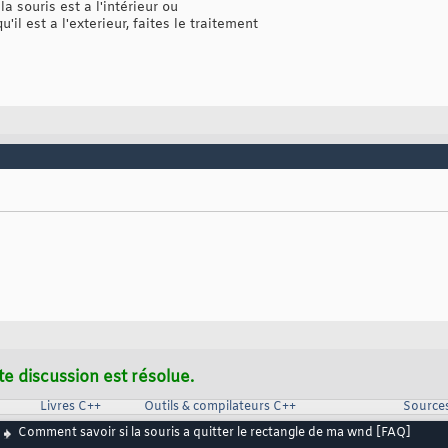
 la souris est a l'intérieur ou
u'il est a l'exterieur, faites le traitement
te discussion est résolue.
Livres C++
Outils & compilateurs C++
Source
Comment savoir si la souris a quitter le rectangle de ma wnd [FAQ]