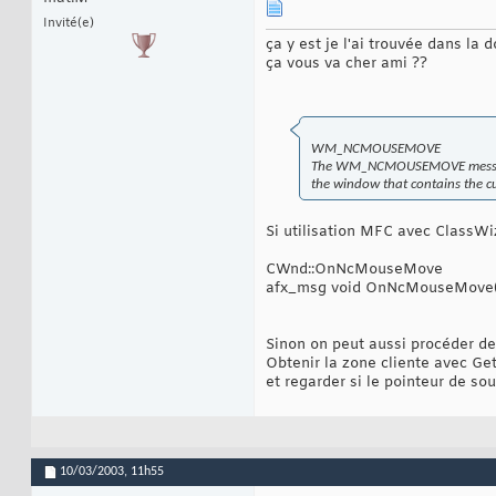
Invité(e)
ça y est je l'ai trouvée dans la d
ça vous va cher ami ??
WM_NCMOUSEMOVE
The WM_NCMOUSEMOVE message is
the window that contains the cu
Si utilisation MFC avec ClassWi
CWnd::OnNcMouseMove
afx_msg void OnNcMouseMove( U
Sinon on peut aussi procéder de 
Obtenir la zone cliente avec Ge
et regarder si le pointeur de sou
10/03/2003,
11h55