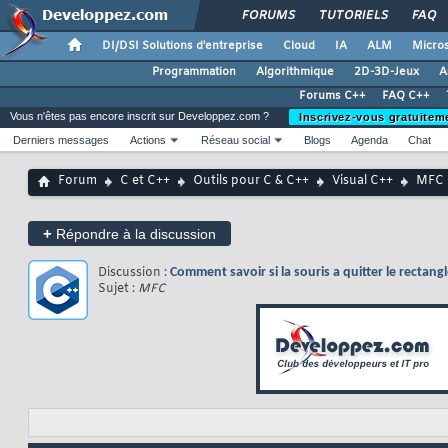
FORUMS
TUTORIELS
FAQ
DI/DSI Solutions d'entreprise
Cloud
IA
ALM
Micros
Programmation
Algorithmique
2D-3D-Jeux
A
Forums C++
FAQ C++
Vous n'êtes pas encore inscrit sur Developpez.com ?
Inscrivez-vous gratuitem
Derniers messages
Actions
Réseau social
Blogs
Agenda
Chat
Forum
C et C++
Outils pour C & C++
Visual C++
MFC
+
Répondre à la discussion
Discussion :
Comment savoir si la souris a quitter le rectan
Sujet :
MFC