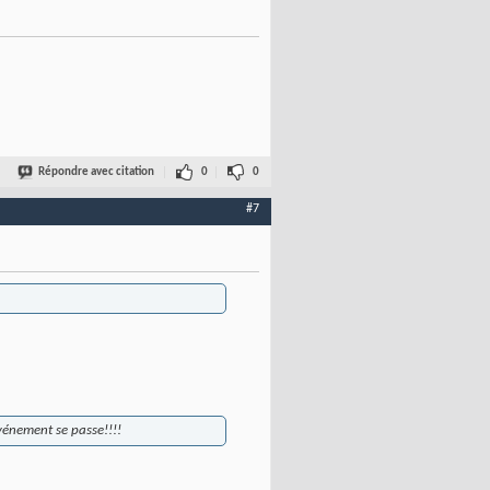
Répondre avec citation
0
0
#7
vénement se passe!!!!