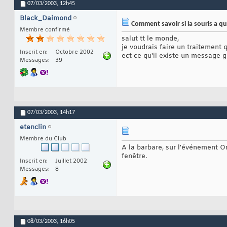
07/03/2003,
12h45
Black_Daimond
Comment savoir si la souris a qu
Membre confirmé
salut tt le monde,
je voudrais faire un traitement 
Inscrit en
Octobre 2002
ect ce qu'il existe un message
Messages
39
07/03/2003,
14h17
etenclin
Membre du Club
A la barbare, sur l'événement O
fenêtre.
Inscrit en
Juillet 2002
Messages
8
08/03/2003,
16h05