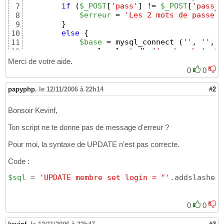
if
(
$_POST
[
'pass'
]
 != 
$_POST
[
'pass_c
7
$erreur
 = 
'Les 2 mots de passe s
8
}
9
else
{
10
$base
 = mysql_connect 
(
''
, 
''
, 
'
11
            mysql_select_db 
(
'recherche'
, 
$b
12
13
Merci de votre aide.
14
0
0
15
$sql
 = 
'UPDATE membre VALUES
16
papyphp
,
le 12/11/2006 à 22h14
#2
                mysql_query
(
$sql
)
or
die
(
'Er
17
18
Bonsoir Kevinf,
19
20
Ton script ne te donne pas de message d'erreur ?
                header
(
'Location: membre.php
21
exit
(
)
;
22
Pour moi, la syntaxe de UPDATE n'est pas correcte.
23
}
24
Code :
}
25
else
{
$sql
26
 = 
'UPDATE membre set login = "'
.addslashes
(
$erreur
 = 
'Au moins un des champs es
27
}
28
29
0
0
}
30
?>
31