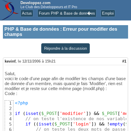
Developpez.com
Le Club des Développeurs et IT Pro
Actus
Forum PHP & Base de donn�es
Emploi
PHP & Base de données
:
Erreur pour modifier des
champs
Répondre à la discussion
kevinf
,
le 12/11/2006 à 15h21
#1
Salut,
voici le code d'une page afin de modifier les champs d'une base
de donnée d'un membre, mais quand je fais 'Modifier', rien est
modifier et je reste sur cette même page (modif.php) :
Code :
<?php
1
2
if
(
isset
(
$_POST
[
'modifier'
]
)
 && 
$_POST
[
'mod
3
// on teste l'existence de nos variables
4
if
(
(
isset
(
$_POST
[
'login'
]
)
 && !
empty
(
$_
5
// on teste les deux mots de passe
6