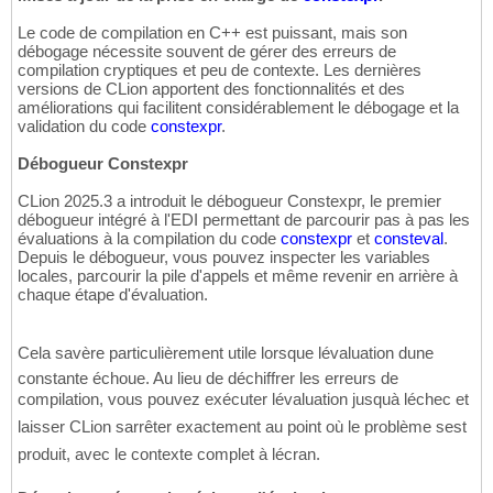
Le code de compilation en C++ est puissant, mais son
débogage nécessite souvent de gérer des erreurs de
compilation cryptiques et peu de contexte. Les dernières
versions de CLion apportent des fonctionnalités et des
améliorations qui facilitent considérablement le débogage et la
validation du code
constexpr
.
Débogueur Constexpr
CLion 2025.3 a introduit le débogueur Constexpr, le premier
débogueur intégré à l'EDI permettant de parcourir pas à pas les
évaluations à la compilation du code
constexpr
et
consteval
.
Depuis le débogueur, vous pouvez inspecter les variables
locales, parcourir la pile d'appels et même revenir en arrière à
chaque étape d'évaluation.
Cela savère particulièrement utile lorsque lévaluation dune
constante échoue. Au lieu de déchiffrer les erreurs de
compilation, vous pouvez exécuter lévaluation jusquà léchec et
laisser CLion sarrêter exactement au point où le problème sest
produit, avec le contexte complet à lécran.