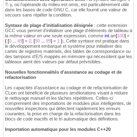
?: y, où l'opérande du milieu est omis, est particulièrement utile
dans les bases de code GNU C, car elle fournit une valeur de
secours sans répéter la condition.
Syntaxe de plage d'initialisation désignée
: cette extension
GCC vous permet d'initialiser une plage d'éléments de tableau à
la même valeur en une seule expression, comme
int
arr
[
100
]
=
{
[
0
...
49
]
=
0
,
[
50
...
99
]
=
1
}
;. Cette syntaxe est pratique dans
le développement embarqué et système pour initialiser des
cartes de registres matériels, des tables de correspondance ou
des tampons d'E/S mappés en mémoire qui nécessitent que les
tableaux aient des valeurs par défaut prévisibles.
Nouvelles fonctionnalités d'assistance au codage et de
refactorisation
Les capacités d'assistance au codage et de refactorisation de
CLion ont bénéficié de plusieurs améliorations visant à réduire
le nettoyage manuel et les tâches répétitives. Celles-ci
comprennent des importations de modules plus intelligentes, de
nouvelles inspections qui détectent rapidement les erreurs
courantes, la prise en charge de la refactorisation dans les
blocs de code inactifs et le tri automatique des définitions.
Importation automatique pour les modules C++20