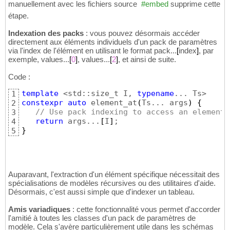
manuellement avec les fichiers source 
#embed
supprime cette
étape.
Indexation des packs
: vous pouvez désormais accéder
directement aux éléments individuels d'un pack de paramètres
via l'index de l'élément en utilisant le format pack...
[
index
]
, par
exemple, values...
[
0
]
, values...
[
2
]
, et ainsi de suite.
Code :
template
 <std::size_t I, 
typename
1
constexpr
auto
 element_at
(
Ts... args
)
{
2
// Use pack indexing to access an element
3
return
 args...
[
I
]
4
}
5
Auparavant, l'extraction d'un élément spécifique nécessitait des
spécialisations de modèles récursives ou des utilitaires d'aide.
Désormais, c'est aussi simple que d'indexer un tableau.
Amis variadiques
: cette fonctionnalité vous permet d'accorder
l'amitié à toutes les classes d'un pack de paramètres de
modèle. Cela s'avère particulièrement utile dans les schémas