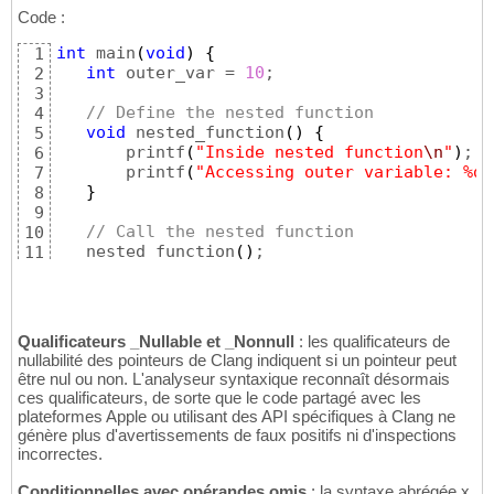
Code :
int
 main
(
void
)
{
1
int
 outer_var = 
10
;

2
3
// Define the nested function
4
void
 nested_function
(
)
{
5
       printf
(
"Inside nested function
\n
"
)
;

6
       printf
(
"Accessing outer variable: %d
\
7
}
8
9
// Call the nested function
10
   nested_function
(
)
;

11
return
0
12
}
13
Qualificateurs _Nullable et _Nonnull
: les qualificateurs de
nullabilité des pointeurs de Clang indiquent si un pointeur peut
être nul ou non. L'analyseur syntaxique reconnaît désormais
ces qualificateurs, de sorte que le code partagé avec les
plateformes Apple ou utilisant des API spécifiques à Clang ne
génère plus d'avertissements de faux positifs ni d'inspections
incorrectes.
Conditionnelles avec opérandes omis
: la syntaxe abrégée x