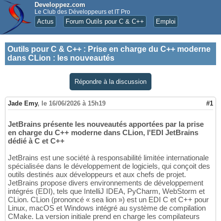
Developpez.com
Le Club des Développeurs et IT Pro
Actus
Forum Outils pour C & C++
Emploi
Outils pour C & C++
:
Prise en charge du C++ moderne
dans CLion : les nouveautés
Répondre à la discussion
Jade Emy
,
le 16/06/2026 à 15h19
#1
JetBrains présente les nouveautés apportées par la prise
en charge du C++ moderne dans CLion, l'EDI JetBrains
dédié à C et C++
JetBrains est une société à responsabilité limitée internationale
spécialisée dans le développement de logiciels, qui conçoit des
outils destinés aux développeurs et aux chefs de projet.
JetBrains propose divers environnements de développement
intégrés (EDI), tels que IntelliJ IDEA, PyCharm, WebStorm et
CLion. CLion (prononcé « sea lion ») est un EDI C et C++ pour
Linux, macOS et Windows intégré au système de compilation
CMake. La version initiale prend en charge les compilateurs