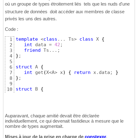
où un groupe de types étroitement liés  tels que les nuds d'une
structure de données  doit accéder aux membres de classe
privés les uns des autres.
Code :
template
 <
class
... Ts> 
class
 X 
{
1
int
 data = 
42
;

2
friend
3
}
;

4
5
struct
 A 
{
6
int
 get
(
X<A> x
)
{
return
 x.data; 
}
7
}
;

8
9
struct
 B 
{
10
int
 get
(
X<A, B> x
)
{
return
 x.data; 
}
11
}
;
12
Auparavant, chaque amitié devait être déclarée
individuellement, ce qui devenait fastidieux à mesure que le
nombre de types augmentait.
Mises à jour de la prise en charge de
constexpr
.