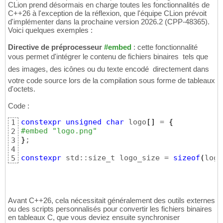
CLion prend désormais en charge toutes les fonctionnalités de
C++26 à l'exception de la réflexion, que l'équipe CLion prévoit
d'implémenter dans la prochaine version 2026.2 (CPP-48365).
Voici quelques exemples :
Directive de préprocesseur
#embed
: cette fonctionnalité
vous permet d'intégrer le contenu de fichiers binaires  tels que
des images, des icônes ou du texte encodé  directement dans
votre code source lors de la compilation sous forme de tableaux
d'octets.
Code :
constexpr
unsigned
char
 logo
[
]
 = 
{
1
#embed "logo.png"
2
}
;

3
4
constexpr
 std::size_t logo_size = 
sizeof
(
logo
5
Avant C++26, cela nécessitait généralement des outils externes
ou des scripts personnalisés pour convertir les fichiers binaires
en tableaux C, que vous deviez ensuite synchroniser