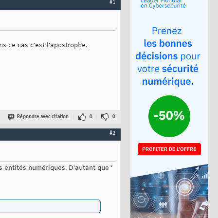
#1
ns ce cas c'est l'apostrophe.
Répondre avec citation
0
0
#2
es entités numériques. D'autant que ’