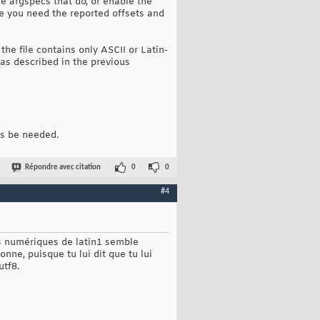
e argspecs that do, or enable the
e you need the reported offsets and
 the file contains only ASCII or Latin-
 as described in the previous
ys be needed.
Répondre avec citation
0
0
#4
tés numériques de latin1 semble
onne, puisque tu lui dit que tu lui
utf8.