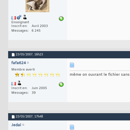
Enseignant
Inscrit en
Avril 2003
Messages
6 245
23/05/2007,
16h23
fafa624
Membre averti
même on ouvrant le fichier sans 
Inscrit en
Juin 2005
Messages
39
23/05/2007,
17h48
Jedai