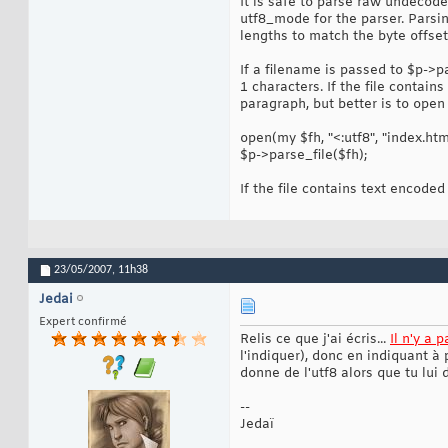
It is safe to parse raw undecode
utf8_mode for the parser. Parsi
lengths to match the byte offsets
If a filename is passed to $p->par
1 characters. If the file contai
paragraph, but better is to open 
open(my $fh, "<:utf8", "index.html")
$p->parse_file($fh);
If the file contains text encode
23/05/2007,
11h38
Jedai
Expert confirmé
Relis ce que j'ai écris...
Il n'y a 
l'indiquer), donc en indiquant à 
donne de l'utf8 alors que tu lui
--
Jedaï