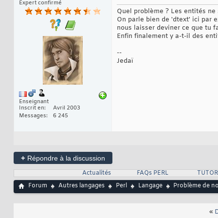
Expert confirmé
Quel problème ? Les entités ne
On parle bien de 'dtext' ici par
nous laisser deviner ce que tu f
Enfin finalement y a-t-il des en
--
Jedaï
Enseignant
Inscrit en
Avril 2003
Messages
6 245
+
Répondre à la discussion
Actualités
FAQs PERL
TUTOR
Forum
Autres langages
Perl
Langage
Problème de no
«
D