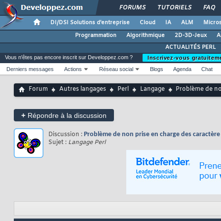
FORUMS
TUTORIELS
FAQ
DI/DSI Solutions d'entreprise
Cloud
IA
ALM
Micros
Programmation
Algorithmique
2D-3D-Jeux
A
ACTUALITÉS PERL
Vous n'êtes pas encore inscrit sur Developpez.com ?
Inscrivez-vous gratuitem
Derniers messages
Actions
Réseau social
Blogs
Agenda
Chat
Forum
Autres langages
Perl
Langage
Problème de no
+
Répondre à la discussion
Discussion :
Problème de non prise en charge des caractèr
Sujet :
Langage Perl