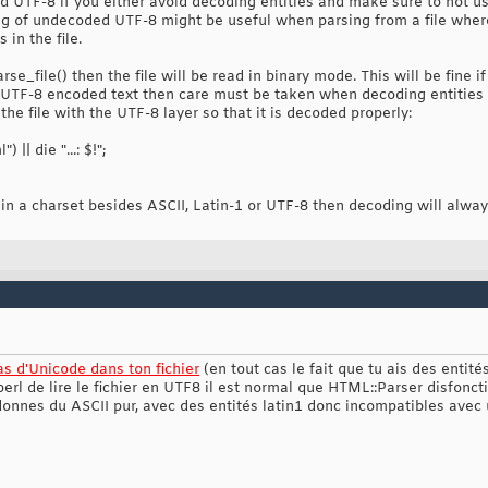
d UTF-8 if you either avoid decoding entities and make sure to not us
ng of undecoded UTF-8 might be useful when parsing from a file wher
 in the file.
se_file() then the file will be read in binary mode. This will be fine if
ns UTF-8 encoded text then care must be taken when decoding entities
the file with the UTF-8 layer so that it is decoded properly:
 || die "...: $!";
d in a charset besides ASCII, Latin-1 or UTF-8 then decoding will alwa
pas d'Unicode dans ton fichier
(en tout cas le fait que tu ais des enti
perl de lire le fichier en UTF8 il est normal que HTML::Parser disfoncti
 donnes du ASCII pur, avec des entités latin1 donc incompatibles avec 