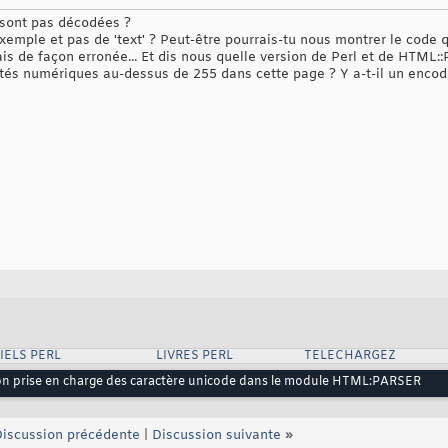
 sont pas décodées ?
 exemple et pas de 'text' ? Peut-être pourrais-tu nous montrer le code
ais de façon erronée... Et dis nous quelle version de Perl et de HTML::
tités numériques au-dessus de 255 dans cette page ? Y a-t-il un encod
IELS PERL
LIVRES PERL
TELECHARGEZ
n prise en charge des caractère unicode dans le module HTML:PARSER
iscussion précédente
|
Discussion suivante
»