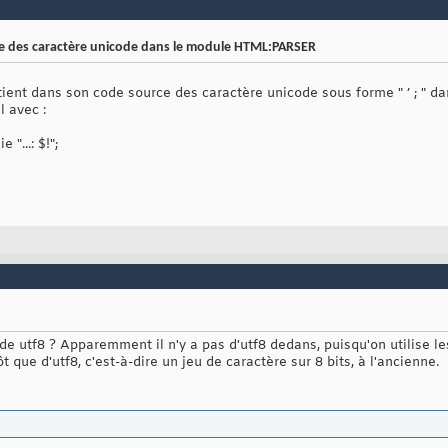
e des caractère unicode dans le module HTML:PARSER
ontient dans son code source des caractère unicode sous forme " ’ ; " da
l avec :
 "...: $!";
ode utf8 ? Apparemment il n'y a pas d'utf8 dedans, puisqu'on utilise l
t que d'utf8, c'est-à-dire un jeu de caractère sur 8 bits, à l'ancienne.