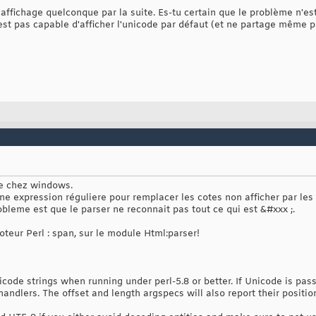
affichage quelconque par la suite. Es-tu certain que le problème n'est
st pas capable d'afficher l'unicode par défaut (et ne partage même 
ge chez windows.
 une expression réguliere pour remplacer les cotes non afficher par le
robleme est que le parser ne reconnait pas tout ce qui est &#xxx ;.
moteur Perl : span, sur le module Html:parser!
icode strings when running under perl-5.8 or better. If Unicode is pas
handlers. The offset and length argspecs will also report their positio