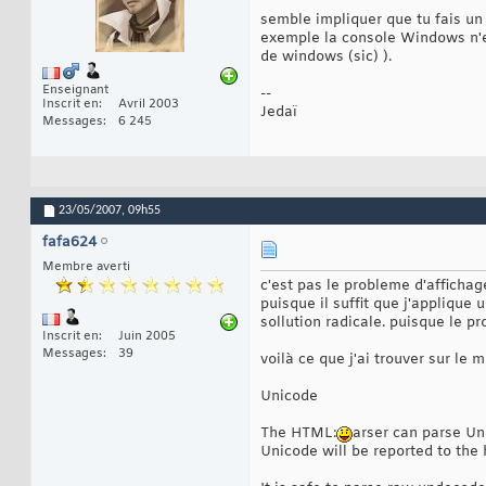
semble impliquer que tu fais un 
exemple la console Windows n'e
de windows (sic) ).
Enseignant
--
Inscrit en
Avril 2003
Jedaï
Messages
6 245
23/05/2007,
09h55
fafa624
Membre averti
c'est pas le probleme d'afficha
puisque il suffit que j'applique
sollution radicale. puisque le p
Inscrit en
Juin 2005
Messages
39
voilà ce que j'ai trouver sur le 
Unicode
The HTML:
arser can parse Un
Unicode will be reported to the 