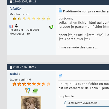
22/05/2007,
18h11
fafa624
Problème de non prise en charg
Membre averti
bonjours,
voila, j'ai un fichier html qui c
lorsque je parse mon fichier htm
Inscrit en
Juin 2005
Messages
39
open($fh, "<:utf8",$html_file) || die
$te->parse_file($fh);
il me renvoie des carre.....
22/05/2007,
18h59
Jedai
Expert confirmé
Pourquoi lis tu ton fichier en m
est un caractère de Latin-1 plutô
En plus le
il me renvoie des carre.....