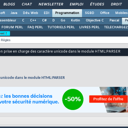
BLOGS
CHAT
NEWSLETTER
EMPLOI
ÉTUDES
DROIT
oft
Java
Dév. Web
EDI
Programmation
SGBD
Office
Mobiles
ssembleur
C
C++
C#
D
Go
Kotlin
Objective C
Pascal
Pe
FORUM PERL
FAQ PERL
TUTORIELS PERL
LIVRES PERL
TELECHARGEZ
ent !
Règles
n prise en charge des caractère unicode dans le module HTML:PARSER
e unicode dans le module HTML:PARSER