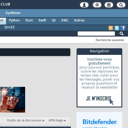
CLUB
Systèmes
rl
Python
Rust
Swift
Qt
XML
Autres
QUIZZ
Recherche avancée
Navigation
Inscrivez-vous
gratuitement
pour pouvoir participer,
suivre les réponses en
temps réel, voter pour
les messages, poser vos
propres questions et
recevoir la newsletter
Outils de la discussion
Affichage