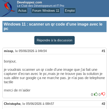
Developpez.com
Le Club des Développeurs et IT Pro
Actus
Forum Windows 11
Emploi
Windows 11
:
scanner un qr code d'une image avec le
pc
Répondre à la discussion
missp
,
le 05/06/2026 à 04h54
#1
bonjour,
je voudrais scanner un qr code d'une image que j'ai fait une
capturer d'ecran avec le pc,mais je ne trouve pas la solution je
suis allée sur google ça ne marche pas. je n'ai pas de telephone
tactile
merci de m'aider
0
0
Christophe
,
le 05/06/2026 à 08h57
#2