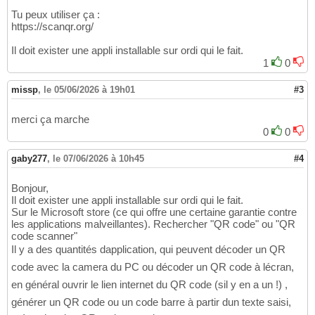
Tu peux utiliser ça :
https://scanqr.org/
Il doit exister une appli installable sur ordi qui le fait.
1
0
missp
,
le 05/06/2026 à 19h01
#3
merci ça marche
0
0
gaby277
,
le 07/06/2026 à 10h45
#4
Bonjour,
Il doit exister une appli installable sur ordi qui le fait.
Sur le Microsoft store (ce qui offre une certaine garantie contre
les applications malveillantes). Rechercher "QR code" ou "QR
code scanner"
Il y a des quantités dapplication, qui peuvent décoder un QR
code avec la camera du PC ou décoder un QR code à lécran,
en général ouvrir le lien internet du QR code (sil y en a un !) ,
générer un QR code ou un code barre à partir dun texte saisi,