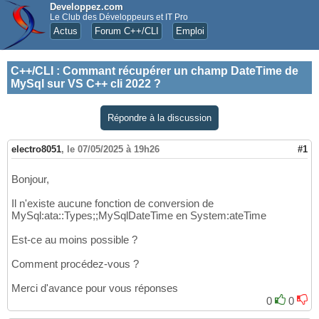
Developpez.com
Le Club des Développeurs et IT Pro
Actus
Forum C++/CLI
Emploi
C++/CLI
:
Commant récupérer un champ DateTime de
MySql sur VS C++ cli 2022 ?
Répondre à la discussion
electro8051
,
le 07/05/2025 à 19h26
#1
Bonjour,
Il n'existe aucune fonction de conversion de
MySql:ata::Types;;MySqlDateTime en System:ateTime
Est-ce au moins possible ?
Comment procédez-vous ?
Merci d'avance pour vous réponses
0
0