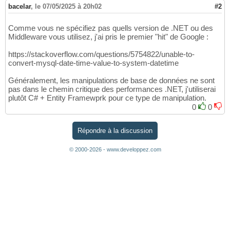
bacelar
,
le 07/05/2025 à 20h02
#2
Comme vous ne spécifiez pas quells version de .NET ou des
Middleware vous utilisez, j'ai pris le premier "hit" de Google :
https://stackoverflow.com/questions/5754822/unable-to-
convert-mysql-date-time-value-to-system-datetime
Généralement, les manipulations de base de données ne sont
pas dans le chemin critique des performances .NET, j'utiliserai
plutôt C# + Entity Framewprk pour ce type de manipulation.
0
0
Répondre à la discussion
© 2000-2026 - www.developpez.com