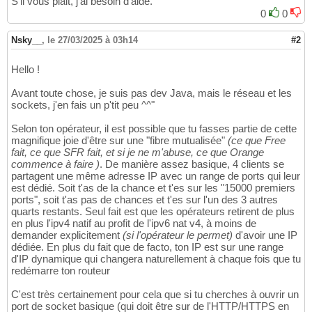
S'il vous plait, j'ai besoin d'aide.
0
0
Nsky__
,
le 27/03/2025 à 03h14
#2
Hello !
Avant toute chose, je suis pas dev Java, mais le réseau et les
sockets, j'en fais un p'tit peu ^^"
Selon ton opérateur, il est possible que tu fasses partie de cette
magnifique joie d'être sur une "fibre mutualisée"
(ce que Free
fait, ce que SFR fait, et si je ne m'abuse, ce que Orange
commence à faire )
. De manière assez basique, 4 clients se
partagent une même adresse IP avec un range de ports qui leur
est dédié. Soit t'as de la chance et t'es sur les "15000 premiers
ports", soit t'as pas de chances et t'es sur l'un des 3 autres
quarts restants. Seul fait est que les opérateurs retirent de plus
en plus l'ipv4 natif au profit de l'ipv6 nat v4, à moins de
demander explicitement
(si l'opérateur le permet)
d'avoir une IP
dédiée. En plus du fait que de facto, ton IP est sur une range
d'IP dynamique qui changera naturellement à chaque fois que tu
redémarre ton routeur
C'est très certainement pour cela que si tu cherches à ouvrir un
port de socket basique (qui doit être sur de l'HTTP/HTTPS en