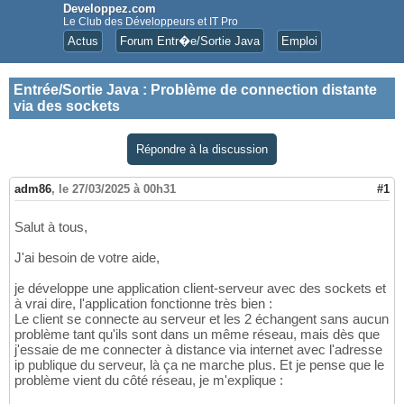
Developpez.com
Le Club des Développeurs et IT Pro
Actus
Forum Entr�e/Sortie Java
Emploi
Entrée/Sortie Java
:
Problème de connection distante
via des sockets
Répondre à la discussion
adm86
,
le 27/03/2025 à 00h31
#1
Salut à tous,
J'ai besoin de votre aide,
je développe une application client-serveur avec des sockets et
à vrai dire, l'application fonctionne très bien :
Le client se connecte au serveur et les 2 échangent sans aucun
problème tant qu'ils sont dans un même réseau, mais dès que
j'essaie de me connecter à distance via internet avec l'adresse
ip publique du serveur, là ça ne marche plus. Et je pense que le
problème vient du côté réseau, je m'explique :