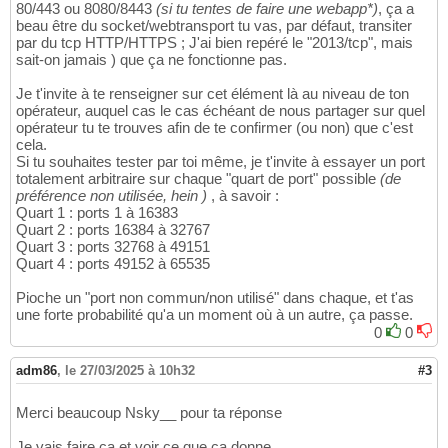
80/443 ou 8080/8443
(si tu tentes de faire une webapp*)
, ça a
beau être du socket/webtransport tu vas, par défaut, transiter
par du tcp HTTP/HTTPS ; J'ai bien repéré le "2013/tcp", mais
sait-on jamais ) que ça ne fonctionne pas.
Je t'invite à te renseigner sur cet élément là au niveau de ton
opérateur, auquel cas le cas échéant de nous partager sur quel
opérateur tu te trouves afin de te confirmer (ou non) que c'est
cela.
Si tu souhaites tester par toi même, je t'invite à essayer un port
totalement arbitraire sur chaque "quart de port" possible
(de
préférence non utilisée, hein )
, à savoir :
Quart 1 : ports 1 à 16383
Quart 2 : ports 16384 à 32767
Quart 3 : ports 32768 à 49151
Quart 4 : ports 49152 à 65535
Pioche un "port non commun/non utilisé" dans chaque, et t'as
une forte probabilité qu'a un moment où à un autre, ça passe.
0
0
adm86
,
le 27/03/2025 à 10h32
#3
Merci beaucoup Nsky__ pour ta réponse
Je vais faire ça et voir ce que ça donne...