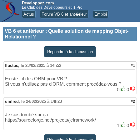
Developpez.com
Le Club des Développeurs et IT Pro
Actus
Forum VB 6 et ant�rieur
Emploi
VB 6 et antérieur
:
Quelle solution de mapping Objet-
Relationnel ?
Répondre à la discussion
fluctus
,
le 23/02/2025 à 14h52
#1
Existe-t-il des ORM pour VB ?
Si vous n'utilisez pas d'ORM, comment procédez-vous ?
0
0
umfred
,
le 24/02/2025 à 14h23
#2
Je suis tombé sur ça
https://sourceforge.net/projects/jcframework/
1
0
Répondre à la discussion