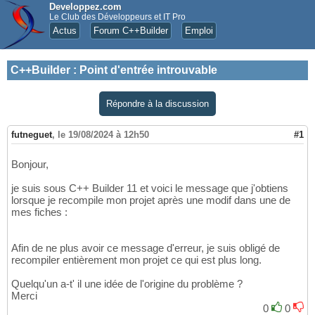
Developpez.com
Le Club des Développeurs et IT Pro
Actus
Forum C++Builder
Emploi
C++Builder
:
Point d'entrée introuvable
Répondre à la discussion
futneguet
,
le 19/08/2024 à 12h50
#1
Bonjour,
je suis sous C++ Builder 11 et voici le message que j'obtiens
lorsque je recompile mon projet après une modif dans une de
mes fiches :
Afin de ne plus avoir ce message d'erreur, je suis obligé de
recompiler entièrement mon projet ce qui est plus long.
Quelqu'un a-t' il une idée de l'origine du problème ?
Merci
0
0