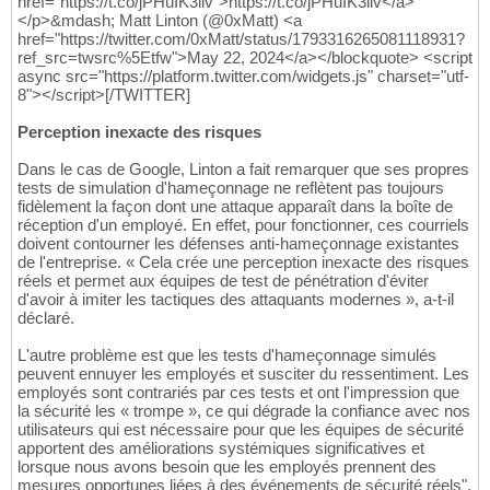
href="https://t.co/jPHuIK3llv">https://t.co/jPHuIK3llv</a>
</p>&mdash; Matt Linton (@0xMatt) <a
href="https://twitter.com/0xMatt/status/1793316265081118931?
ref_src=twsrc%5Etfw">May 22, 2024</a></blockquote> <script
async src="https://platform.twitter.com/widgets.js" charset="utf-
8"></script>[/TWITTER]
Perception inexacte des risques
Dans le cas de Google, Linton a fait remarquer que ses propres
tests de simulation d'hameçonnage ne reflètent pas toujours
fidèlement la façon dont une attaque apparaît dans la boîte de
réception d'un employé. En effet, pour fonctionner, ces courriels
doivent contourner les défenses anti-hameçonnage existantes
de l'entreprise. « Cela crée une perception inexacte des risques
réels et permet aux équipes de test de pénétration d'éviter
d'avoir à imiter les tactiques des attaquants modernes », a-t-il
déclaré.
L'autre problème est que les tests d'hameçonnage simulés
peuvent ennuyer les employés et susciter du ressentiment. Les
employés sont contrariés par ces tests et ont l'impression que
la sécurité les « trompe », ce qui dégrade la confiance avec nos
utilisateurs qui est nécessaire pour que les équipes de sécurité
apportent des améliorations systémiques significatives et
lorsque nous avons besoin que les employés prennent des
mesures opportunes liées à des événements de sécurité réels",