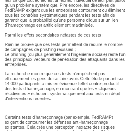
leur dit que tout échec est un échec individuel de leur part plutôt
qu'un problème systémique. Pire encore, les directives de
FedRAMP exigent que les entreprises contournent ou éliminent
tous les contrôles systématiques pendant les tests afin de
garantir que la probabilité qu'une personne clique sur un lien
d'hameçonnage est artificiellement maximisée.
Parmi les effets secondaires néfastes de ces tests :
Rien ne prouve que ces tests permettent de réduire le nombre
de campagnes de phishing réussies ;
Le phishing (ou plus généralement l'ingénierie sociale) reste l'un
des principaux vecteurs de pénétration des attaquants dans les
entreprises.
La recherche montre que ces tests n'empêchent pas
efficacement les gens de se faire avoir. Cette étude portant sur
14 000 participants a mis en évidence l'effet contre-productif
des tests d'hameçonnage, en montrant que les « cliqueurs
récidivistes » échouent systématiquement aux tests en dépit
d'interventions récentes.
Certains tests d'hameçonnage (par exemple, FedRAMP)
exigent de contourner les défenses anti-hameçonnage
existantes. Cela crée une perception inexacte des risques