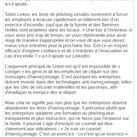
a-t-il ajouté.
Selon Linton, les tests de phishing simulés reviennent à forcer
les employés à évacuer rapidement un bâtiment lors d'un
exercice d'incendie, sauf que de la fumée et des flammes
réelles sont projetées dans les locaux. « Une fois à l'extérieur, si
vous avez pris trop de temps, on vous réprimande pour avoir
réagi de manière inappropriée et on vous dit que vous devez
mieux vous entraîner pour la prochaine fois. Est-ce un moyen
efficace d'inspirer confiance et de s'entraîner à l'évacuation en
cas d'incendie ? » a-t-il ajouté sur LinkedIn.
L'argument principal de Linton est qu'il est impossible de «
corriger » les gens et de les empêcher de cliquer sur des
messages d'hameçonnage. C'est pourquoi les entreprises
doivent investir dans des technologies anti-hameçonnage, telles
que les clés de sécurité matérielles et les passkeys, afin
d'éradiquer la menace dès le départ.
Mais cela ne signifie pas non plus que les entreprises doivent
abandonner les tests d'hameçonnage. Il préconise plutôt que
les entreprises adoptent une formation au phishing plus
transparente et plus instructive, qui ne fasse pas l'impasse sur
la honte. Il pourrait s'agir d'envoyer un courriel qui dise
clairement aux utilisateurs : « Je suis un courriel
d'hameçonnage. C'est un exercice - ce n'est qu'un exercice ».