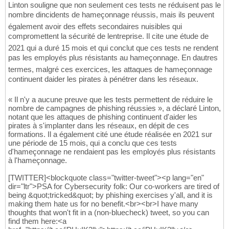
Linton souligne que non seulement ces tests ne réduisent pas le
nombre dincidents de hameçonnage réussis, mais ils peuvent
également avoir des effets secondaires nuisibles qui
compromettent la sécurité de lentreprise. Il cite une étude de
2021 qui a duré 15 mois et qui conclut que ces tests ne rendent
pas les employés plus résistants au hameçonnage. En dautres
termes, malgré ces exercices, les attaques de hameçonnage
continuent daider les pirates à pénétrer dans les réseaux.
« Il n'y a aucune preuve que les tests permettent de réduire le
nombre de campagnes de phishing réussies », a déclaré Linton,
notant que les attaques de phishing continuent d'aider les
pirates à s'implanter dans les réseaux, en dépit de ces
formations. Il a également cité une étude réalisée en 2021 sur
une période de 15 mois, qui a conclu que ces tests
d'hameçonnage ne rendaient pas les employés plus résistants
à l'hameçonnage.
[TWITTER]<blockquote class="twitter-tweet"><p lang="en"
dir="ltr">PSA for Cybersecurity folk: Our co-workers are tired of
being &quot;tricked&quot; by phishing exercises y'all, and it is
making them hate us for no benefit.<br><br>I have many
thoughts that won't fit in a (non-bluecheck) tweet, so you can
find them here:<a