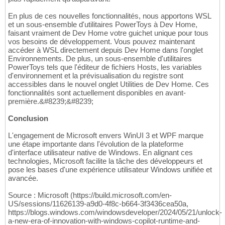
En plus de ces nouvelles fonctionnalités, nous apportons WSL
et un sous-ensemble d'utilitaires PowerToys à Dev Home,
faisant vraiment de Dev Home votre guichet unique pour tous
vos besoins de développement. Vous pouvez maintenant
accéder à WSL directement depuis Dev Home dans l'onglet
Environnements. De plus, un sous-ensemble d'utilitaires
PowerToys tels que l'éditeur de fichiers Hosts, les variables
d'environnement et la prévisualisation du registre sont
accessibles dans le nouvel onglet Utilities de Dev Home. Ces
fonctionnalités sont actuellement disponibles en avant-
première.&#8239;&#8239;
Conclusion
L'engagement de Microsoft envers WinUI 3 et WPF marque
une étape importante dans l'évolution de la plateforme
d'interface utilisateur native de Windows. En alignant ces
technologies, Microsoft facilite la tâche des développeurs et
pose les bases d'une expérience utilisateur Windows unifiée et
avancée.
Source : Microsoft (https://build.microsoft.com/en-
US/sessions/11626139-a9d0-4f8c-b664-3f3436cea50a,
https://blogs.windows.com/windowsdeveloper/2024/05/21/unlock-
a-new-era-of-innovation-with-windows-copilot-runtime-and-