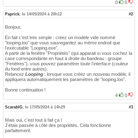
0
0
Paprick
,
le 14/05/2024 à 20h12
#2
Bonjour,
En fait c'est très simple : créez un modèle vide nommé
"looping.loo" que vous sauvegardez au même endroit que
l'exécutable "Looping.exe".
A partir de la fenêtre "Propriétés" (qui apparait si vous cochez la
case correspondante en haut à droite du bandeau : groupe
"Fenêtres"), vous pouvez paramétrer toute l'interface (couleur
du fond entre autres).
Relancez
Looping
: lorsque vous créez un nouveau modèle, il
appliquera automatiquement les paramètres de "looping.loo".
Bonne continuation !
4
0
ScarabIG
,
le 17/05/2024 à 14h29
#3
Mais oui, c'est tout à fait ça !
J'étais passée à côté des propriétés. Cela fonctionne
parfaitement.