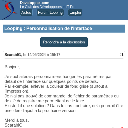
Developpez.com
Le Club des Développeurs et IT Pro
Actus
Forum Looping
Emploi
Looping
:
Personnalisation de l'interface
Répondre à la discussion
ScarabIG
,
le 14/05/2024 à 15h17
#1
Bonjour,
Je souhaiterais personnaliser/changer les paramètres par
défaut de l'interface sur quelques points de détails.
Par exemple, enlever la couleur de fond grise (surtout à
l'impression).
Je n'ai pas trouvé de commande, de fichier de paramètres ou
de clé de registre me permettant de le faire.
Existe-t-il une solution ? Dans le cas contraire, cela pourrait être
une idée d'ajout à la prochaine version.
Merci à tous,
ScarabIG