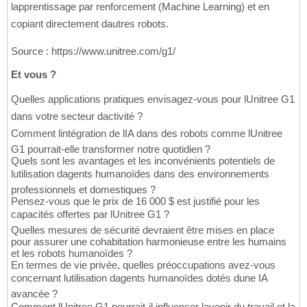
lapprentissage par renforcement (Machine Learning) et en
copiant directement dautres robots.
Source : https://www.unitree.com/g1/
Et vous ?
Quelles applications pratiques envisagez-vous pour lUnitree G1
dans votre secteur dactivité ?
Comment lintégration de lIA dans des robots comme lUnitree
G1 pourrait-elle transformer notre quotidien ?
Quels sont les avantages et les inconvénients potentiels de
lutilisation dagents humanoïdes dans des environnements
professionnels et domestiques ?
Pensez-vous que le prix de 16 000 $ est justifié pour les
capacités offertes par lUnitree G1 ?
Quelles mesures de sécurité devraient être mises en place
pour assurer une cohabitation harmonieuse entre les humains
et les robots humanoïdes ?
En termes de vie privée, quelles préoccupations avez-vous
concernant lutilisation dagents humanoïdes dotés dune IA
avancée ?
Comment lUnitree G1 pourrait-il influencer lavenir du travail et la