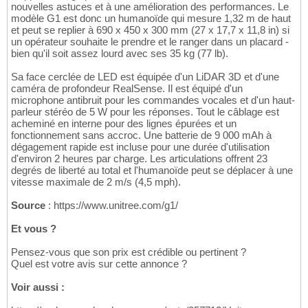
nouvelles astuces et à une amélioration des performances. Le
modèle G1 est donc un humanoïde qui mesure 1,32 m de haut
et peut se replier à 690 x 450 x 300 mm (27 x 17,7 x 11,8 in) si
un opérateur souhaite le prendre et le ranger dans un placard -
bien qu'il soit assez lourd avec ses 35 kg (77 lb).
Sa face cerclée de LED est équipée d'un LiDAR 3D et d'une
caméra de profondeur RealSense. Il est équipé d'un
microphone antibruit pour les commandes vocales et d'un haut-
parleur stéréo de 5 W pour les réponses. Tout le câblage est
acheminé en interne pour des lignes épurées et un
fonctionnement sans accroc. Une batterie de 9 000 mAh à
dégagement rapide est incluse pour une durée d'utilisation
d'environ 2 heures par charge. Les articulations offrent 23
degrés de liberté au total et l'humanoïde peut se déplacer à une
vitesse maximale de 2 m/s (4,5 mph).
Source
: https://www.unitree.com/g1/
Et vous ?
Pensez-vous que son prix est crédible ou pertinent ?
Quel est votre avis sur cette annonce ?
Voir aussi :