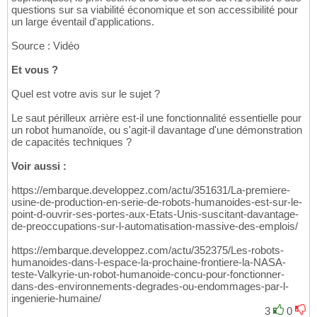
questions sur sa viabilité économique et son accessibilité pour
un large éventail d'applications.
Source : Vidéo
Et vous ?
Quel est votre avis sur le sujet ?
Le saut périlleux arrière est-il une fonctionnalité essentielle pour
un robot humanoïde, ou s'agit-il davantage d'une démonstration
de capacités techniques ?
Voir aussi :
https://embarque.developpez.com/actu/351631/La-premiere-
usine-de-production-en-serie-de-robots-humanoides-est-sur-le-
point-d-ouvrir-ses-portes-aux-Etats-Unis-suscitant-davantage-
de-preoccupations-sur-l-automatisation-massive-des-emplois/
https://embarque.developpez.com/actu/352375/Les-robots-
humanoides-dans-l-espace-la-prochaine-frontiere-la-NASA-
teste-Valkyrie-un-robot-humanoide-concu-pour-fonctionner-
dans-des-environnements-degrades-ou-endommages-par-l-
ingenierie-humaine/
3
0