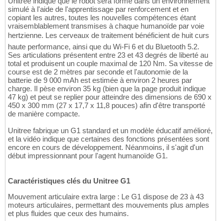
Unitree indique que le robot sera formé dans un environnement
simulé à l'aide de l'apprentissage par renforcement et en
copiant les autres, toutes les nouvelles compétences étant
vraisemblablement transmises à chaque humanoïde par voie
hertzienne. Les cerveaux de traitement bénéficient de huit curs
haute performance, ainsi que du Wi-Fi 6 et du Bluetooth 5.2.
Ses articulations présentent entre 23 et 43 degrés de liberté au
total et produisent un couple maximal de 120 Nm. Sa vitesse de
course est de 2 mètres par seconde et l'autonomie de la
batterie de 9 000 mAh est estimée à environ 2 heures par
charge. Il pèse environ 35 kg (bien que la page produit indique
47 kg) et peut se replier pour atteindre des dimensions de 690 x
450 x 300 mm (27 x 17,7 x 11,8 pouces) afin d'être transporté
de manière compacte.
Unitree fabrique un G1 standard et un modèle éducatif amélioré,
et la vidéo indique que certaines des fonctions présentées sont
encore en cours de développement. Néanmoins, il s'agit d'un
début impressionnant pour l'agent humanoïde G1.
Caractéristiques clés du Unitree G1
Mouvement articulaire extra large : Le G1 dispose de 23 à 43
moteurs articulaires, permettant des mouvements plus amples
et plus fluides que ceux des humains.