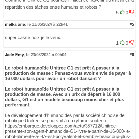
répartition des tâches entre humains et robots ?
5
0
melka one
,
le 13/05/2024 à 22h41
#5
super casse noix je le veux.
1
0
Jade Emy
,
le 23/08/2024 à 00h04
#6
Le robot humanoïde Unitree G1 est prêt à passer à la
production de masse : Pensez-vous avoir envie de payer à
16 000 dollars pour avoir un robot dansant ?
Le robot humanoïde Unitree G1 est prêt à passer à la
production de masse. Avec un prix de départ à 16 000
dollars, G1 est un modèle beaucoup moins cher et plus
performant.
Le développement d'humanoïdes par la société chinoise de
robotique Unitree se poursuit à un rythme soutenu.
https://embarque.developpez.com/actu/357712/Unitree-
presente-son-agent-humanoide-G1-livre-a-partir-de-16-000-le-
robot-alimente-a-l-IA-est-polyvalent-et-semble-beaucoup-plus-