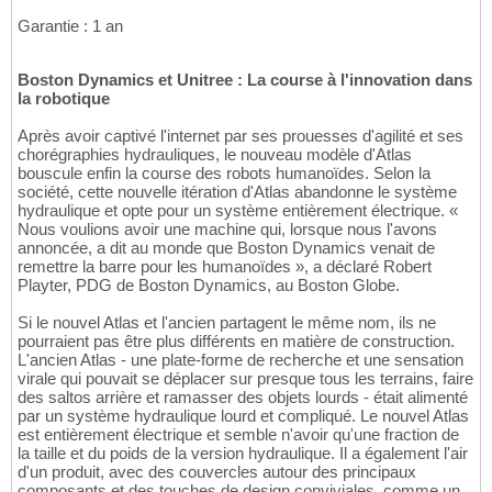
Garantie : 1 an
Boston Dynamics et Unitree : La course à l'innovation dans
la robotique
Après avoir captivé l'internet par ses prouesses d'agilité et ses
chorégraphies hydrauliques, le nouveau modèle d'Atlas
bouscule enfin la course des robots humanoïdes. Selon la
société, cette nouvelle itération d'Atlas abandonne le système
hydraulique et opte pour un système entièrement électrique. «
Nous voulions avoir une machine qui, lorsque nous l'avons
annoncée, a dit au monde que Boston Dynamics venait de
remettre la barre pour les humanoïdes », a déclaré Robert
Playter, PDG de Boston Dynamics, au Boston Globe.
Si le nouvel Atlas et l'ancien partagent le même nom, ils ne
pourraient pas être plus différents en matière de construction.
L'ancien Atlas - une plate-forme de recherche et une sensation
virale qui pouvait se déplacer sur presque tous les terrains, faire
des saltos arrière et ramasser des objets lourds - était alimenté
par un système hydraulique lourd et compliqué. Le nouvel Atlas
est entièrement électrique et semble n'avoir qu'une fraction de
la taille et du poids de la version hydraulique. Il a également l'air
d'un produit, avec des couvercles autour des principaux
composants et des touches de design conviviales, comme un