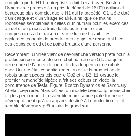
complet-que-le-H1-L-entreprise-reduit-l-ecart-avec-Boston-
Dynamics/ : proposé à un prix de départ de 16 000 dollars et
beaucoup plus complet que le H1 qui l'a précédé. G1 a été doté
d'un casque et d'un visage éclairé, ainsi que de mains
robotisées semblables à celles d'un humain pour les exercices
au sol et de pinces à trois doigts pour montrer ses
compétences à la maison et sur le lieu de travail. Il est
également capable de prendre des coups, se remettant bien
des coups de pied et de poing brutaux d'une personne.
Récemment, Unitree vient de dévoiler une version prête pour la
production de masse de son robot humanoïde G1. Jusqu'en
décembre de l'année dernière, le développement de robots
chez Unitree était essentiellement axé sur la production de
robots quadrupèdes tels que le Go2 et le B2. Et lorsque le
premier humanoïde bipède a fait ses débuts en vidéo, la
concurrence de Tesla, Figure, Boston Dynamics et Sanctuary
AI était déjà rude. Mais G1 est un modèle beaucoup moins cher
et plus performant. Il ressemble moins à une plate-forme de
développement qu'à un appareil destiné à la production - et il
semble désormais prêt à faire le grand saut.