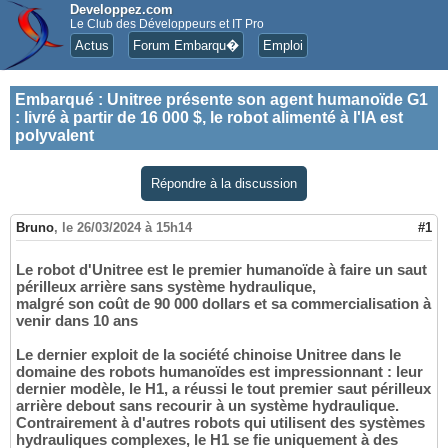
Developpez.com
Le Club des Développeurs et IT Pro
Actus
Forum Embarqu�
Emploi
Embarqué
:
Unitree présente son agent humanoïde G1
: livré à partir de 16 000 $, le robot alimenté à l'IA est
polyvalent
Répondre à la discussion
Bruno
,
le 26/03/2024 à 15h14
#1
Le robot d'Unitree est le premier humanoïde à faire un saut
périlleux arrière sans système hydraulique,
malgré son coût de 90 000 dollars et sa commercialisation à
venir dans 10 ans
Le dernier exploit de la société chinoise Unitree dans le
domaine des robots humanoïdes est impressionnant : leur
dernier modèle, le H1, a réussi le tout premier saut périlleux
arrière debout sans recourir à un système hydraulique.
Contrairement à d'autres robots qui utilisent des systèmes
hydrauliques complexes, le H1 se fie uniquement à des