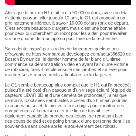
Alors que le prix du H1 était fixé à 90 000 dollars, avec un délai
d'attente pouvant aller jusqu'à 10 ans, le G1 est proposé à un
prix nettement inférieur, à savoir 16 000 dollars (prix de départ).
C'est encore beaucoup d'argent, mais c'est une bonne affaire
pour ceux qui cherchent un robot pour les aider, pour travailler
sur une chaîne de montage ou pour faire de la recherche.
Sans doute inspiré par la vidéo de lancement quelque peu
effrayante du https://embarque.developpez.com/actu/356620 de
Boston Dynamics, le dernier homme de fer blanc d'Unitree
commence sa démonstration vidéo en ayant l'air d'une victime
de robocide, mais il recule ensuite ses jambes et se lève pour
montrer ses « mouvements articulaires extra larges ».
Le G1 semble beaucoup plus complet que le H1 qui l'a précédé,
puisqu'il a été doté d'un casque et d'un visage éclairé (équipé de
capteurs LiDAR 3D et d'une caméra de profondeur), ainsi que
de mains robotisées semblables à celles d'un humain pour les
exercices au sol et de pinces à trois doigts pour montrer ses
compétences à la maison et sur le lieu de travail. Il est
également capable de prendre des coups, se remettant bien
des coups de pied et de poing brutaux d'une personne dont il se
souviendra sans doute après le soulèvement des robots.