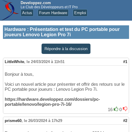
Developpez.com
Le Club des Développeurs et IT Pro
Actus
Forum Hardware
Emploi
Hardware
:
Présentation et test du PC portable pour
joueurs Lenovo Legion Pro 7i
Répondre à la discussion
LittleWhite
,
le 24/03/2024 à 11h51
#1
Bonjour à tous,
Voici un nouvel article pour présenter et offrir des retours sur le
PC portable pour joueurs : Lenovo Legion Pro 7i.
https://hardware.developpez.com/dossiers/pc-
portable/lenovo/legion-pro-7i-16/
16
0
prisme60
,
le 26/03/2024 à 17h29
#2