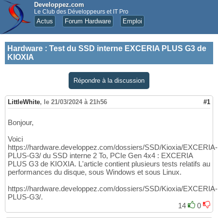
Developpez.com
Le Club des Développeurs et IT Pro
Actus
Forum Hardware
Emploi
Hardware
:
Test du SSD interne EXCERIA PLUS G3 de
KIOXIA
Répondre à la discussion
LittleWhite
,
le 21/03/2024 à 21h56
#1
Bonjour,
Voici
https://hardware.developpez.com/dossiers/SSD/Kioxia/EXCERIA-
PLUS-G3/ du SSD interne 2 To, PCIe Gen 4x4 : EXCERIA
PLUS G3 de KIOXIA. L'article contient plusieurs tests relatifs au
performances du disque, sous Windows et sous Linux.
https://hardware.developpez.com/dossiers/SSD/Kioxia/EXCERIA-
PLUS-G3/.
14
0