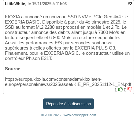
LittleWhite
,
le 15/11/2025 à 11h06
#2
KIOXIA a annoncé un nouveau SSD NVMe PCIe Gen 4x4 : le
EXCERIA BASIC. Disponible à partir du 4e trimestre 2025, le
SSD au format M.2 2280 est proposé en modèle 1 et 2 To. Le
constructeur annonce des débits allant jusqu'à 7300 Mo/s en
lecture séquentielle et 6 800 Mo/s en écriture séquentielle.
Aussi, les performances E/S par secondes sont aussi
supérieures à celles offertes par le EXCERIA PLUS G3.
Finalement, pour le EXCERIA BASIC, le constructeur utilise un
contrôleur Phison E31T.
Source
https://europe.kioxia.com/content/dam/kioxia/en-
europe/personal/news/2025/asset/KIE_PR_20251112-1_EN.pdf
1
0
Répondre à la discussion
© 2000-2026 - www.developpez.com