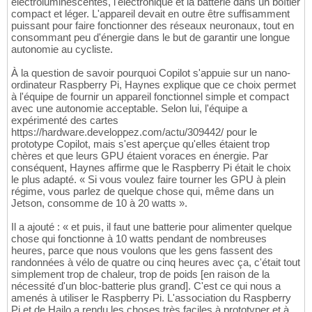
électroluminescentes, l'électronique et la batterie dans un boîtier
compact et léger. L'appareil devait en outre être suffisamment
puissant pour faire fonctionner des réseaux neuronaux, tout en
consommant peu d'énergie dans le but de garantir une longue
autonomie au cycliste.
À la question de savoir pourquoi Copilot s'appuie sur un nano-
ordinateur Raspberry Pi, Haynes explique que ce choix permet
à l'équipe de fournir un appareil fonctionnel simple et compact
avec une autonomie acceptable. Selon lui, l'équipe a
expérimenté des cartes
https://hardware.developpez.com/actu/309442/ pour le
prototype Copilot, mais s'est aperçue qu'elles étaient trop
chères et que leurs GPU étaient voraces en énergie. Par
conséquent, Haynes affirme que le Raspberry Pi était le choix
le plus adapté. « Si vous voulez faire tourner les GPU à plein
régime, vous parlez de quelque chose qui, même dans un
Jetson, consomme de 10 à 20 watts ».
Il a ajouté : « et puis, il faut une batterie pour alimenter quelque
chose qui fonctionne à 10 watts pendant de nombreuses
heures, parce que nous voulons que les gens fassent des
randonnées à vélo de quatre ou cinq heures avec ça, c'était tout
simplement trop de chaleur, trop de poids [en raison de la
nécessité d'un bloc-batterie plus grand]. C'est ce qui nous a
amenés à utiliser le Raspberry Pi. L'association du Raspberry
Pi et de Hailo a rendu les choses très faciles à prototyper et à