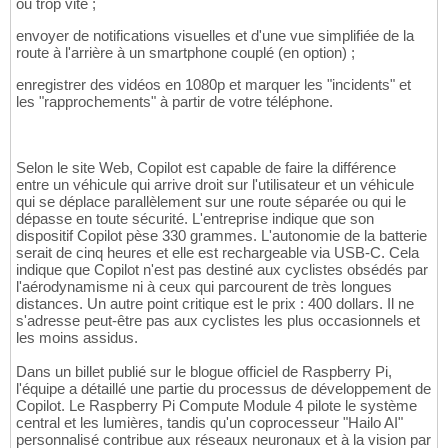
ou trop vite ;
envoyer de notifications visuelles et d'une vue simplifiée de la
route à l'arrière à un smartphone couplé (en option) ;
enregistrer des vidéos en 1080p et marquer les "incidents" et
les "rapprochements" à partir de votre téléphone.
Selon le site Web, Copilot est capable de faire la différence
entre un véhicule qui arrive droit sur l'utilisateur et un véhicule
qui se déplace parallèlement sur une route séparée ou qui le
dépasse en toute sécurité. L'entreprise indique que son
dispositif Copilot pèse 330 grammes. L'autonomie de la batterie
serait de cinq heures et elle est rechargeable via USB-C. Cela
indique que Copilot n'est pas destiné aux cyclistes obsédés par
l'aérodynamisme ni à ceux qui parcourent de très longues
distances. Un autre point critique est le prix : 400 dollars. Il ne
s'adresse peut-être pas aux cyclistes les plus occasionnels et
les moins assidus.
Dans un billet publié sur le blogue officiel de Raspberry Pi,
l'équipe a détaillé une partie du processus de développement de
Copilot. Le Raspberry Pi Compute Module 4 pilote le système
central et les lumières, tandis qu'un coprocesseur "Hailo AI"
personnalisé contribue aux réseaux neuronaux et à la vision par