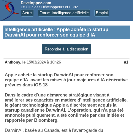
Developpez.com
Le Club des Développeurs et IT Pro
Actus
Forum Intelligence artificielle
Emploi
Intelligence artificielle
:
Apple achète la startup
DarwinAI pour renforcer son équipe d'IA
Répondre à la discussion
Anthony
,
le 15/03/2024 à 16h26
#1
Apple achète la startup DarwinAI pour renforcer son
équipe d'IA, avant les mises à jour majeures d'IA générative
prévues dans iOS 18
Dans le cadre d'une démarche stratégique visant à
améliorer ses capacités en matière d'intelligence artificielle,
le géant technologique Apple a discrètement acquis la
startup canadienne DarwinAI. L'opération, qui n'a pas été
annoncée publiquement, a été confirmée par des initiés et
rapportée par Bloomberg.
DarwinAI, basée au Canada, est à l'avant-garde du