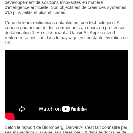
développement de solutions innovantes en matière
d'intelligence artificielle. Son objectif est de créer des systèmes
d'IA plus petits et plus efficaces.
L'une de leurs réalisations notables est une technologie d'IA
conçue pour inspecter les composants au cours du processus
de fabrication 3. En s'associant à DarwinAI, Apple entend
renforcer sa position dans le paysage en constante évolution de
l'IA.
Selon le rapport de Bloomberg, DarwinAI s'est fait connaître par
ses inspections visuelles assistées par l'IA dans le domaine de