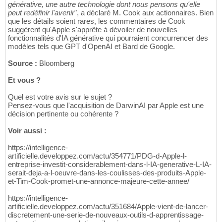
générative, une autre technologie dont nous pensons qu'elle
peut redéfinir l'avenir
", a déclaré M. Cook aux actionnaires. Bien
que les détails soient rares, les commentaires de Cook
suggèrent qu'Apple s'apprête à dévoiler de nouvelles
fonctionnalités d'IA générative qui pourraient concurrencer des
modèles tels que GPT d'OpenAI et Bard de Google.
Source :
Bloomberg
Et vous ?
Quel est votre avis sur le sujet ?
Pensez-vous que l'acquisition de DarwinAI par Apple est une
décision pertinente ou cohérente ?
Voir aussi :
https://intelligence-
artificielle.developpez.com/actu/354771/PDG-d-Apple-l-
entreprise-investit-considerablement-dans-l-IA-generative-L-IA-
serait-deja-a-l-oeuvre-dans-les-coulisses-des-produits-Apple-
et-Tim-Cook-promet-une-annonce-majeure-cette-annee/
https://intelligence-
artificielle.developpez.com/actu/351684/Apple-vient-de-lancer-
discretement-une-serie-de-nouveaux-outils-d-apprentissage-